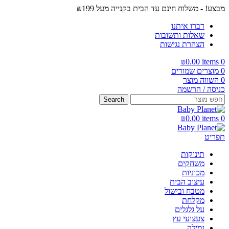
מבצע! - משלוח חינם עד הבית בקנייה מעל ₪199
דברו איתנו
שאלות ותשובות
הצהרת נגישות
₪
0.00
items
0
0
מוצרים שמורים
0
השווה מוצר
כניסה / הרשמה
Search
₪
0.00
items
0
תפריט
תינוקות
משחקים
מכוניות
עיצוב הבית
מטבח ובישול
מקלחת
על גלגלים
צעצועי עץ
גמילה