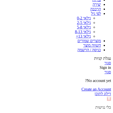
יצירה
הרכבה
לפי גיל
גילאי 0-2
גילאי 2-5
גילאי 5-8
גילאי 8-13
גילאי 13+
מוצרים שמורים
השווה מוצר
כניסה / הרשמה
עגלת קניות
סגור
Sign in
סגור
No account yet?
Create an Account
דילוג לתוכן
פתח
סרגל
נגישות
כלי נגישות