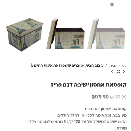
לחץ להגדלה
עמוד הבית
עיצוב הבית -מוצרים שישפרו את איכות החיים :)
קופסאת אחסון ישיבה דגם פריז
המחיר
המחיר
₪
79.90
₪
139.90
המקורי
הנוכחי
היה:
הוא:
קופסאת אחסון דגם פריז
₪79.90.
₪139.90.
מעוצבת ומתאימה לסלון או לחדר הילדים
הדום ישיבה למשקל של עד 120 ק"ג !! מתאים למבוגר +ילד!!
מיודת: