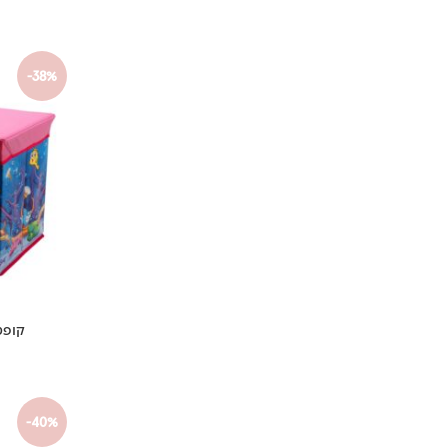
-38%
קופס
-40%