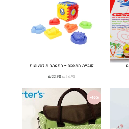
ם
קוביית התאמה – התפתחות לפעוטות
ר
המחיר
המחיר
₪
22.90
₪
44.90
י
המקורי
הנוכחי
היה:
הוא:
₪22.90.
₪44.90.
₪59
-46%