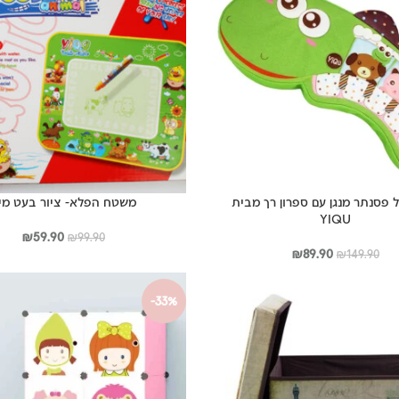
ל פסנתר מנגן עם ספרון רך מבית
משטח הפלא- ציור בעט מי
YIQU
המחיר
המחי
₪
59.90
₪
99.90
המחיר
המחיר
המקורי
הנוכח
₪
89.90
₪
149.90
המקורי
הנוכחי
היה:
הוא:
היה:
הוא:
₪99.90.
.90.
-33%
₪89.90.
₪149.90.