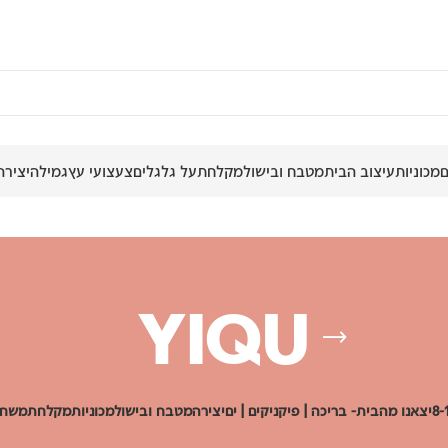
מכוניות
עיצוב הבית
מטבח ובישול
מקלחת
על גלגלים
צעצועי עץ
גמילה
יצירה
YIQU
יצאנו מהבית- בריכה | פיקניקים | ים
יצירה
מטבח ובישול
מכוניות
מקלחת
משחק