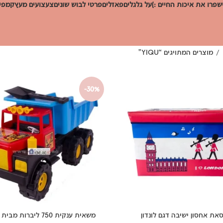
שפרו את איכות החיים :)
על גלגלים
פאזלים
פרטי לבוש שונים
צעצועים מעץ
קמפינ
מוצרים המתויגים “YIQU”
-30%
את אחסון ישיבה דגם לונדון
משאית ענקית 750 ליברות מבית GUCLU