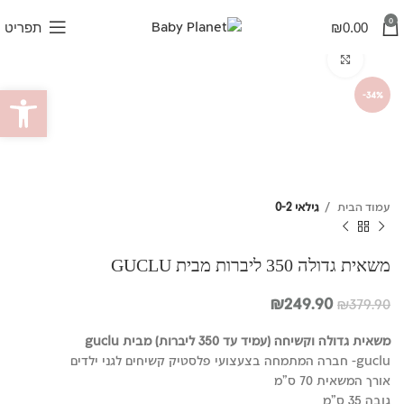
0
0.00
₪
תפריט
לחץ להגדלה
פתח סרגל
-34%
עמוד הבית
גילאי 0-2
משאית גדולה 350 ליברות מבית GUCLU
המחיר
המחיר
₪
249.90
₪
379.90
המקורי
הנוכחי
היה:
הוא:
משאית גדולה וקשיחה (עמיד עד 350 ליברות) מבית guclu
₪249.90.
₪379.90.
guclu- חברה המתמחה בצעצועי פלסטיק קשיחים לגני ילדים
אורך המשאית 70 ס"מ
גובה 35 ס"מ