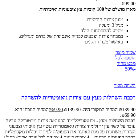
₪99.00.
מארז מושלם של 100 קוביות עץ ציבעוניות ואיכותיות
מגוון צורות הנדסיות.
מגיל 3 ומעלה .
מסייע להתפתחות הילד
במבחר צורות וצבעים לבנייה אינסופית של בתים ומגדלים.
באישור מכון התקנים
שמור מוצר
הוספה לסל
מבט מהיר
-50%
השווה מוצר
רכבת השחלות מעץ עם צורות גיאומטריות להשחלה
139.90
₪
המחיר המקורי היה: ₪139.90.
69.90
₪
המחיר הנוכחי הוא:
₪69.90.
רכבת השחלות מעץ - מונטסורי
ללימוד הפעוט/ה צורות ומוטוריקה עדינה
עובד על קשר עין יד ולימוד צורות גיאומטריות עשוי עץ איכותי וצבעוני
הצורות משתנות על מנת לאתגר את הפעוט/ה לפיתוח יכולות מקסימליות
בקרב הפעוט/ה קרונות – 4 צורות שונות 4 צבעים לכל צורה אדום/ כחול /