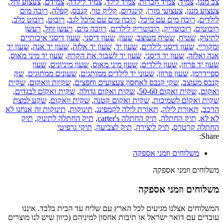
צב מנגן
,
צמיד
,
צמיד חברות
,
צמיד לילד
,
צמיד לילדה
,
צמידם
,
צעצוע זחל
,
צעצוע מנגן
,
צעצועי מורן
,
קינגדום
,
קליק טוי
,
קנבס
,
קפלה
,
רובה מים
לילדים
,
רובה מים עם מיכל
,
רובה מים עם מיכל לגב
,
רובוט
,
רובוט כלב
,
רובוטים
,
רובוטריק
,
רובוטריק לילדים
,
רוובה מים
,
רעשן זחל
,
רעשן
לתינוק
,
שטיח
,
שטיח מעוצב
,
שעון
,
שעון דיסני
,
שעון דיסני איכותיים
ומקוריי
,
שעון דיסני לילדים
,
שעון יד
,
שעון יד אלזה
,
שעון יד אנה
,
שעון יד
אנה ואלזה
,
שעון יד דיסני
,
שעון יד לשבור את הקרח
,
שעון יד מיני מאוס
,
שעון יד פרוזן
,
שעון לילדים
,
שעון מיני מאוס
,
שעון מיניונים
,
שעון
ספיידרמן
,
שעון פרוזן
,
שעוני יד לילדים ממותגים
,
שעונים ממתוגים
,
שק
קנבס מעוצב
,
שקי קנבס לאחסון צעצועים וחפצים
,
שקיות וואקום
,
שקית
ואקום
,
שקית ואקום 50-60
,
שקית ואקום גדולה
,
שקית ואקום לבגדים
,
שקית ואקום לשמיכות
,
שקית ואקום קטנה
,
שקית וואקום
,
שקע למצת
הרכב
,
תאורת לילה
,
תאורת לילה לקמפינג
,
תינוקות
,
תינוקות זה אנחנו לא
לא לא
,
תיק החתלה
,
תיק החתלה carter's
,
תיק החתלה לתינוק
,
תיק
החתלה קרטרס
,
תיק ליצירה
,
תיק לצביעה
,
תיקי גרפיטי
Share:
משלוחים וזמני אספקה
משלוחים וזמני אספקה
משלוחים וזמני אספקה
המשלוחים אצלנו מגיעים לכל הארץ עם שליח עד הבית בלבד. איננו
עובדים עם דואר ישראל או תיבות אחסון למיניהם (כיוון שיש לנו מוצרים