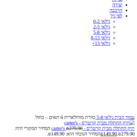
יצירה
הרכבה
לפי גיל
גילאי 0-2
גילאי 2-5
גילאי 5-8
גילאי 8-13
גילאי 13+
-33%
לחץ להגדלה
עמוד הבית
גילאי 5-8
כוורת מודולארית 6 תאים – כחול
תיק החתלה מבית קרטר'ס - carter's
279.90
₪
המחיר המקורי היה:
₪279.90.
149.90
₪
המחיר הנוכחי הוא: ₪149.90.