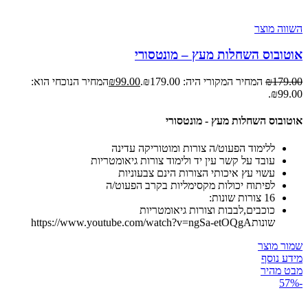
השווה מוצר
אוטובוס השחלות מעץ – מונטסורי
179.00
₪
המחיר המקורי היה: ₪179.00.
99.00
₪
המחיר הנוכחי הוא:
₪99.00.
אוטובוס השחלות מעץ - מונטסורי
ללימוד הפעוט/ה צורות ומוטוריקה עדינה
עובד על קשר עין יד ולימוד צורות גיאומטריות
עשוי עץ איכותי הצורות הינם צבעוניות
לפיתוח יכולות מקסימליות בקרב הפעוט/ה
16 צורות שונות:
כוכבים,לבבות וצורות גיאומטריות
שונותhttps://www.youtube.com/watch?v=ngSa-etOQgA
שמור מוצר
מידע נוסף
מבט מהיר
-57%