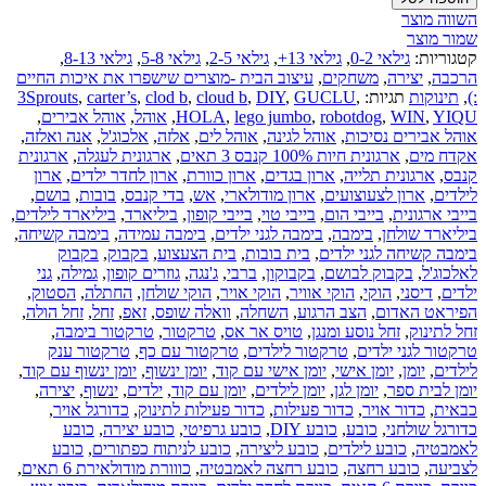
השווה מוצר
שמור מוצר
קטגוריות:
גילאי 0-2
,
גילאי 13+
,
גילאי 2-5
,
גילאי 5-8
,
גילאי 8-13
,
הרכבה
,
יצירה
,
משחקים
,
עיצוב הבית -מוצרים שישפרו את איכות החיים
:)
,
תינוקות
תגיות:
,
GUCLU
,
DIY
,
cloud b
,
clod b
,
carter’s
,
3Sprouts
YIQU
,
WIN
,
robotdog
,
lego jumbo
,
HOLA
,
אוהל
,
אוהל אבירים
,
אוהל אבירים נסיכות
,
אוהל לגינה
,
אוהל לים
,
אלזה
,
אלכוג'ל
,
אנה ואלזה
,
אקדח מים
,
ארגונית חיות 100% קנבס 3 תאים
,
ארגונית לעגלה
,
ארגונית
קנבס
,
ארגונית תלייה
,
ארון בגדים
,
ארון כוורת
,
ארון לחדר ילדים
,
ארון
לילדים
,
ארון לצעוצועים
,
ארון מודולארי
,
אש
,
בדי קנבס
,
בובות
,
בושם
,
בייבי ארגונית
,
בייבי הום
,
בייבי טוי
,
בייבי קופון
,
ביליארד
,
ביליארד לילדים
,
ביליארד שולחן
,
בימבה
,
בימבה לגני ילדים
,
בימבה עמידה
,
בימבה קשיחה
,
בימבה קשיחה לגני ילדים
,
בית בובות
,
בית הצעצוע
,
בקבוק
,
בקבוק
לאלכוג'ל
,
בקבוק לבושם
,
בקבוקון
,
ברבי
,
ג'נגה
,
גוזרים קופון
,
גמילה
,
גני
ילדים
,
דיסני
,
הוקי
,
הוקי אוויר
,
הוקי אויר
,
הוקי שולחן
,
החתלה
,
הסטוק
,
הפיראט האדום
,
הצב הרגוע
,
השחלה
,
וואלה שופס
,
זאפ
,
זחל
,
זחל הולה
,
זחל לתינוק
,
זחל נוסע ומנגן
,
טויס אר אס
,
טרקטור
,
טרקטור בימבה
,
טרקטור לגני ילדים
,
טרקטור לילדים
,
טרקטור עם כף
,
טרקטור ענק
לילדים
,
יומן
,
יומן אישי
,
יומן אישי עם קוד
,
יומן ינשוף
,
יומן ינשוף עם קוד
,
יומן לבית ספר
,
יומן לגן
,
יומן לילדים
,
יומן עם קוד
,
ילדים
,
ינשוף
,
יצירה
,
כבאית
,
כדור אויר
,
כדור פעילות
,
כדור פעילות לתינוק
,
כדורגל אויר
,
כדורגל שולחני
,
כובע
,
כובע DIY
,
כובע גרפיטי
,
כובע יצירה
,
כובע
לאמבטיה
,
כובע לילדים
,
כובע ליצירה
,
כובע לניתוח כפתורים
,
כובע
לצביעה
,
כובע רחצה
,
כובע רחצה לאמבטיה
,
כווורת מודולאירת 6 תאים
,