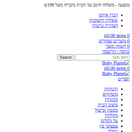
מבצע! - משלוח חינם עד הבית בקנייה מעל ₪199
דברו איתנו
שאלות ותשובות
הצהרת נגישות
₪
0.00
items
0
0
מוצרים שמורים
0
השווה מוצר
כניסה / הרשמה
Search
₪
0.00
items
0
תפריט
תינוקות
משחקים
מכוניות
עיצוב הבית
מטבח ובישול
מקלחת
על גלגלים
צעצועי עץ
גמילה