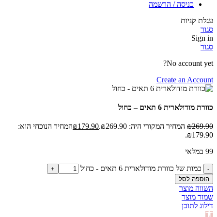
כניסה / הרשמה
עגלת קניות
סגור
Sign in
סגור
No account yet?
Create an Account
כוורת מודולארית 6 תאים – כחול
269.90
₪
המחיר המקורי היה: ₪269.90.
179.90
₪
המחיר הנוכחי הוא:
₪179.90.
99 במלאי
כמות של כוורת מודולארית 6 תאים - כחול
הוספה לסל
השווה מוצר
שמור מוצר
דילוג לתוכן
פתח