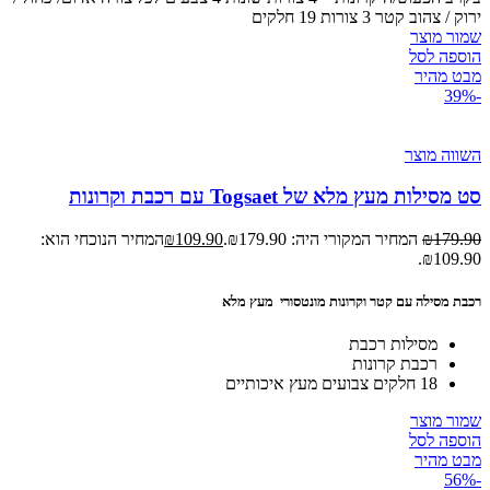
ירוק / צהוב קטר 3 צורות 19 חלקים
שמור מוצר
הוספה לסל
מבט מהיר
-39%
השווה מוצר
סט מסילות מעץ מלא של Togsaet עם רכבת וקרונות
179.90
₪
המחיר המקורי היה: ₪179.90.
109.90
₪
המחיר הנוכחי הוא:
₪109.90.
רכבת מסילה עם קטר וקרונות מונטסורי מעץ מלא
מסילות רכבת
רכבת קרונות
18 חלקים צבועים מעץ איכותיים
שמור מוצר
הוספה לסל
מבט מהיר
-56%