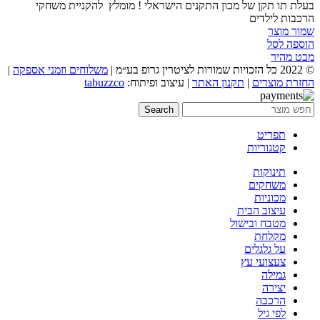
בעלת תו תקן של מכון התקנים הישראלי ! מומלץ להקניית משחקי
הרכבות לילדים
שמור מוצר
הוספה לסל
מבט מהיר
© 2022 כל הזכויות שמורות לציטרין גרופ בע״מ |
משלוחים וזמני אספקה
|
החזרת מוצרים
|
תקנון האתר
| עיצוב ופיתוח:
tabuzzco
Search
תפריט
קטגוריות
תינוקות
משחקים
מכוניות
עיצוב הבית
מטבח ובישול
מקלחת
על גלגלים
צעצועי עץ
גמילה
יצירה
הרכבה
לפי גיל