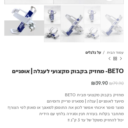
עמוד הבית
על גלגלים
BETO- מחזיק בקבוק מקצועי לעגלה | אופניים
המחיר
המחיר
₪
39.90
₪
79.90
המקורי
הנוכחי
היה:
הוא:
מחזיק בקבוק מקצועי מבית BETO
₪39.90.
₪79.90.
מיועד לאופניים | עגלה | סמארט טרייק ודומיהם
מוצר סופר איכותי אפשר לכוון את התופסן למאונך או מאוזן לפי הצורך!
מתחבר בקלות בעזרת תנין וסגירה בלחץ עם הידית
יכול להחזיק משקל של עד 3 ק"ג !!