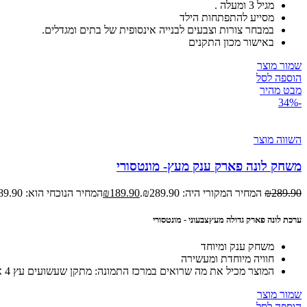
מגיל 3 ומעלה .
מסייע להתפתחות הילד
במבחר צורות וצבעים לבנייה אינסופית של בתים ומגדלים.
באישור מכון התקנים
שמור מוצר
הוספה לסל
מבט מהיר
-34%
השווה מוצר
משחק לונה פארק ענק מעץ- מונטסורי
289.90
₪
המחיר המקורי היה: ₪289.90.
189.90
₪
המחיר הנוכחי הוא: ₪189.90.
ערכת לונה פארק גדולה מעץצבעוני - מונטסורי
משחק ענק ומיוחד
חוויה מיוחדת ומעשירה
המוצר מכיל את מה שרואים במרכז התמונה: מתקן שעשועים עץ 4 אנשי קרקס 5 בעלי חיים שונים
שמור מוצר
הוספה לסל