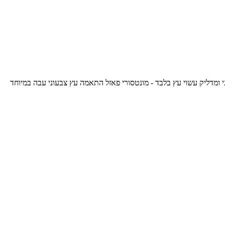
ומדליק עשוי עץ בלבד - מונטסורי פאזל התאמה עץ צבעוני עבה במיוחד