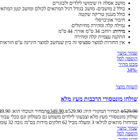
מושב אסלה דו שימושי לילדים ולבוגרים
כולל 2 מושבים- מושב בגודל רגיל המתאים לכולם ומושב קטן המתאים לילדים קטנים ופעוטות
כולל מנגנון טריקה שקטה
חיבור אוניברסלי
גמילה קלה ומהירה מחיתולים
מידות:
רוחב: 34 ס”מ אורך: 44 ס”מ
התקנה עצמית קלה ומהירה
אין החזרות למוצר ספציפי זה כיון שנחשב למוצר היגיינה ע”פ הוראות משרד הבריאות.watch?v=dxOqWUapNRM
שמור מוצר
הוספה לסל
מבט מהיר
-34%
השווה מוצר
שולחן מונטסורי הרכבות מעץ מלא
529.90
₪
המחיר המקורי היה: ₪529.90.
349.90
₪
המחיר הנוכחי הוא: ₪349.90.
שולחן מונטסורי מעץ מלא וצבעוני לילדים משמש גם כשולחן וגם ככלי עבודה
במיוחד! מתאים לגילאי 3 ומעלה מכיל 62 חלקים מידות בס”מ: גובה 32 עומק 26 רוחב 42https://www.youtube.com/watch?v=UpwPQzdiEJQ&t=14s
שמור מוצר
הוספה לסל
מבט מהיר