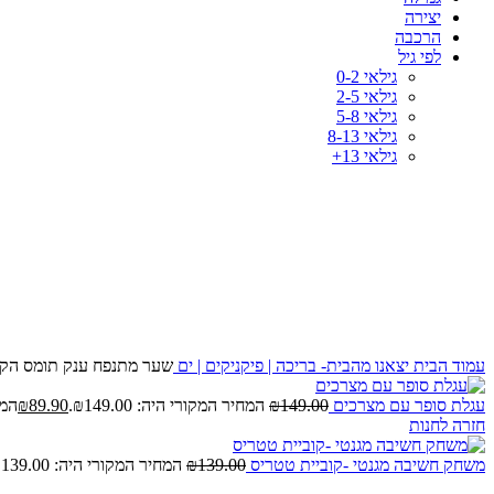
יצירה
הרכבה
לפי גיל
גילאי 0-2
גילאי 2-5
גילאי 5-8
גילאי 8-13
גילאי 13+
-50%
לחץ להגדלה
עמוד הבית
יצאנו מהבית- בריכה | פיקניקים | ים
שער מתנפח ענק תומס הק
עגלת סופר עם מצרכים
149.00
₪
המחיר המקורי היה: ₪149.00.
89.90
₪
המחי
חזרה לחנות
משחק חשיבה מגנטי -קוביית טטריס
139.00
₪
המחיר המקורי היה: ₪139.00.