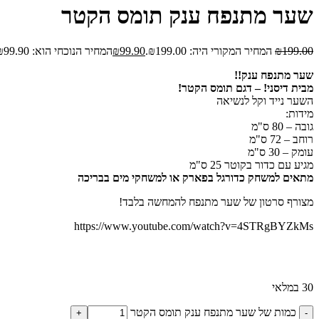
שער מתנפח ענק תומס הקטר
199.00
₪
המחיר המקורי היה: ₪199.00.
99.90
₪
המחיר הנוכחי הוא: ₪99.90.
שער מתנפח ענק!!
מבית דיסני! – דגם תומס הקטר!
השער נייד וקל לנשיאה
מידות:
גובה – 80 ס"מ
רוחב – 72 ס"מ
עומק – 30 ס"מ
מגיע עם כדור בקוטר 25 ס"מ
מתאים למשחק כדורגל בפארק או למשחקי מים בבריכה
מצורף סרטון של שער מתנפח להמחשה בלבד!
https://www.youtube.com/watch?v=4STRgBYZkMs
30 במלאי
כמות של שער מתנפח ענק תומס הקטר