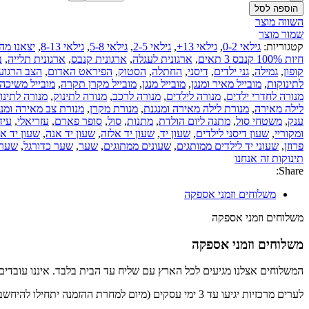
הוספה לסל
השווה מוצר
שמור מוצר
קטגוריות:
גילאי 0-2
,
גילאי 13+
,
גילאי 2-5
,
גילאי 5-8
,
גילאי 8-13
,
יצאנו מהב
חיות 100% קנבס 3 תאים
,
ארגונית לעגלה
,
ארגונית קנבס
,
ארגונית תלייה
,
ב
קופון
,
גמילה
,
גני ילדים
,
דיסני
,
החתלה
,
הסטוק
,
הפיראט האדום
,
הצב הרגוע
לתינוקות
,
מובייל מאיר ומנגן
,
מובייל מנגן
,
מובייל מקרן תקרה
,
מובייל משיכה 
מנורה לחדרי ילדים
,
מנורה לילדים
,
מנורה לרכב
,
מנורה לתינוק
,
מנורה לתינו
לילה מאירה
,
מנורת לילה מאירה ומנגנת
,
מנורת מקרן
,
מנורת צב מאירה ומנג
ענק
,
משטחי סול
,
מתנה ליום הולדת
,
מתנות
,
סול
,
סופר פארם
,
עזריאלי
,
עידן 0
ומקוריי
,
שעון דיסני לילדים
,
שעון יד
,
שעון יד אלזה
,
שעון יד אנה
,
שעון יד א
פרוזן
,
שעוני יד לילדים ממותגים
,
שעונים ממתוגים
,
שער
,
שער כדורגל
,
שער 
תינוקות זה אנחנו
Share:
משלוחים וזמני אספקה
משלוחים וזמני אספקה
משלוחים וזמני אספקה
המשלוחים אצלנו מגיעים לכל הארץ עם שליח עד הבית בלבד. איננו עובדים ע
לערים מרכזיות יגיעו עד 3 ימי עסקים (מיום למחרת ההזמנה יתחילו להיחשב ימי העסקים)