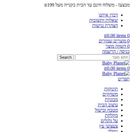
מבצע! - משלוח חינם עד הבית בקנייה מעל ₪199
דברו איתנו
שאלות ותשובות
הצהרת נגישות
₪
0.00
items
0
0
מוצרים שמורים
0
השווה מוצר
כניסה / הרשמה
Search
₪
0.00
items
0
תפריט
תינוקות
משחקים
מכוניות
עיצוב הבית
מטבח ובישול
מקלחת
על גלגלים
צעצועי עץ
גמילה