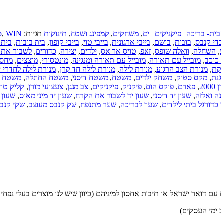
ית- בריכה | פיקניקים | ים
,
משחקים
,
קמפינג ושטח
,
תינוקות
תגיות:
WIN
,
b
די קנבס
,
בובות
,
בושם
,
בייבי ארגונית
,
בייבי טוי
,
בייבי קופון
,
בית בובות
,
בית 
,
השחלה
,
וואלה שופס
,
זאפ
,
טויס אר אס
,
ילדים
,
יצירה
,
כדורים
,
לשבור את 
כוכב
,
מובייל עם תאורה
,
מובייל עם תאורה ומנגינה
,
מונטסורי
,
מוצצים
,
מחסנ
קת
,
מנורת הצב הרגוע
,
מנורת לילה
,
מנורת לילה חד קרן
,
מנורת לילה לחדרי י
נת
,
מקס סטוק
,
משחק ילדים
,
משטח
,
משטח דיסני
,
משטח החתלה
,
משטח ל
200
,
פארם
,
פוקס הום
,
פיקניק
,
פיקניקים
,
צב מנגן
,
צעצועי מורן
,
קליק טוי
נה ואלזה
,
שעון יד דיסני
,
שעון יד לשבור את הקרח
,
שעון יד מיני מאוס
,
שעון י
כדורגל ביתי לילדים
,
שער לבריכה
,
שער מתנפח
,
שק קנבס מעוצב
,
שקי קנבס
ם דואר ישראל או תיבות אחסון למיניהם (כיוון שיש לנו מוצרים בעלי נפחים