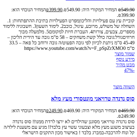
549.90
₪
המחיר המקורי היה: ₪549.90.
399.90
₪
המחיר הנוכחי הוא:
₪399.90.
קוביית עץ עם פעילויות והליכוןמפרט הפעילויות בתיבת ההתפתחות: 1.
השחלה של משולש, מרובע, עיגול, כוכב2. לימוד השעון3. חשבוניה ללימוד
מספרים, צבעים, צורות4. העברת חיות למקומם5. מלמעלה מבוך
חרוזיםגודל:גובה כולל קשת משחקים – 58 ס”מ גובה עד הידית הליכון –
45-49 ס”מ ניתנת לכיוון לפי גובה הפעוט/ה גובה ורוחב כל פאה – 33.5
ס”מ https://www.youtube.com/watch?v=F_pSpZrXMO0
שמור מוצר
מידע נוסף
מבט מהיר
-47%
השווה מוצר
סוס נדנדה טרויאני מונטסורי מעץ מלא
469.90
₪
המחיר המקורי היה: ₪469.90.
249.90
₪
המחיר הנוכחי הוא:
₪249.90.
סוס נדנדה טרויאני מסוגנן שהילדים לא ירצו לרדת ממנו!! סוס נדנדה
בעיצוב משגע מעץ מלא וצבעוני עשוי עץ בלבד!! מגיע עם משענת לילד/ה
קל ונוח להרכבה-במברג בלבד ! באישור מכון התקנים הישראלי