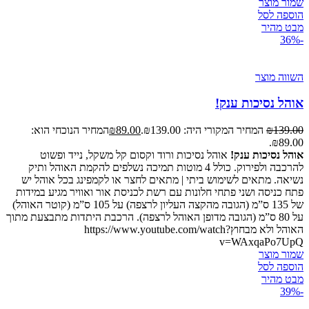
שמור מוצר
הוספה לסל
מבט מהיר
-36%
השווה מוצר
אוהל נסיכות ענק!
139.00
₪
המחיר המקורי היה: ₪139.00.
89.00
₪
המחיר הנוכחי הוא:
₪89.00.
אוהל נסיכות ענק!
אוהל נסיכות ורוד וקסום קל משקל, נייד ופשוט
להרכבה ולפירוק. כולל 4 מוטות תמיכה נשלפים להקמת האוהל ותיק
נשיאה. מתאים לשימוש ביתי | מתאים לחצר או לקמפינג בכל אוהל יש
פתח כניסה ושני פתחי חלונות עם רשת לכניסת אור ואוויר מגיע במידות
של 135 ס”מ (הגובה מהקצה העליון לרצפה) על 105 ס”מ (קוטר האוהל)
על 80 ס”מ (הגובה מדופן האוהל לרצפה). הרכבת היתדות מתבצעת מתוך
האוהל ולא מבחוץhttps://www.youtube.com/watch?
v=WAxqaPo7UpQ
שמור מוצר
הוספה לסל
מבט מהיר
-39%