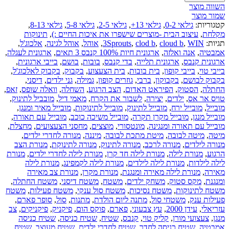
השווה מוצר
שמור מוצר
קטגוריות:
גילאי 0-2
,
גילאי 13+
,
גילאי 2-5
,
גילאי 5-8
,
גילאי 8-13
,
מקלחת
,
עיצוב הבית -מוצרים שישפרו את איכות החיים :)
,
תינוקות
תגיות:
WIN
,
cloud b
,
clod b
,
3Sprouts
,
אוהל
,
אוהל לגינה
,
אלכוג'ל
,
אמבטיה
,
אנה ואלזה
,
ארגונית חיות 100% קנבס 3 תאים
,
ארגונית לעגלה
,
ארגונית קנבס
,
ארגונית תלייה
,
בדי קנבס
,
בובות
,
בושם
,
בייבי ארגונית
,
בייבי טוי
,
בייבי קופון
,
בית בובות
,
בית הצעצוע
,
בקבוק
,
בקבוק לאלכוג'ל
,
בקבוק לבושם
,
בקבוקון
,
ברבי
,
גוזרים קופון
,
גמילה
,
גני ילדים
,
דיסני
,
החתלה
,
הסטוק
,
הפיראט האדום
,
הצב הרגוע
,
השחלה
,
וואלה שופס
,
זאפ
,
טויס אר אס
,
ילדים
,
יצירה
,
לשבור את הקרח
,
מאמי דיל
,
מובביל לתינוק
,
מובייל
,
מובייל ירח
,
מובייל לתינוק
,
מובייל לתינוקות
,
מובייל מאיר ומנגן
,
מובייל מנגן
,
מובייל מקרן תקרה
,
מובייל משיכה כוכב
,
מובייל עם תאורה
,
מובייל עם תאורה ומנגינה
,
מונטסורי
,
מוצצים
,
מחסני הצעצועים
,
מחצלת
,
מיטה
,
מיטה לבובה
,
מיטת מתכת לבובה
,
מיננה
,
מנורה לחדרי ילדים
,
מנורה לילדים
,
מנורה לרכב
,
מנורה לתינוק
,
מנורה לתינוקת
,
מנורת הצב
הרגוע
,
מנורת לילה
,
מנורת לילה חד קרן
,
מנורת לילה לחדרי ילדים
,
מנורת
לילה לילדות
,
מנורת לילה לילדים
,
מנורת לילה לקמפינג
,
מנורת לילה
מאירה
,
מנורת לילה מאירה ומנגנת
,
מנורת מקרן
,
מנורת צב מאירה
ומנגנת
,
מקס סטוק
,
משחק ילדים
,
משטח
,
משטח דיסני
,
משטח החתלה
,
משטח לתינוקות
,
משטח נסיכות
,
משטח סול ענקי
,
משטח פעילות
,
משטח
פעילות ענק
,
משטחי סול
,
מתנה ליום הולדת
,
מתנות
,
סול
,
סופר פארם
,
עזריאלי
,
עידן 2000
,
עץ צבעוני
,
פארם
,
פוקס הום
,
פיקניק
,
פיקניקים
,
צב
מנגן
,
צעצועי מורן
,
קליק טוי
,
קנבס
,
שטיח
,
שטיח כניסה
,
שטיח כניסה
אמבטיה
,
שטיח כניסה לחדר
,
שטיח לחדרי ילדים
,
שטיח מעוצב
,
שטיח