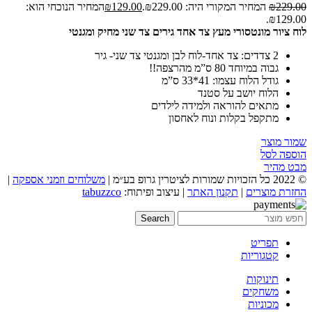
229.00
₪
המחיר המקורי היה: ₪229.00.
129.00
₪
המחיר הנוכחי הוא:
₪129.00.
לוח ציור מונטסורי מעץ צד אחד גירים צד שני מחיק ומגנטי
2 צדדים: צד אחד-לוח לבן ומגנטי צד שני- גיר
גבוה במיוחד 80 ס”מ מהרצפה!!
גודל הלוח עצמו: 41*33 ס”מ
הלוח יושב על סטנד
מתאים להוראה ולמידה לילדים
מתקפל בקלות ונוח לאחסון
שמור מוצר
הוספה לסל
מבט מהיר
© 2022 כל הזכויות שמורות לציטרין גרופ בע״מ |
משלוחים וזמני אספקה
|
החזרת מוצרים
|
תקנון האתר
| עיצוב ופיתוח:
tabuzzco
Search
תפריט
קטגוריות
תינוקות
משחקים
מכוניות