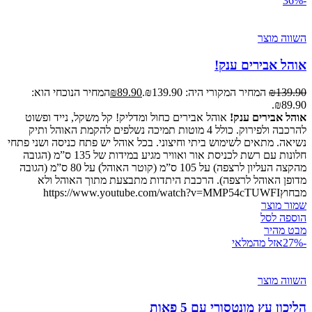
-36%
השווה מוצר
אוהל אבירים ענק!
139.90
₪
המחיר המקורי היה: ₪139.90.
89.90
₪
המחיר הנוכחי הוא:
₪89.90.
אוהל אבירים ענק!
אוהל אבירים כחול ומדליק! קל משקל, נייד ופשוט
להרכבה ולפירוק. כולל 4 מוטות תמיכה נשלפים להקמת האוהל ותיק
נשיאה. מתאים לשימוש ביתי וחיצוני. בכל אוהל יש פתח כניסה ושני פתחי
חלונות עם רשת לכניסת אור ואוויר מגיע במידות של 135 ס”מ (הגובה
מהקצה העליון לרצפה) על 105 ס”מ (קוטר האוהל) על 80 ס”מ (הגובה
מדופן האוהל לרצפה). הרכבת היתדות מתבצעת מתוך האוהל ולא
מבחוץhttps://www.youtube.com/watch?v=MMP54cTUWFI
שמור מוצר
הוספה לסל
מבט מהיר
-27%
אזל מהמלאי
השווה מוצר
הליכון עץ מונטסורי עם 5 פאות