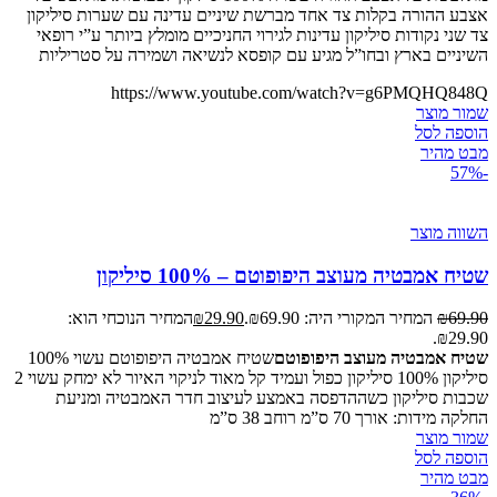
אצבע ההורה בקלות צד אחד מברשת שיניים עדינה עם שערות סיליקון
צד שני נקודות סיליקון עדינות לגירוי החניכיים מומלץ ביותר ע”י רופאי
השיניים בארץ ובחו”ל מגיע עם קופסא לנשיאה ושמירה על סטריליות
https://www.youtube.com/watch?v=g6PMQHQ848Q
שמור מוצר
הוספה לסל
מבט מהיר
-57%
השווה מוצר
שטיח אמבטיה מעוצב היפופוטם – 100% סיליקון
69.90
₪
המחיר המקורי היה: ₪69.90.
29.90
₪
המחיר הנוכחי הוא:
₪29.90.
שטיח אמבטיה מעוצב היפופוטם
שטיח אמבטיה היפופוטם עשוי 100%
סיליקון 100% סיליקון כפול ועמיד קל מאוד לניקוי האיור לא ימחק עשוי 2
שכבות סיליקון כשההדפסה באמצע לעיצוב חדר האמבטיה ומניעת
החלקה מידות: אורך 70 ס”מ רוחב 38 ס”מ
שמור מוצר
הוספה לסל
מבט מהיר