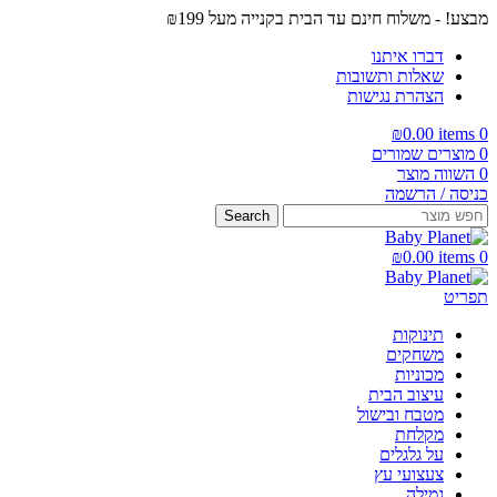
מבצע! - משלוח חינם עד הבית בקנייה מעל ₪199
דברו איתנו
שאלות ותשובות
הצהרת נגישות
₪
0.00
items
0
0
מוצרים שמורים
0
השווה מוצר
כניסה / הרשמה
Search
₪
0.00
items
0
תפריט
תינוקות
משחקים
מכוניות
עיצוב הבית
מטבח ובישול
מקלחת
על גלגלים
צעצועי עץ
גמילה