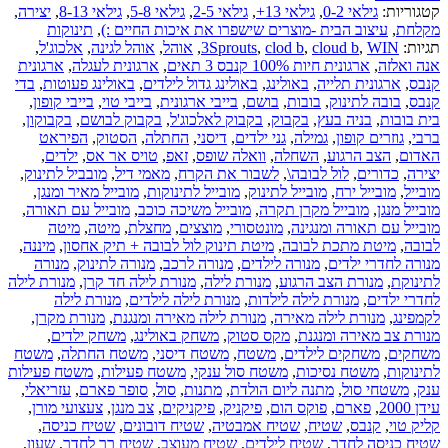
קטגוריות:
גילאי 0-2
,
גילאי 13+
,
גילאי 2-5
,
גילאי 5-8
,
גילאי 8-13
,
יצירה
,
מקלחת
,
עיצוב הבית -מוצרים שישפרו את איכות החיים :)
,
תינוקות
תגיות:
WIN
,
cloud b
,
clod b
,
3Sprouts
,
אוהל
,
אוהל לגינה
,
אלכוג'ל
,
אנה ואלזה
,
ארגונית חיות 100% קנבס 3 תאים
,
ארגונית לעגלה
,
ארגונית
קנבס
,
ארגונית תלייה
,
באולינג
,
באולינג גדול לילדים
,
באולינג פעוטות
,
בדי
קנבס
,
בובה לתינוק
,
בובות
,
בושם
,
בייבי ארגונית
,
בייבי טוי
,
בייבי קופון
,
בית בובות
,
בניה בעץ
,
בקבוק
,
בקבוק לאלכוג'ל
,
בקבוק לבושם
,
בקבוקון
,
ברבי
,
גוזרים קופון
,
גמילה
,
גני ילדים
,
דיסני
,
החתלה
,
הסטוק
,
הפיראט
האדום
,
הצב הרגוע
,
השחלה
,
וואלה שופס
,
זאפ
,
טויס אר אס
,
ילדים
,
יצירה
,
כדורים
,
לול לבובה\
,
לשבור את הקרח
,
מאמי דיל
,
מובביל לתינוק
,
מובייל
,
מובייל ירח
,
מובייל לתינוק
,
מובייל לתינוקות
,
מובייל מאיר ומנגן
,
מובייל מנגן
,
מובייל מקרן תקרה
,
מובייל משיכה כוכב
,
מובייל עם תאורה
,
מובייל עם תאורה ומנגינה
,
מונטסורי
,
מוצצים
,
מחצלת
,
מיטה
,
מיטה
לבובה
,
מיטת מתכת לבובה
,
מיטת תינוק לול לבובה + תיק אחסון
,
מיננה
,
מנורה לחדרי ילדים
,
מנורה לילדים
,
מנורה לרכב
,
מנורה לתינוק
,
מנורה
לתינוקת
,
מנורת הצב הרגוע
,
מנורת לילה
,
מנורת לילה חד קרן
,
מנורת לילה
לחדרי ילדים
,
מנורת לילה לילדות
,
מנורת לילה לילדים
,
מנורת לילה
לקמפינג
,
מנורת לילה מאירה
,
מנורת לילה מאירה ומנגנת
,
מנורת מקרן
,
מנורת צב מאירה ומנגנת
,
מקס סטוק
,
משחק באולינג
,
משחק ילדים
,
משחקים
,
משחקים לילדים
,
משטח
,
משטח דיסני
,
משטח החתלה
,
משטח
לתינוקות
,
משטח נסיכות
,
משטח סול ענקי
,
משטח פעילות
,
משטח פעילות
ענק
,
משטחי סול
,
מתנה ליום הולדת
,
מתנות
,
סול
,
סופר פארם
,
עזריאלי
,
עידן 2000
,
פארם
,
פוקס הום
,
פיקניק
,
פיקניקים
,
צב מנגן
,
צעצועי מורן
,
קליק טוי
,
קנבס
,
שטיח
,
שטיח אמבטיה
,
שטיח דובונים
,
שטיח כניסה
,
שטיח כניסה לחדר
,
שטיח לילדים
,
שטיח מעוצב
,
שטיח רך לחדר
,
שעון
,