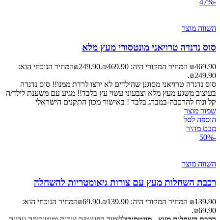
-47%
השווה מוצר
סוס נדנדה טרויאני מונטסורי מעץ מלא
469.90
₪
המחיר המקורי היה: ₪469.90.
249.90
₪
המחיר הנוכחי הוא:
₪249.90.
סוס נדנדה טרויאני מסוגנן שהילדים לא ירצו לרדת ממנו!! סוס נדנדה
בעיצוב משגע מעץ מלא וצבעוני עשוי עץ בלבד!! מגיע עם משענת לילד/ה
קל ונוח להרכבה-במברג בלבד ! באישור מכון התקנים הישראלי
שמור מוצר
הוספה לסל
מבט מהיר
-50%
השווה מוצר
רכבת השחלות מעץ עם צורות גיאומטריות להשחלה
139.90
₪
המחיר המקורי היה: ₪139.90.
69.90
₪
המחיר הנוכחי הוא:
₪69.90.
רכבת השחלות מעץ - מונטסורי
ללימוד הפעוט/ה צורות ומוטוריקה עדינה