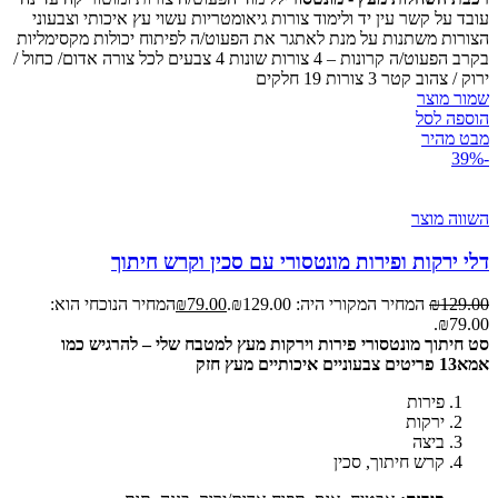
עובד על קשר עין יד ולימוד צורות גיאומטריות עשוי עץ איכותי וצבעוני
הצורות משתנות על מנת לאתגר את הפעוט/ה לפיתוח יכולות מקסימליות
בקרב הפעוט/ה קרונות – 4 צורות שונות 4 צבעים לכל צורה אדום/ כחול /
ירוק / צהוב קטר 3 צורות 19 חלקים
שמור מוצר
הוספה לסל
מבט מהיר
-39%
השווה מוצר
דלי ירקות ופירות מונטסורי עם סכין וקרש חיתוך
129.00
₪
המחיר המקורי היה: ₪129.00.
79.00
₪
המחיר הנוכחי הוא:
₪79.00.
סט חיתוך מונטסורי פירות וירקות מעץ למטבח שלי – להרגיש כמו
אמא
13 פריטים צבעוניים איכותיים מעץ חזק
פירות
ירקות
ביצה
קרש חיתוך, סכין