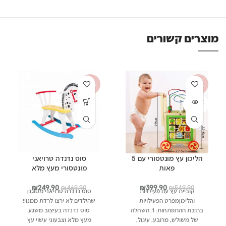
מוצרים קשורים
-47%
-27%
אזל מה
מלאי
הליכון עץ מונטסורי עם 5
סוס נדנדה טרויאני
פאות
מונטסורי מעץ מלא
המחיר
המחיר
המחיר
המחיר
₪
249.90
₪
399.90
₪
469.90
₪
549.90
קוביית עץ עם פעילויות
סוס נדנדה טרויאני מסוגנן
המקורי
הנוכחי
המקורי
הנוכחי
והליכוןמפרט הפעילויות
שהילדים לא ירצו לרדת ממנו!!
היה:
הוא:
היה:
הוא:
בתיבת ההתפתחות: 1. השחלה
סוס נדנדה בעיצוב משגע
₪249.90.
₪469.90.
₪399.90.
₪549.90.
של משולש, מרובע, עיגול,
מעץ מלא וצבעוני עשוי עץ