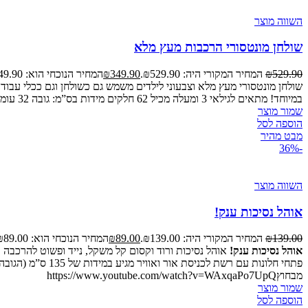
השווה מוצר
שולחן מונטסורי הרכבות מעץ מלא
529.90
₪
המחיר המקורי היה: ₪529.90.
349.90
₪
המחיר הנוכחי הוא: ₪349.90.
שולחן מונטסורי מעץ מלא וצבעוני לילדים משמש גם כשולחן וגם ככלי עבודה
במיוחד! מתאים לגילאי 3 ומעלה מכיל 62 חלקים מידות בס”מ: גובה 32 עומק 26 רוחב 42https://www.youtube.com/watch?v=UpwPQzdiEJQ&t=14s
שמור מוצר
הוספה לסל
מבט מהיר
-36%
השווה מוצר
אוהל נסיכות ענק!
139.00
₪
המחיר המקורי היה: ₪139.00.
89.00
₪
המחיר הנוכחי הוא: ₪89.00.
אוהל נסיכות ענק!
מבחוץhttps://www.youtube.com/watch?v=WAxqaPo7UpQ
שמור מוצר
הוספה לסל