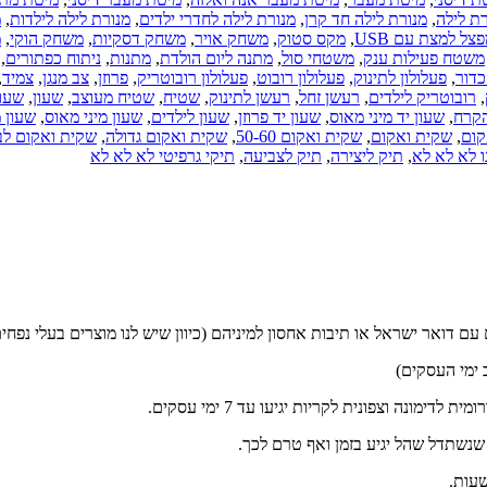
רת לילה
,
מנורת לילה חד קרן
,
מנורת לילה לחדרי ילדים
,
מנורת לילה לילדות
,
מ
צל למצת עם USB
,
מקס סטוק
,
משחק אויר
,
משחק דסקיות
,
משחק הוקי
,
מ
משטח פעילות ענק
,
משטחי סול
,
מתנה ליום הולדת
,
מתנות
,
ניתוח כפתורים
,
כדור
,
פעלולון לתינוק
,
פעלולון רובוט
,
פעלולון רובוטריק
,
פרוזן
,
צב מנגן
,
צמיד
,
,
רובוטריק לילדים
,
רעשן זחל
,
רעשן לתינוק
,
שטיח
,
שטיח מעוצב
,
שעון
,
שעון
הקרח
,
שעון יד מיני מאוס
,
שעון יד פרוזן
,
שעון לילדים
,
שעון מיני מאוס
,
שעון מ
קום
,
שקית ואקום
,
שקית ואקום 50-60
,
שקית ואקום גדולה
,
שקית ואקום לב
ו לא לא לא
,
תיק ליצירה
,
תיק לצביעה
,
תיקי גרפיטי לא לא לא
ם דואר ישראל או תיבות אחסון למיניהם (כיוון שיש לנו מוצרים בעלי נפחים
ונה וצפונית לקריות יגיעו עד 7 ימי עסקים.
 שנשתדל שהל יגיע בזמן ואף טרם לכך.