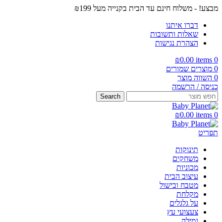
מבצע! - משלוח חינם עד הבית בקנייה מעל ₪199
דברו איתנו
שאלות ותשובות
הצהרת נגישות
₪
0.00
items
0
0
מוצרים שמורים
0
השווה מוצר
כניסה / הרשמה
Search
₪
0.00
items
0
תפריט
תינוקות
משחקים
מכוניות
עיצוב הבית
מטבח ובישול
מקלחת
על גלגלים
צעצועי עץ
גמילה