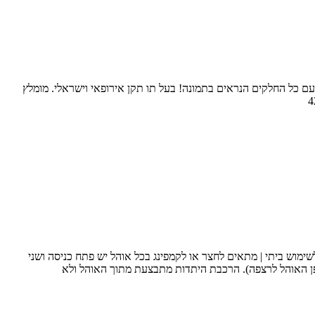
 עם כל החלקים הנראים בתמונה! בעל תו תקן אירופאי וישראלי. מומלץ
ם להקמת האוהל ותיק נשיאה. מתאים לשימוש ביתי | מתאים לחצר או לקמפינג בכל אוהל יש פתח כניסה ושני
 במידות של 135 ס”מ (הגובה מהקצה העליון לרצפה) על 105 ס”מ (קוטר האוהל) על 80 ס”מ (הגובה מדופן האוהל לרצפה). הרכבת היתדות מתבצעת מתוך האוהל ולא