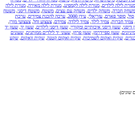
נורת לילה לילדים
,
מנורת לילה לקמפינג
,
מנורת לילה מאירה
,
מנורת לילה
שחק חברה
,
משחק ילדים
,
משחק עם עצים
,
משטח
,
משטח דיסני
,
משטח
סול
,
סופר פארם
,
עזריאלי
,
עידן 2000
,
ערכה להכנת צמידים
,
ערכת
צמיד חברות
,
צמיד לילד
,
צמיד לילדה
,
צמידם
,
צעצוע זחל
,
צעצועי מורן
,
 דיסני
,
שעון דיסני איכותיים ומקוריי
,
שעון דיסני לילדים
,
שעון יד
,
שעון יד
יניונים
,
שעון ספיידרמן
,
שעון פרוזן
,
שעוני יד לילדים ממותגים
,
שעונים
גדים
,
שקית ואקום לשמיכות
,
שקית ואקום קטנה
,
שקית וואקום
,
שקע
 שונים)