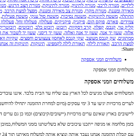
לילדים
,
מנורה לרכב
,
מנורה לתינוק
,
מנורה לתינוקת
,
מנורת הצב הרגוע
,
מנו
מאירה ומנגנת
,
מנורת מקרן
,
מנורת צב מאירה ומנגנת
,
מפצל למצת הרכב
,
מפ
החתלה
,
משטח לתינוקות
,
משטח נסיכות
,
משטח סול ענקי
,
משטח פעילות
,
צמידים
,
פארם
,
פוקס הום
,
פיקניק
,
פיקניקים
,
פעלולון
,
פעלולון זחל
,
פעלולון 
קליק טוי
,
קנבס
,
קפלה
,
קרב דסקיות
,
רובוט
,
רובוט כלב
,
רובוטים
,
רובוטריק
אלזה
,
שעון יד אנה
,
שעון יד אנה ואלזה
,
שעון יד דיסני
,
שעון יד לשבור את 
ממתוגים
,
שק קנבס מעוצב
,
שקי קנבס לאחסון צעצועים וחפצים
,
שקיות ווא
למצת הרכב
,
תאורת לילה
,
תאורת לילה לקמפינג
,
תינוקות
,
תינוקות זה אנחנ
Share:
משלוחים וזמני אספקה
משלוחים וזמני אספקה
משלוחים וזמני אספקה
המשלוחים אצלנו מגיעים לכל הארץ עם שליח עד הבית בלבד. איננו עובדים ע
לערים מרכזיות יגיעו עד 3 ימי עסקים (מיום למחרת ההזמנה יתחילו להיחשב ימי העסקים)
ליישובים בארץ שאינם ערים מרכזיות (יישובים/קיבוצים) וכמו כן גם ערים דרומית לדימ
בזמן מלחמה או מגיפה ייתכנו עיכובים שלא בשליטתנו בזמני המשלוח,כמובן
עם קבלת ההזמנה אנחנו נעבד אותה ונוציא אותה למשלוח מאיתנו תוך 24 שעות.