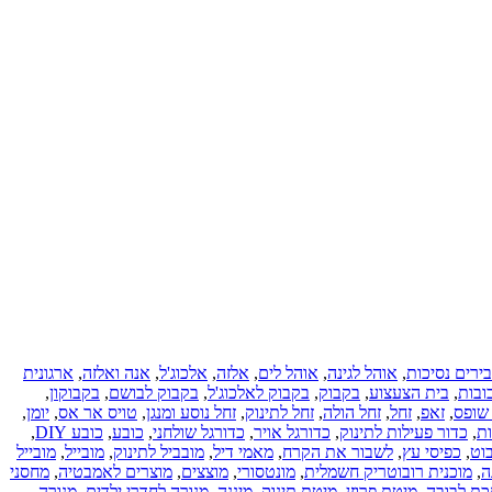
ירים נסיכות
,
אוהל לגינה
,
אוהל לים
,
אלזה
,
אלכוג'ל
,
אנה ואלזה
,
ארגונית
ובות
,
בית הצעצוע
,
בקבוק
,
בקבוק לאלכוג'ל
,
בקבוק לבושם
,
בקבוקון
,
 שופס
,
זאפ
,
זחל
,
זחל הולה
,
זחל לתינוק
,
זחל נוסע ומנגן
,
טויס אר אס
,
יומן
,
ות
,
כדור פעילות לתינוק
,
כדורגל אויר
,
כדורגל שולחני
,
כובע
,
כובע DIY
,
וט
,
כפיסי עץ
,
לשבור את הקרח
,
מאמי דיל
,
מובביל לתינוק
,
מובייל
,
מובייל
ה
,
מוכנית רובוטריק חשמלית
,
מונטסורי
,
מוצצים
,
מוצרים לאמבטיה
,
מחסני
ת לבובה
,
מיטת פרוזן
,
מיטת תינוק
,
מיננה
,
מנורה לחדרי ילדים
,
מנורה