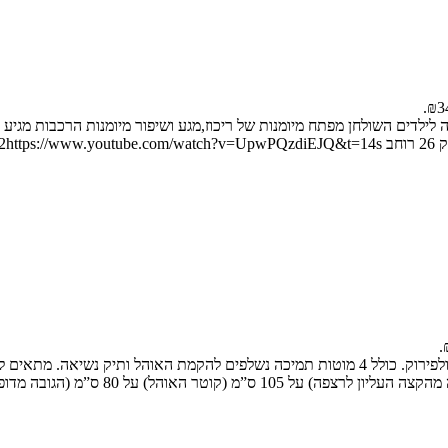
 לילדים השולחן מפתח מיומנות של ריכוז,מגע ושיפור מיומנות הרכבות מגיע
אוהל נסיכות ורוד וקסום קל משקל, נייד ופשוט להרכבה ולפירוק. כולל 4 מוטות תמיכה נשלפי
פתחי חלונות עם רשת לכניסת אור ואוויר מגיע