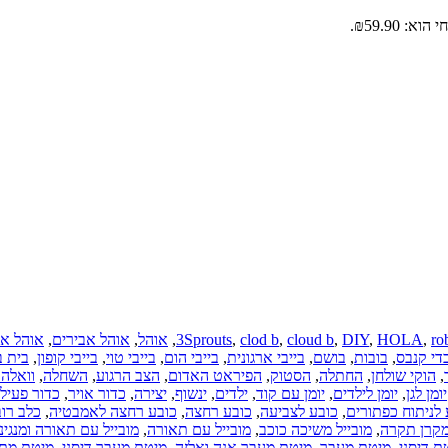
א: ₪59.90.
ro
,
HOLA
,
DIY
,
cloud b
,
clod b
,
3Sprouts
,
אוהל
,
אוהל אבירים
,
אוהל אב
די קנבס
,
בובות
,
בושם
,
בייבי ארגונית
,
בייבי הום
,
בייבי טוי
,
בייבי קופון
,
בית ב
,
הוקי שולחן
,
החתלה
,
הסטוק
,
הפיראט האדום
,
הצב הרגוע
,
השחלה
,
וואלה
יומן לגן
,
יומן לילדים
,
יומן עם קוד
,
ילדים
,
ינשוף
,
יצירה
,
כדור אויר
,
כדור פעיל
 לניתוח כפתורים
,
כובע לצביעה
,
כובע רחצה
,
כובע רחצה לאמבטיה
,
כלב רוב
מקרן תקרה
,
מובייל משיכה כוכב
,
מובייל עם תאורה
,
מובייל עם תאורה ומנגינ
ת דיסני
,
מיטת מעבר
,
מיטת מעבר אנה ואלזה
,
מיטת מעבר דיסני
,
מיטת מתכ