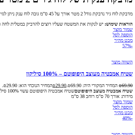
מדבקת לוח גיר נדבקת גודל 2 מטר אורך על 45 ס”מ גובה לוח ענק ניתן לגזירה לפי הצורך מעולה לילדים | לעיצוב הבית | החדר | המשרד
הוראות שימוש:
יש לנקות את המשטח שעליו רוצים להדביק במטלית לחה ול
שמור מוצר
הוספה לסל
מבט מהיר
-57%
השווה מוצר
שטיח אמבטיה מעוצב היפופוטם – 100% סיליקון
69.90
₪
המחיר המקורי היה: ₪69.90.
29.90
₪
המחיר הנוכחי הוא: ₪29.90.
שטיח אמבטיה מעוצב היפופוטם
מידות: אורך 70 ס”מ רוחב 38 ס”מ
שמור מוצר
הוספה לסל
מבט מהיר
-40%
השווה מוצר