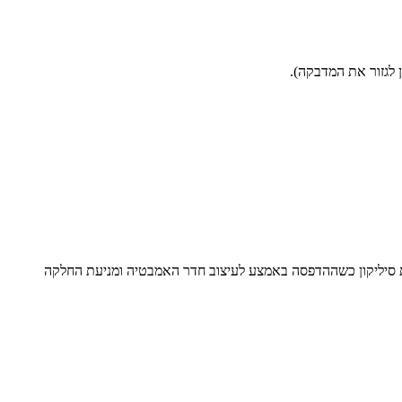
לגזור את המדבקה).
פוטם עשוי 100% סיליקון 100% סיליקון כפול ועמיד קל מאוד לניקוי האיור לא ימחק עשוי 2 שכבות סיליקון כשההדפסה באמצע לעיצוב חדר האמבטיה ומניעת החלקה