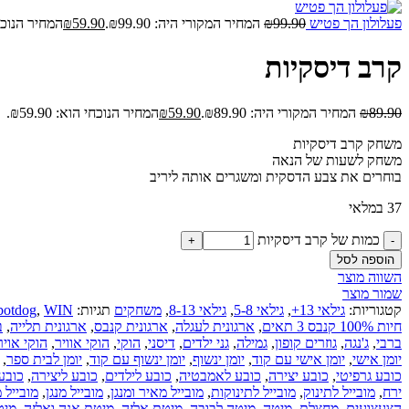
פעלולון הך פטיש
99.90
₪
המחיר המקורי היה: ₪99.90.
59.90
₪
המחיר הנוכחי הו
קרב דיסקיות
89.90
₪
המחיר המקורי היה: ₪89.90.
59.90
₪
המחיר הנוכחי הוא: ₪59.90.
משחק קרב דיסקיות
משחק לשעות של הנאה
בוחרים את צבע הדסקית ומשגרים אותה ליריב
37 במלאי
כמות של קרב דיסקיות
הוספה לסל
השווה מוצר
שמור מוצר
קטגוריות:
גילאי 13+
,
גילאי 5-8
,
גילאי 8-13
,
משחקים
תגיות:
WIN
,
botdog
חיות 100% קנבס 3 תאים
,
ארגונית לעגלה
,
ארגונית קנבס
,
ארגונית תלייה
,
ב
ברבי
,
ג'נגה
,
גוזרים קופון
,
גמילה
,
גני ילדים
,
דיסני
,
הוקי
,
הוקי אוויר
,
הוקי אויר
יומן אישי
,
יומן אישי עם קוד
,
יומן ינשוף
,
יומן ינשוף עם קוד
,
יומן לבית ספר
,
כובע גרפיטי
,
כובע יצירה
,
כובע לאמבטיה
,
כובע לילדים
,
כובע ליצירה
,
כובע
ירח
,
מובייל לתינוק
,
מובייל לתינוקות
,
מובייל מאיר ומנגן
,
מובייל מנגן
,
מובייל 
הצעצועים
,
מחצלת
,
מיטה
,
מיטה לבובה
,
מיטת אלזה
,
מיטת אנה ואלזה
,
מיט