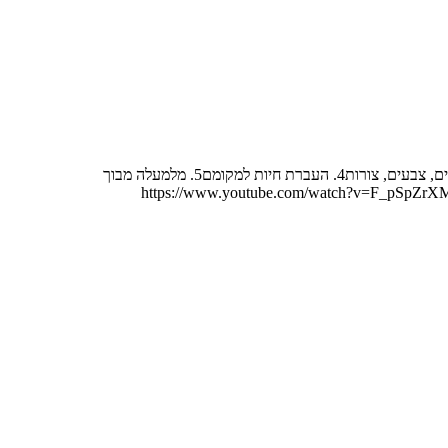
קוביית עץ עם פעילויות והליכוןמפרט הפעילויות בתיבת ההתפתחות: 1. השחלה של משולש, מרובע, עיגול, כוכב2. לימוד השעון3. חשבוניה ללימוד מספרים, צבעים, צורות4. העברת חיות למקומם5. מלמעלה מבוך