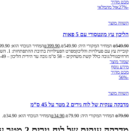
מבט מהיר
-27%
אזל מהמלאי
השווה מוצר
הליכון עץ מונטסורי עם 5 פאות
549.90
₪
המחיר המקורי היה: ₪549.90.
399.90
₪
המחיר הנוכחי הוא: ₪399.90.
חרוזיםגודל:גובה כולל קשת משחקים – 58 ס”מ גובה עד הידית הליכון – 45-49 ס”מ ניתנת לכיוון לפי גובה הפעוט/ה גובה ורוחב כל פאה – 33.5 ס”מ https://www.youtube.com/watch?v=F_pSpZrXMO0
שמור מוצר
מידע נוסף
מבט מהיר
-56%
השווה מוצר
מדבקה ענקית של לוח גירים 2 מטר על 45 ס”מ
79.90
₪
המחיר המקורי היה: ₪79.90.
34.90
₪
המחיר הנוכחי הוא: ₪34.90.
מדבקה ענקית של לוח גירים 2 מטר על 45 ס”מ