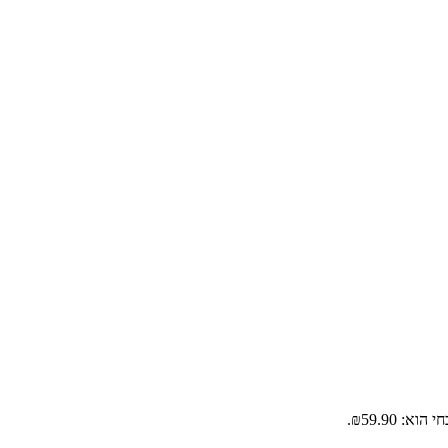
א: ₪59.90.