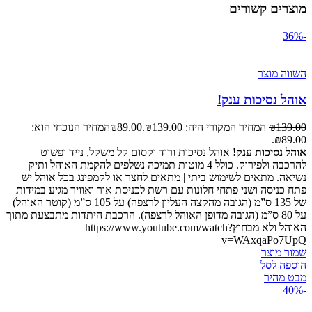
מוצרים קשורים
-36%
השווה מוצר
אוהל נסיכות ענק!
139.00
₪
המחיר המקורי היה: ₪139.00.
89.00
₪
המחיר הנוכחי הוא:
₪89.00.
אוהל נסיכות ענק!
אוהל נסיכות ורוד וקסום קל משקל, נייד ופשוט
להרכבה ולפירוק. כולל 4 מוטות תמיכה נשלפים להקמת האוהל ותיק
נשיאה. מתאים לשימוש ביתי | מתאים לחצר או לקמפינג בכל אוהל יש
פתח כניסה ושני פתחי חלונות עם רשת לכניסת אור ואוויר מגיע במידות
של 135 ס”מ (הגובה מהקצה העליון לרצפה) על 105 ס”מ (קוטר האוהל)
על 80 ס”מ (הגובה מדופן האוהל לרצפה). הרכבת היתדות מתבצעת מתוך
האוהל ולא מבחוץhttps://www.youtube.com/watch?
v=WAxqaPo7UpQ
שמור מוצר
הוספה לסל
מבט מהיר
-40%