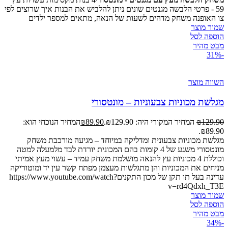
59 - פרטי הלבשה מגנטים שונים ניתן להלביש את הבנות איך שרוצים לפי
צו האופנה משחק מדהים לשעות של הנאה, מתאים למספר ילדים
שמור מוצר
הוספה לסל
מבט מהיר
-31%
השווה מוצר
מגלשת מכוניות צבעוניות – מונטסורי
129.90
₪
המחיר המקורי היה: ₪129.90.
89.90
₪
המחיר הנוכחי הוא:
₪89.90.
מגלשת מכוניות צבעונית ומדליקה במיוחד – מגיעה מורכבת משחק
מונטסורי משגע של 4 קומות בהם המכונית יורדת לבד מלמעלה למטה
וכוללת 4 מכוניות עץ להנאה מושלמת משחק עמיד – עשוי מעץ אמיתי
מניחים את המכוניות והן מתגלשות מעצמן מפתח קשר עין יד ומוטוריקה
עדינה בעל תו תקן של מכון התקניםhttps://www.youtube.com/watch?
v=rd4Qdxh_T3E
שמור מוצר
הוספה לסל
מבט מהיר
-34%