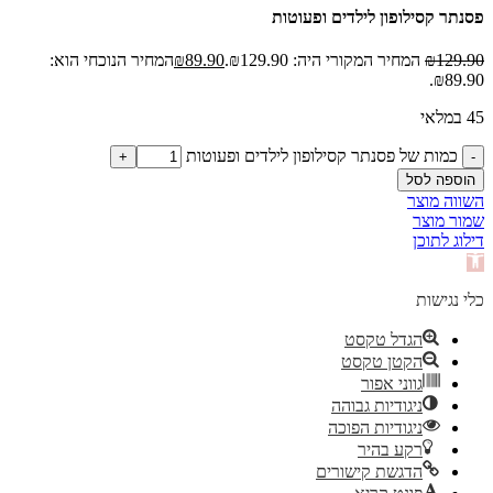
פסנתר קסילופון לילדים ופעוטות
129.90
₪
המחיר המקורי היה: ₪129.90.
89.90
₪
המחיר הנוכחי הוא:
₪89.90.
45 במלאי
כמות של פסנתר קסילופון לילדים ופעוטות
הוספה לסל
השווה מוצר
שמור מוצר
דילוג לתוכן
פתח
סרגל
נגישות
כלי נגישות
הגדל טקסט
הקטן טקסט
גווני אפור
ניגודיות גבוהה
ניגודיות הפוכה
רקע בהיר
הדגשת קישורים