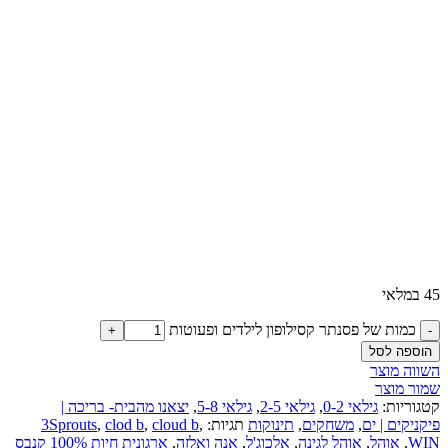
45 במלאי
כמות של פסנתר קסילופון לילדים ופעוטות
הוספה לסל
השווה מוצר
שמור מוצר
קטגוריות:
גילאי 0-2
,
גילאי 2-5
,
גילאי 5-8
,
יצאנו מהבית- בריכה |
פיקניקים | ים
,
משחקים
,
תינוקות
תגיות:
,
cloud b
,
clod b
,
3Sprouts
WIN
,
אוהל
,
אוהל לגינה
,
אלכוג'ל
,
אנה ואלזה
,
ארגונית חיות 100% קנבס