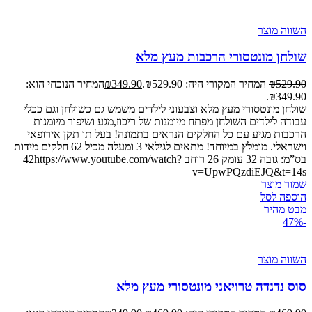
השווה מוצר
שולחן מונטסורי הרכבות מעץ מלא
529.90
₪
המחיר המקורי היה: ₪529.90.
349.90
₪
המחיר הנוכחי הוא:
₪349.90.
שולחן מונטסורי מעץ מלא וצבעוני לילדים משמש גם כשולחן וגם ככלי
עבודה לילדים השולחן מפתח מיומנות של ריכוז,מגע ושיפור מיומנות
הרכבות מגיע עם כל החלקים הנראים בתמונה! בעל תו תקן אירופאי
וישראלי. מומלץ במיוחד! מתאים לגילאי 3 ומעלה מכיל 62 חלקים מידות
בס”מ: גובה 32 עומק 26 רוחב 42https://www.youtube.com/watch?
v=UpwPQzdiEJQ&t=14s
שמור מוצר
הוספה לסל
מבט מהיר
-47%
השווה מוצר
סוס נדנדה טרויאני מונטסורי מעץ מלא