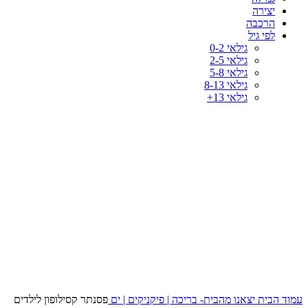
יצירה
הרכבה
לפי גיל
גילאי 0-2
גילאי 2-5
גילאי 5-8
גילאי 8-13
גילאי 13+
-31%
לחץ להגדלה
עמוד הבית
יצאנו מהבית- בריכה | פיקניקים | ים
פסנתר קסילופון לילדים