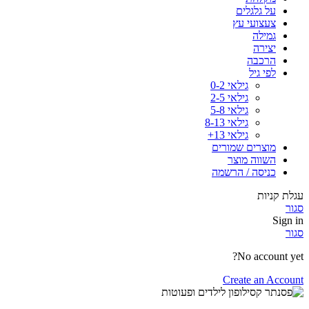
על גלגלים
צעצועי עץ
גמילה
יצירה
הרכבה
לפי גיל
גילאי 0-2
גילאי 2-5
גילאי 5-8
גילאי 8-13
גילאי 13+
מוצרים שמורים
השווה מוצר
כניסה / הרשמה
עגלת קניות
סגור
Sign in
סגור
No account yet?
Create an Account