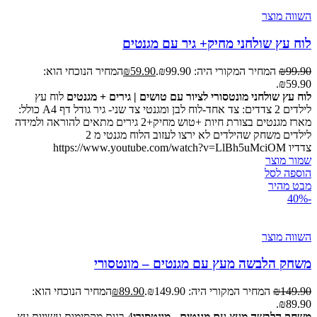
השווה מוצר
לוח עץ שולחני מחיק+ גיר עם מגנטים
99.90
₪
המחיר המקורי היה: ₪99.90.
59.90
₪
המחיר הנוכחי הוא:
₪59.90.
לוח עץ שולחני מונטסורי לציור עם טושים | גירים + מגנטים
לוח עץ
לילדים 2 צדדים: צד אחד-לוח לבן ומגנטי צד שני- גיר גודל דף A4 כולל:
מארז מגנטים בצורת חיות +טוש מחיק+2 גירים מתאים להוראה ולמידה
לילדים משחק שהילדים לא ירצו לעזוב הלוח מגנטי מ 2
צדדיו https://www.youtube.com/watch?v=LlBh5uMciOM
שמור מוצר
הוספה לסל
מבט מהיר
-40%
השווה מוצר
משחק הלבשה מעץ עם מגנטים – מונטסורי
149.90
₪
המחיר המקורי היה: ₪149.90.
89.90
₪
המחיר הנוכחי הוא:
₪89.90.
משחק הלבשה מעץ עם מגנטים - מונטסורי
4 בנות מקסימות עשויות עץ