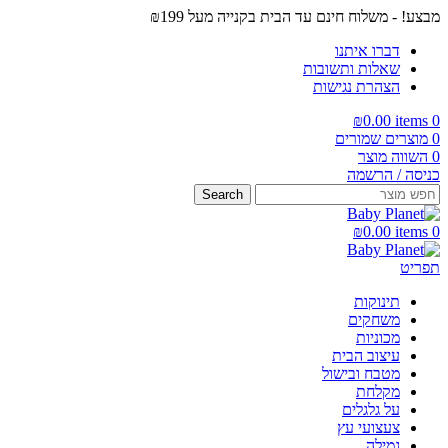
מבצע! - משלוח חינם עד הבית בקנייה מעל ₪199
דברו איתנו
שאלות ותשובות
הצהרת נגישות
₪
0.00
items
0
0
מוצרים שמורים
0
השווה מוצר
כניסה / הרשמה
Search
₪
0.00
items
0
תפריט
תינוקות
משחקים
מכוניות
עיצוב הבית
מטבח ובישול
מקלחת
על גלגלים
צעצועי עץ
גמילה