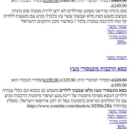
469.90
₪
המחיר המקורי היה: ₪469.90.
249.90
₪
המחיר הנוכחי הוא:
₪249.90.
סוס נדנדה טרויאני מסוגנן שהילדים לא ירצו לרדת ממנו!! סוס נדנדה
בעיצוב משגע מעץ מלא וצבעוני עשוי עץ בלבד!! מגיע עם משענת לילד/ה
קל ונוח להרכבה-במברג בלבד ! באישור מכון התקנים הישראלי
שמור מוצר
הוספה לסל
מבט מהיר
-39%
השווה מוצר
כסא הרכבות מונטסורי מעץ
329.90
₪
המחיר המקורי היה: ₪329.90.
199.90
₪
המחיר הנוכחי הוא:
₪199.90.
כסא מונטסורי מעץ מלא וצבעוני לילדים
משמש גם ככסא וגם ככלי עבודה
לילדים הכסא מפתח מיומנות של ריכוז,מגע ושיפור מיומנות הרכבות מגיע
עם כל החלקים הנראים בתמונה! בעל תו תקן אירופאי וישראלי. מומלץ
במיוחד! https://www.youtube.com/shorts/sc3fDBle2Bk
שמור מוצר
הוספה לסל
מבט מהיר
-36%