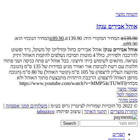
השווה מוצר
אוהל אבירים ענק!
139.90
₪
המחיר המקורי היה: ₪139.90.
89.90
₪
המחיר הנוכחי הוא:
₪89.90.
אוהל אבירים ענק!
אוהל אבירים כחול ומדליק! קל משקל, נייד ופשוט
להרכבה ולפירוק. כולל 4 מוטות תמיכה נשלפים להקמת האוהל ותיק
נשיאה. מתאים לשימוש ביתי וחיצוני. בכל אוהל יש פתח כניסה ושני פתחי
חלונות עם רשת לכניסת אור ואוויר מגיע במידות של 135 ס”מ (הגובה
מהקצה העליון לרצפה) על 105 ס”מ (קוטר האוהל) על 80 ס”מ (הגובה
מדופן האוהל לרצפה). הרכבת היתדות מתבצעת מתוך האוהל ולא
מבחוץhttps://www.youtube.com/watch?v=MMP54cTUWFI
שמור מוצר
הוספה לסל
מבט מהיר
© 2022 כל הזכויות שמורות לציטרין גרופ בע״מ |
משלוחים וזמני אספקה
|
החזרת מוצרים
|
תקנון האתר
| עיצוב ופיתוח:
tabuzzco
Search
תפריט
קטגוריות