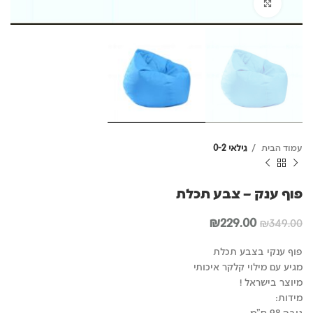
לחץ להגדלה
עמוד הבית
גילאי 0-2
פוף ענק – צבע תכלת
המחיר
המחיר
₪
229.00
₪
349.00
המקורי
הנוכחי
היה:
הוא:
פוף ענקי בצבע תכלת
₪229.00.
₪349.00.
מגיע עם מילוי קלקר איכותי
מיוצר
בישראל !
מידות:
גובה 98 ס"מ