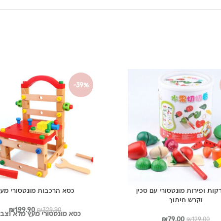
-39%
רקות ופירות מונטסורי עם סכין
כסא הרכבות מונטסורי מע
וקרש חיתוך
המחיר
המח
₪
199.90
₪
329.90
כסא מונטסורי מעץ מלא וצבע
המחיר
המחיר
המקורי
הנוכ
₪
79.00
₪
129.00