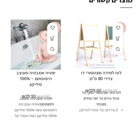
-57%
-44%
לוח למידה מונטסורי דו
שטיח אמבטיה מעוצב
צדדי 80 ס"מ
היפופוטם – 100%
סיליקון
המחיר
המחיר
₪
129.00
₪
229.00
לוח ציור מונטסורי מעץ צד
המקורי
הנוכחי
המחיר
המחיר
₪
29.90
₪
69.90
אחד גירים צד שני מחיק
שטיח אמבטיה מעוצב
היה:
הוא:
המקורי
הנוכחי
ומגנטי
היפופוטם
שטיח אמבטיה
₪229.00.
₪129.00.
היה:
הוא:
2 צדדים: צד אחד-לוח לבן
היפופוטם עשוי 100% סיליקון
₪29.90.
₪69.90.
ומגנטי צד שני- גיר
100% סיליקון כפול ועמיד קל
מאוד לניקוי האיור לא ימחק
גבוה במיוחד 80 ס”מ
עשוי 2 שכבות סיליקון
מהרצפה!!
כשההדפסה באמצע לעיצוב