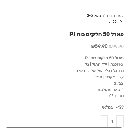
עמוד הבית
גילאי 2-5
פאזל 50 חלקים כוח PJ
המחיר
המחיר
₪
59.90
₪
99.90
המקורי
הנוכחי
היה:
הוא:
פאזל 50 חלקים כוח PJ
₪59.90.
₪99.90.
ינשופנת | ילד חתול | גקו
נגד כל נבלי העל של כוח פי ג'י
עשוי מקרטון חזק
צבעוני
להנאה מושלמת
מבית KS
29 במלאי