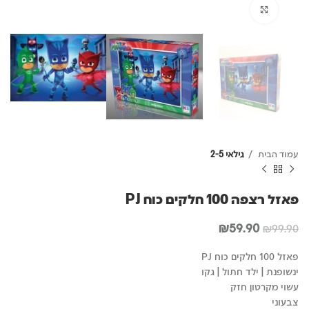
לחץ להגדלה
עמוד הבית
גילאי 2-5
פאזל רצפה 100 חלקים כוח PJ
המחיר
המחיר
₪
59.90
₪
99.90
המקורי
הנוכחי
היה:
הוא:
פאזל 100 חלקים כוח PJ
₪59.90.
₪99.90.
ינשופנת | ילד חתול | גקו
עשוי מקרטון חזק
צבעוני