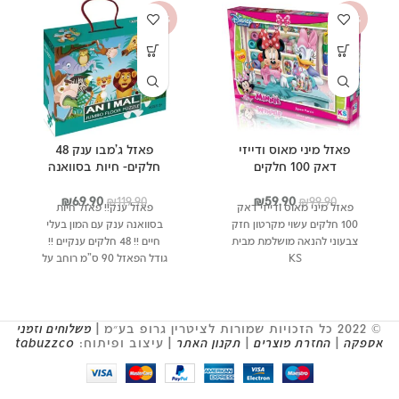
-42%
-40%
פאזל מיני מאוס ודייזי
פאזל ג'מבו ענק 48
דאק 100 חלקים
חלקים- חיות בסוואנה
המחיר
המחיר
המחיר
המחיר
₪
69.90
₪
59.90
₪
119.90
₪
99.90
פאזל מיני מאוס ודייזי דאק
פאזל ענק!! פאזל חיות
המקורי
הנוכחי
המקורי
הנוכחי
100 חלקים עשוי מקרטון חזק
בסוואנה ענק עם המון בעלי
היה:
הוא:
היה:
הוא:
צבעוני להנאה מושלמת מבית
חיים !! 48 חלקים ענקיים !!
₪69.90.
₪119.90.
₪59.90.
₪99.90.
KS
גודל הפאזל 90 ס"מ רוחב על
60 ס"מ
גובה//www.youtube.com/watch
v=zg3hm-z4dNY
© 2022 כל הזכויות שמורות לציטרין גרופ בע״מ |
משלוחים וזמני
אספקה
|
החזרת מוצרים
|
תקנון האתר
| עיצוב ופיתוח:
tabuzzco