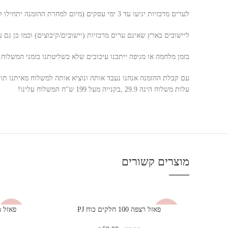
לערים מרכזיות יגיעו עד 3 ימי עסקים (מיום למחרת ההזמנה יתחילו להיחשב ימי העסקים)
ליישובים בארץ שאינם ערים מרכזיות (יישובים/קיבוצים) וכמו כן גם ערים דרומ
בזמן מלחמה או מגיפה ייתכנו עיכובים שלא בשליטתנו בזמני המשלוח,
עם קבלת ההזמנה אנחנו נעבד אותה ונוציא אותה למשלוח מאיתנו תוך 24 שעות
עלות משלוח הינה 29.9 ,בקנייה מעל 199 ש"ח המשלוח עלינו!
מוצרים קשורים
פאזל רצפה 100 חלקים כוח PJ
פאזל מינ
-40%
-40%