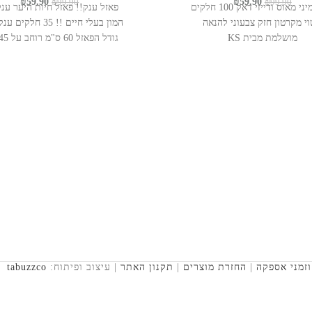
המחיר
המחיר
המחיר
המחיר
₪
59.90
₪
59.90
₪
99.90
₪
99.90
פאזל מיני מאוס ודייזי דאק 100 חלקים
פאזל ענק!! פאזל חיות היער ענ
המקורי
הנוכחי
המקורי
הנוכחי
י מקרטון חזק צבעוני להנאה
המון בעלי חיים !! 35 חלק
היה:
הוא:
היה:
הוא:
מושלמת מבית KS
59.90.
₪99.90.
₪59.90.
₪99.90.
גובה://www.youtube.com/watch
v=LLjHUUS7eB0
זמני אספקה
|
החזרת מוצרים
|
תקנון האתר
| עיצוב ופיתוח:
tabuzzco