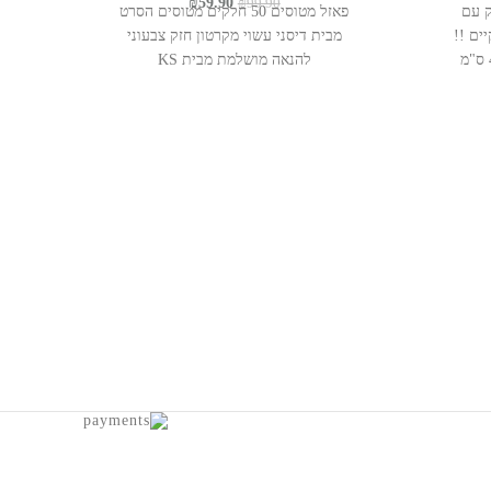
המחיר
המחיר
₪
59.90
₪
99.90
ק עם
פאזל מטוסים 50 חלקים מטוסים הסרט
המקורי
הנוכחי
ים ענקיים !!
מבית דיסני עשוי מקרטון חזק צבעוני
היה:
הוא:
גודל הפאזל 60 ס"מ רוחב על 45 ס"מ
להנאה מושלמת מבית KS
₪59.90.
₪99.90.
₪
https?
פאז
מ