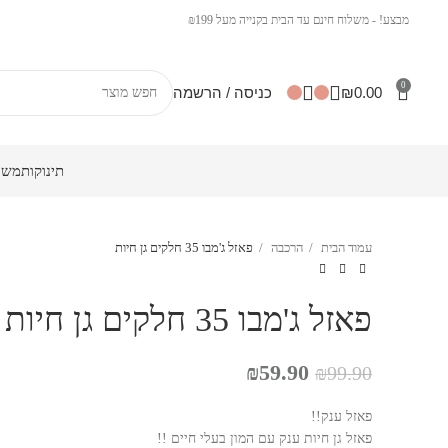
מבצע! - משלוח חינם עד הבית בקנייה מעל ₪199
0
0.00
₪
כניסה / הרשמה
תינוקות
משח
עמוד הבית
הרכבה
פאזל ג'מבו 35 חלקים גן חיות
פאזל ג'מבו 35 חלקים גן חיות
המחיר
המחיר
₪
59.90
₪
99.90
המקורי
הנוכחי
פאזל ענק!!
היה:
הוא:
פאזל גן חיות ענק עם המון בעלי חיים !!