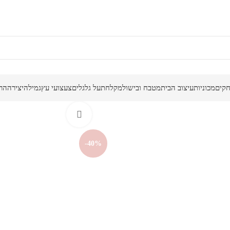
קים
מכוניות
עיצוב הבית
מטבח ובישול
מקלחת
על גלגלים
צעצועי עץ
גמילה
יצירה
הר
לחץ להגדלה
-40%