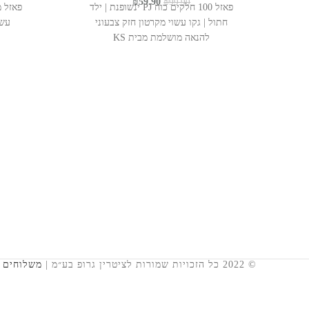
המחיר
המחיר
₪
59.90
₪
99.90
פאזל 100 חלקים כוח PJ ינשופנת | ילד
המקורי
הנוכחי
חתול | גקו עשוי מקרטון חזק צבעוני
עשו
היה:
הוא:
להנאה מושלמת מבית KS
₪59.90.
₪99.90.
© 2022 כל הזכויות שמורות לציטרין גרופ בע״מ |
משלוחים ו