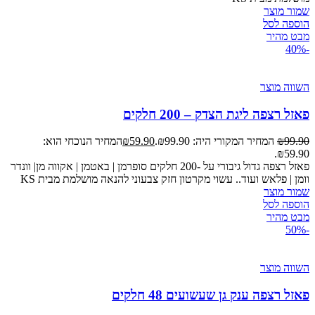
שמור מוצר
הוספה לסל
מבט מהיר
-40%
השווה מוצר
פאזל רצפה ליגת הצדק – 200 חלקים
99.90
₪
המחיר המקורי היה: ₪99.90.
59.90
₪
המחיר הנוכחי הוא:
₪59.90.
פאזל רצפה גדול גיבורי על -200 חלקים סופרמן | באטמן | אקווה מן| וונדר
וומן | פלאש ועוד.. עשוי מקרטון חזק צבעוני להנאה מושלמת מבית KS
שמור מוצר
הוספה לסל
מבט מהיר
-50%
השווה מוצר
פאזל רצפה ענק גן שעשועים 48 חלקים