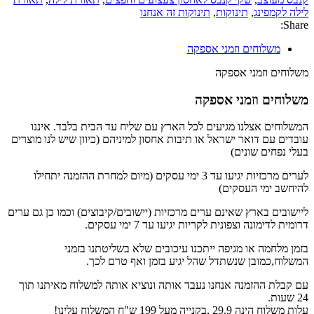
לילה לקמפינג
,
תינוקות
,
תינוקות זה אנחנו
Share:
משלוחים וזמני אספקה
משלוחים וזמני אספקה
משלוחים וזמני אספקה
המשלוחים אצלנו מגיעים לכל הארץ עם שליח עד הבית בלבד. איננו
עובדים עם דואר ישראל או תיבות אחסון למיניהם (כיוון שיש לנו מוצרים
בעלי נפחים שונים)
לערים מרכזיות יגיעו עד 3 ימי עסקים (מיום למחרת ההזמנה יתחילו
להיחשב ימי העסקים)
ליישובים בארץ שאינם ערים מרכזיות (יישובים/קיבוצים) וכמו כן גם ערים
דרומית לדימונה וצפונית לקריות יגיעו עד 7 ימי עסקים.
בזמן מלחמה או מגיפה ייתכנו עיכובים שלא בשליטתנו בזמני
המשלוח,כמובן שנשתדל שהל יגיע בזמן ואף טרם לכך.
עם קבלת ההזמנה אנחנו נעבד אותה ונוציא אותה למשלוח מאיתנו תוך
24 שעות.
עלות משלוח הינה 29.9 ,בקנייה מעל 199 ש"ח המשלוח עלינו!