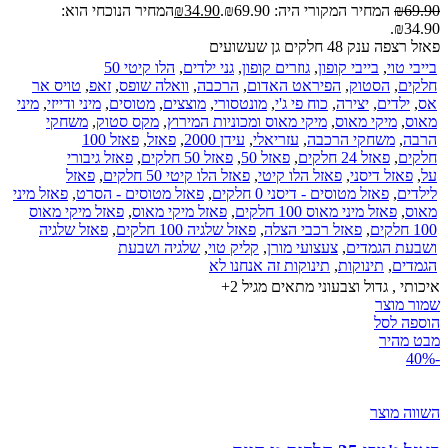
69.90
₪
המחיר המקורי היה: ₪69.90.
34.90
₪
המחיר הנוכחי הוא:
₪34.90.
פאזל רצפה ענק 48 חלקים גן שעשועים
בייבי טוי
,
בייבי קופון
,
גוזרים קופון
,
גני ילדים
,
הלו קיטי 50
חלקים
,
הסטוק
,
הפיראט האדום
,
הרכבה
,
וואלה שופס
,
זאפ
,
טויס אר
אס
,
ילדים
,
יצירה
,
כוח פי ג'י
,
מונטסורי
,
מוצצים
,
מטוסים
,
מיני ודייזי
,
מיני
מאוס
,
מיקי מאוס
,
מיקי מאוס ומכוניות המירוץ
,
מקס סטוק
,
משחקי
הרבה
,
משחקי הרכבה
,
עזריאלי
,
עידן 2000
,
פאזל
,
פאזל 100
חלקים
,
פאזל 24 חלקים
,
פאזל 50
,
פאזל 50 חלקים
,
פאזל גיבורי
על
,
פאזל דיסני
,
פאזל הלו קיטי
,
פאזל הלו קיטי 50 חלקים
,
פאזל
לילדים
,
פאזל מטוסים - דיסני 0 חלקים
,
פאזל מטוסים - הסרט
,
פאזל מיני
מאוס
,
פאזל מיני מאוס 100 חלקים
,
פאזל מיקי מאוס
,
פאזל מיקי מאוס
100 חלקים
,
פאזל רכבי הצלה
,
פאזל שלגיה 100 חלקים
,
פאזל שלגיה
ושבעת הגמדים
,
צעצועי מורן
,
קליק טוי
,
שלגיה ושבעת
הגמדים
,
תינוקות
,
תינוקות זה אנחנו לא
איכותי , גדול וצבעוני מתאים מגיל 2+
שמור מוצר
הוספה לסל
מבט מהיר
-40%
השווה מוצר