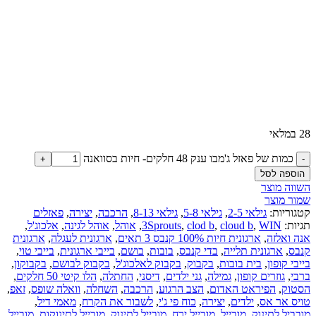
28 במלאי
כמות של פאזל ג'מבו ענק 48 חלקים- חיות בסוואנה
הוספה לסל
השווה מוצר
שמור מוצר
קטגוריות:
גילאי 2-5
,
גילאי 5-8
,
גילאי 8-13
,
הרכבה
,
יצירה
,
פאזלים
תגיות:
WIN
,
cloud b
,
clod b
,
3Sprouts
,
אוהל
,
אוהל לגינה
,
אלכוג'ל
,
אנה ואלזה
,
ארגונית חיות 100% קנבס 3 תאים
,
ארגונית לעגלה
,
ארגונית
קנבס
,
ארגונית תלייה
,
בדי קנבס
,
בובות
,
בושם
,
בייבי ארגונית
,
בייבי טוי
,
בייבי קופון
,
בית בובות
,
בקבוק
,
בקבוק לאלכוג'ל
,
בקבוק לבושם
,
בקבוקון
,
ברבי
,
גוזרים קופון
,
גמילה
,
גני ילדים
,
דיסני
,
החתלה
,
הלו קיטי 50 חלקים
,
הסטוק
,
הפיראט האדום
,
הצב הרגוע
,
הרכבה
,
השחלה
,
וואלה שופס
,
זאפ
,
טויס אר אס
,
ילדים
,
יצירה
,
כוח פי ג'י
,
לשבור את הקרח
,
מאמי דיל
,
מובביל לתינוק
,
מובייל
,
מובייל ירח
,
מובייל לתינוק
,
מובייל לתינוקות
,
מובייל