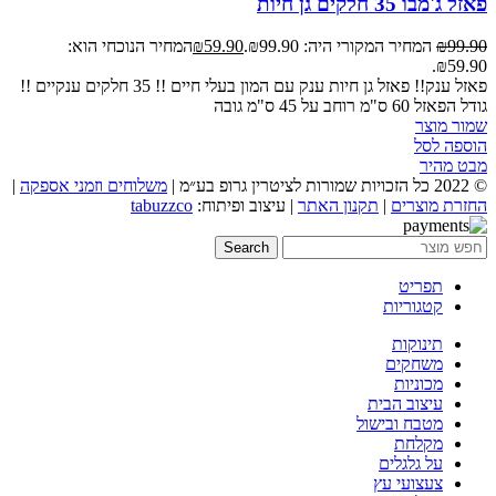
פאזל ג'מבו 35 חלקים גן חיות
99.90
₪
המחיר המקורי היה: ₪99.90.
59.90
₪
המחיר הנוכחי הוא:
₪59.90.
פאזל ענק!! פאזל גן חיות ענק עם המון בעלי חיים !! 35 חלקים ענקיים !!
גודל הפאזל 60 ס"מ רוחב על 45 ס"מ גובה
שמור מוצר
הוספה לסל
מבט מהיר
© 2022 כל הזכויות שמורות לציטרין גרופ בע״מ |
משלוחים וזמני אספקה
|
החזרת מוצרים
|
תקנון האתר
| עיצוב ופיתוח:
tabuzzco
Search
תפריט
קטגוריות
תינוקות
משחקים
מכוניות
עיצוב הבית
מטבח ובישול
מקלחת
על גלגלים
צעצועי עץ