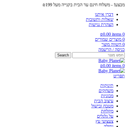
מבצע! - משלוח חינם עד הבית בקנייה מעל ₪199
דברו איתנו
שאלות ותשובות
הצהרת נגישות
₪
0.00
items
0
0
מוצרים שמורים
0
השווה מוצר
כניסה / הרשמה
Search
₪
0.00
items
0
תפריט
תינוקות
משחקים
מכוניות
עיצוב הבית
מטבח ובישול
מקלחת
על גלגלים
צעצועי עץ
גמילה