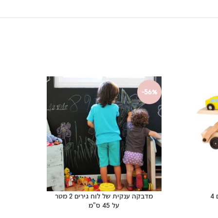
40%
-56%
משאית הובלה מעץ מלא עם 4
מדבקה ענקית של לוח גירים 2 מטר
לוח
על 45 ס”מ