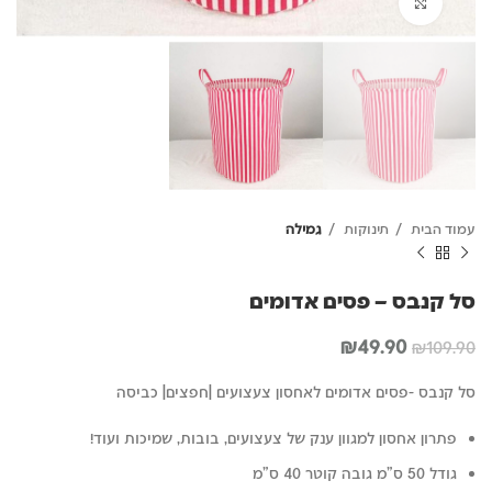
לחץ להגדלה
עמוד הבית
תינוקות
גמילה
סל קנבס – פסים אדומים
המחיר
המחיר
₪
49.90
₪
109.90
המקורי
הנוכחי
היה:
הוא:
סל קנבס -פסים אדומים לאחסון צעצועים |חפצים| כביסה
₪49.90.
₪109.90.
פתרון אחסון למגוון ענק של צעצועים, בובות, שמיכות ועוד!
גודל 50 ס"מ גובה קוטר 40 ס"מ