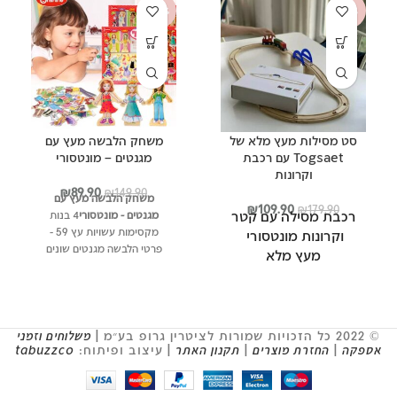
-40%
-39%
סט מסילות מעץ מלא של
משחק הלבשה מעץ עם
Togsaet עם רכבת
מגנטים – מונטסורי
וקרונות
המחיר
המחיר
₪
89.90
₪
149.90
משחק הלבשה מעץ עם
המחיר
המחיר
המקורי
הנוכחי
₪
109.90
₪
179.90
רכבת מסילה עם קטר
מגנטים - מונטסורי
4 בנות
המקורי
הנוכחי
היה:
הוא:
מקסימות עשויות עץ 59 -
וקרונות מונטסורי
היה:
הוא:
₪149.90.
₪89.90.
פרטי הלבשה מגנטים שונים
מעץ מלא
₪109.90.
₪179.90.
ניתן להלביש את הבנות איך
מסילות רכבת
שרוצים לפי צו האופנה משחק
מדהים לשעות של הנאה,
רכבת קרונות
מתאים למספר ילדים
18 חלקים צבועים מעץ
© 2022 כל הזכויות שמורות לציטרין גרופ בע״מ |
משלוחים וזמני
אספקה
|
החזרת מוצרים
|
תקנון האתר
| עיצוב ופיתוח:
tabuzzco
איכותיים