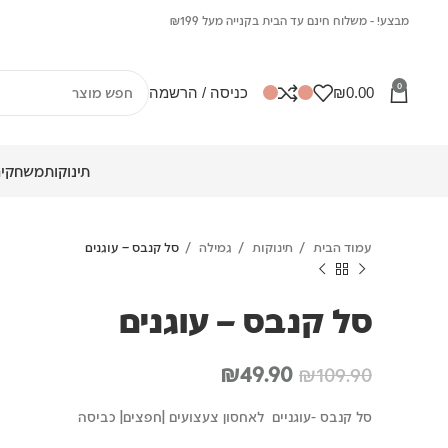
מבצע! - משלוח חינם עד הבית בקנייה מעל ₪199
0
0.00
₪
כניסה / הרשמה
תינוקות
משחקים
עמוד הבית
תינוקות
גמילה
סל קנבס – עוגנים
סל קנבס – עוגנים
המחיר
המחיר
₪
49.90
₪
109.90
המקורי
הנוכחי
סל קנבס -עוגניים לאחסון צעצועים |חפצים| כביסה
היה:
הוא: