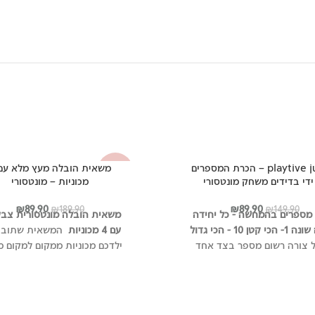
playtive junior – הכרת המספרים
-53%
ידי בדידים משחק מונטסורי
מכוניות – מונטסורי
המחיר
המחיר
המחיר
המחי
₪
89.90
₪
89.90
₪
189.90
₪
149.90
 מספרים בהמחשה - כל יחידה
משאית הובלה מונטסורית צבע
המקורי
הנוכחי
המקורי
הנוכ
 קטן 10 - הכי גדול
עם 4 מכוניות
המשאית שתוביל
היה:
הוא:
היה:
הוא:
ל צורה רשום מספר בצד אחד
ילדכם מכוניות ממקום למקום 
.90.
₪189.90.
₪89.90.
₪149.90.
גובה בנקודות מצד שני משחק
מרתק עשוי עץ עם רמפה לפר
וני ומדליק עשוי עץ בלבד -
מכוניות מושלמת מתאים במי
ורי פאזל התאמה עץ צבעוני
לילדים שאוהבים משחקים על גל
ה במיוחד להכרת מספרים