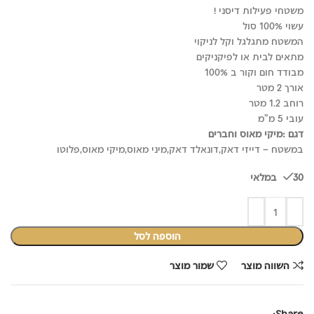
היה:
הוא:
משטחי פעילות דיסני !
₪229.90.
₪349.90.
עשוי 100% סול
המשטח מתגלגל וקל לניקוי
מתאים לבית או לפיקניקים
מבודד חום וקור ב 100%
אורך 2 מטר
רוחב 1.2 מטר
עובי 5 מ"מ
דגם :מיקי מאוס וחברים
במשטח – דייזי דאק,דונאלד דאק,מיני מאוס,מיקי מאוס,פלוטו
30 במלאי
הוספה לסל
השווה מוצר
שמור מוצר
Share: