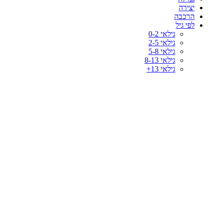
יצירה
הרכבה
לפי גיל
גילאי 0-2
גילאי 2-5
גילאי 5-8
גילאי 8-13
גילאי 13+
-44%
לחץ להגדלה