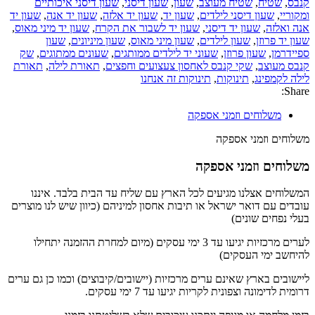
קנבס
,
שטיח
,
שטיח מעוצב
,
שעון
,
שעון דיסני
,
שעון דיסני איכותיים
ומקוריי
,
שעון דיסני לילדים
,
שעון יד
,
שעון יד אלזה
,
שעון יד אנה
,
שעון יד
אנה ואלזה
,
שעון יד דיסני
,
שעון יד לשבור את הקרח
,
שעון יד מיני מאוס
,
שעון יד פרוזן
,
שעון לילדים
,
שעון מיני מאוס
,
שעון מיניונים
,
שעון
ספיידרמן
,
שעון פרוזן
,
שעוני יד לילדים ממותגים
,
שעונים ממתוגים
,
שק
קנבס מעוצב
,
שקי קנבס לאחסון צעצועים וחפצים
,
תאורת לילה
,
תאורת
לילה לקמפינג
,
תינוקות
,
תינוקות זה אנחנו
Share:
משלוחים וזמני אספקה
משלוחים וזמני אספקה
משלוחים וזמני אספקה
המשלוחים אצלנו מגיעים לכל הארץ עם שליח עד הבית בלבד. איננו
עובדים עם דואר ישראל או תיבות אחסון למיניהם (כיוון שיש לנו מוצרים
בעלי נפחים שונים)
לערים מרכזיות יגיעו עד 3 ימי עסקים (מיום למחרת ההזמנה יתחילו
להיחשב ימי העסקים)
ליישובים בארץ שאינם ערים מרכזיות (יישובים/קיבוצים) וכמו כן גם ערים
דרומית לדימונה וצפונית לקריות יגיעו עד 7 ימי עסקים.