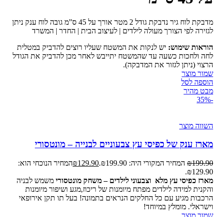
מדבקת לוח גיר נדבקת גודל 2 מטר אורך על 45 ס”מ גובה לוח ענק ניתן
לגזירה לפי הצורך מעולה לילדים | לעיצוב הבית | החדר | המשרד
הוראות שימוש:
יש לנקות את המשטח שעליו רוצים להדביק במטלית
לחה ולחכות כשעה עד שהמשטח יתייבש לאחר מכן להדביק את הגודל
הרצוי (ניתן לגזור את המדבקה).
שמור מוצר
הוספה לסל
מבט מהיר
-35%
השווה מוצר
מארז ענק של כפיסי עץ צבעוניים לבנייה – מונטסורי
199.90
₪
המחיר המקורי היה: ₪199.90.
129.90
₪
המחיר הנוכחי הוא:
₪129.90.
מארז כפיסי עץ מלא וצבעוני לילדים
– משחק מונטסורי
משמש לבניה
והקנית למידה לילדים מפתח מיומנות של ריכוז,מגע ושיפור מיומנות
הרכבות מגיע עם כל החלקים הנראים בתמונה! בעל תו תקן אירופאי
וישראלי. מומלץ במיוחד!
שמור מוצר