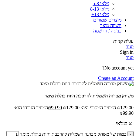
גילאי 5-8
גילאי 8-13
גילאי 13+
מוצרים שמורים
השווה מוצר
כניסה / הרשמה
עגלת קניות
סגור
Sign in
סגור
No account yet?
Create an Account
משחק מברגה חשמלית להרכבת חיות בתלת מימד
179.00
₪
המחיר המקורי היה: ₪179.00.
99.90
₪
המחיר הנוכחי הוא:
₪99.90.
65 במלאי
כמות של משחק מברגה חשמלית להרכבת חיות בתלת מימד