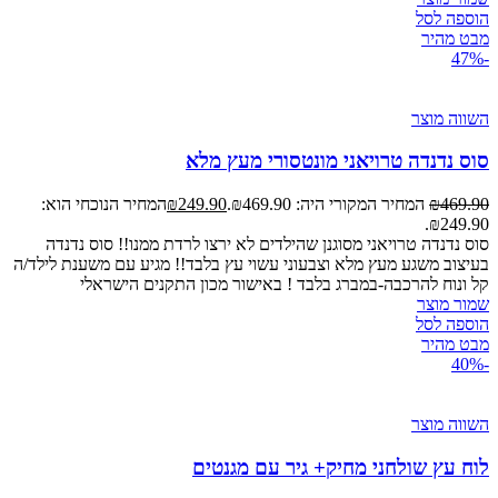
הוספה לסל
מבט מהיר
-47%
השווה מוצר
סוס נדנדה טרויאני מונטסורי מעץ מלא
469.90
₪
המחיר המקורי היה: ₪469.90.
249.90
₪
המחיר הנוכחי הוא:
₪249.90.
סוס נדנדה טרויאני מסוגנן שהילדים לא ירצו לרדת ממנו!! סוס נדנדה
בעיצוב משגע מעץ מלא וצבעוני עשוי עץ בלבד!! מגיע עם משענת לילד/ה
קל ונוח להרכבה-במברג בלבד ! באישור מכון התקנים הישראלי
שמור מוצר
הוספה לסל
מבט מהיר
-40%
השווה מוצר
לוח עץ שולחני מחיק+ גיר עם מגנטים