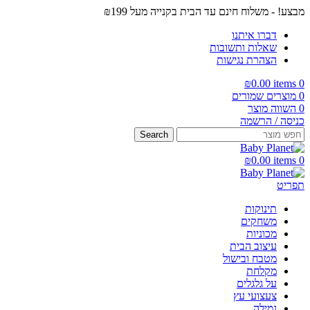
מבצע! - משלוח חינם עד הבית בקנייה מעל ₪199
דברו איתנו
שאלות ותשובות
הצהרת נגישות
₪
0.00
items
0
0
מוצרים שמורים
0
השווה מוצר
כניסה / הרשמה
Search
₪
0.00
items
0
תפריט
תינוקות
משחקים
מכוניות
עיצוב הבית
מטבח ובישול
מקלחת
על גלגלים
צעצועי עץ
גמילה