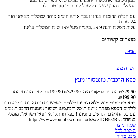
בזמן מלחמה או מגיפה ייתכנו עיכובים שלא בשליטתנו בזמני
המשלוח,כמובן שנשתדל שהל יגיע בזמן ואף טרם לכך.
עם קבלת ההזמנה אנחנו נעבד אותה ונוציא אותה למשלוח מאיתנו תוך
24 שעות.
עלות משלוח הינה 29.9 ,בקנייה מעל 199 ש"ח המשלוח עלינו!
מוצרים קשורים
-39%
השווה מוצר
כסא הרכבות מונטסורי מעץ
329.90
₪
המחיר המקורי היה: ₪329.90.
199.90
₪
המחיר הנוכחי הוא:
₪199.90.
כסא מונטסורי מעץ מלא וצבעוני לילדים
משמש גם ככסא וגם ככלי עבודה
לילדים הכסא מפתח מיומנות של ריכוז,מגע ושיפור מיומנות הרכבות מגיע
עם כל החלקים הנראים בתמונה! בעל תו תקן אירופאי וישראלי. מומלץ
במיוחד! https://www.youtube.com/shorts/sc3fDBle2Bk
שמור מוצר
הוספה לסל
מבט מהיר