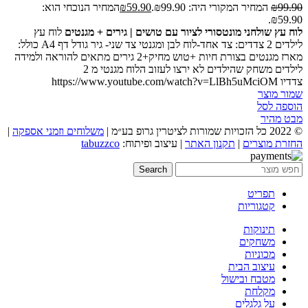
99.90
₪
המחיר המקורי היה: ₪99.90.
59.90
₪
המחיר הנוכחי הוא:
₪59.90.
לוח עץ שולחני מונטסורי לציור עם טושים | גירים + מגנטים
לוח עץ
לילדים 2 צדדים: צד אחד-לוח לבן ומגנטי צד שני- גיר גודל דף A4 כולל:
מארז מגנטים בצורת חיות +טוש מחיק+2 גירים מתאים להוראה ולמידה
לילדים משחק שהילדים לא ירצו לעזוב הלוח מגנטי מ 2
צדדיו https://www.youtube.com/watch?v=LlBh5uMciOM
שמור מוצר
הוספה לסל
מבט מהיר
© 2022 כל הזכויות שמורות לציטרין גרופ בע״מ |
משלוחים וזמני אספקה
|
החזרת מוצרים
|
תקנון האתר
| עיצוב ופיתוח:
tabuzzco
Search
תפריט
קטגוריות
תינוקות
משחקים
מכוניות
עיצוב הבית
מטבח ובישול
מקלחת
על גלגלים