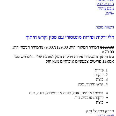
הוספה לסל
מבט מהיר
-39%
השווה מוצר
דלי ירקות ופירות מונטסורי עם סכין וקרש חיתוך
129.00
₪
המחיר המקורי היה: ₪129.00.
79.00
₪
המחיר הנוכחי הוא:
₪79.00.
סט חיתוך מונטסורי פירות וירקות מעץ למטבח שלי – להרגיש כמו
אמא
13 פריטים צבעוניים איכותיים מעץ חזק
פירות
ירקות
ביצה
קרש חיתוך, סכין
פירות:
אבטיח, אגס, תפוח אדום/ירוק, בננה, תות
ירקות:
עגבניה, גזר.
ביצה
נידבק בסקוצ’ חזק
שמור מוצר