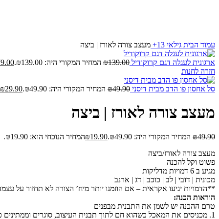
עמוד הבית
גילאי 13+
מעצב צורה לאורז | ביצה
ארגונית לעגלה דגם קרוקודיל
139.00
₪
המחיר המקורי היה: ₪139.00.
79.00
חזרה לחנות
סל אחסון פו הדב מבית דיסני
49.90
₪
המחיר המקורי היה: ₪49.90.
29.90
₪
מעצב צורה לאורז | ביצה
49.90
₪
המחיר המקורי היה: ₪49.90.
19.90
₪
המחיר הנוכחי הוא: ₪19.90.
מעצב צורה לאורז/ביצה
פשוט וקל להכנה
מגיע ב 6 דמויות מדליקות
מכונית | דובי | לב | כוכב | דג | ארנב
**הדמויות יגיעו אקראית – אם הוזמנו יותר מיח’ הצורה לא תחזור על עצמה
הוראות הכנה:
טרם ההכנה יש לשמן את התבנית מבפנים
1. מכניסים את המאכל כשהוא חם לתוך תבנית העיצוב, סוגרים וממתינים כדקה וחצי