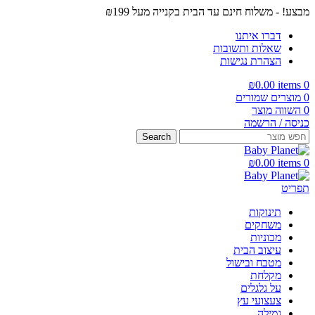
מבצע! - משלוח חינם עד הבית בקנייה מעל ₪199
דברו איתנו
שאלות ותשובות
הצהרת נגישות
₪
0.00
items
0
0
מוצרים שמורים
0
השווה מוצר
כניסה / הרשמה
Search
₪
0.00
items
0
תפריט
תינוקות
משחקים
מכוניות
עיצוב הבית
מטבח ובישול
מקלחת
על גלגלים
צעצועי עץ
גמילה