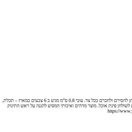
6 יחידות פאזל סול צבעוניות ! אינו רעיל ואנטי בקטריאלי. כולל גימורי קווים ישרים לקירות. (נשלפים) ניתן להסירם ולחברם בכל צד. עובי 0.8 ס”מ מגיע ב 6 צבעים במארז – תכלת,
י ריצפת חדרים, לסלון, לפינות פעילות, מתחת לשולחן פינת אוכל. מוצר מדהים ואיכותי המסיע להגנה על ראש התינוק