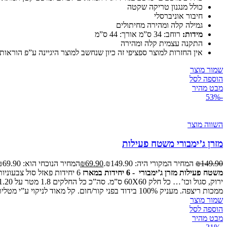
כולל מנגנון טריקה שקטה
חיבור אוניברסלי
גמילה קלה ומהירה מחיתולים
מידות:
רוחב: 34 ס”מ אורך: 44 ס”מ
התקנה עצמית קלה ומהירה
אין החזרות למוצר ספציפי זה כיון שנחשב למוצר היגיינה ע”פ הוראות משרד הבריאות.watch?v=dxOqWUapNRM
שמור מוצר
הוספה לסל
מבט מהיר
-53%
השווה מוצר
מזרן ג’ימבורי משטח פעילות
149.90
₪
המחיר המקורי היה: ₪149.90.
69.90
₪
המחיר הנוכחי הוא: ₪69.90.
משטח פעילות מזרן ג’ימבורי - 6 יחידות במארז
ממכות ריצפה. מעניק 100% בידוד בפני קור/חום. קל מאוד לניקוי ע”י מטלית לחה. מתאים גם לפעילות ספורטhttps://www.youtube.com/watch?v=2Xd5wtXFxzw
שמור מוצר
הוספה לסל
מבט מהיר