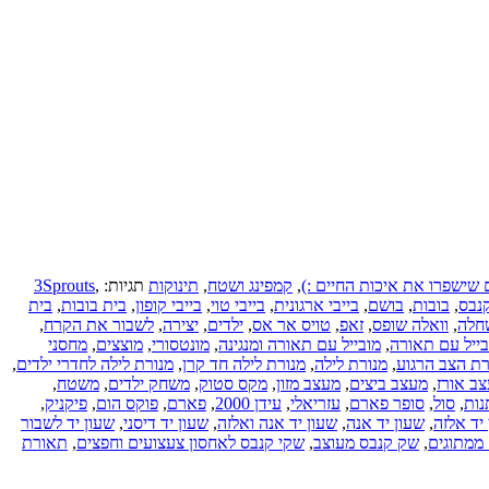
 שישפרו את איכות החיים :)
,
קמפינג ושטח
,
תינוקות
תגיות:
,
3Sprouts
קנבס
,
בובות
,
בושם
,
בייבי ארגונית
,
בייבי טוי
,
בייבי קופון
,
בית בובות
,
בית
חלה
,
וואלה שופס
,
זאפ
,
טויס אר אס
,
ילדים
,
יצירה
,
לשבור את הקרח
,
בייל עם תאורה
,
מובייל עם תאורה ומנגינה
,
מונטסורי
,
מוצצים
,
מחסני
רת הצב הרגוע
,
מנורת לילה
,
מנורת לילה חד קרן
,
מנורת לילה לחדרי ילדים
,
ב אורז
,
מעצב ביצים
,
מעצב מזון
,
מקס סטוק
,
משחק ילדים
,
משטח
,
נות
,
סול
,
סופר פארם
,
עזריאלי
,
עידן 2000
,
פארם
,
פוקס הום
,
פיקניק
,
יד אלזה
,
שעון יד אנה
,
שעון יד אנה ואלזה
,
שעון יד דיסני
,
שעון יד לשבור
 ממתוגים
,
שק קנבס מעוצב
,
שקי קנבס לאחסון צעצועים וחפצים
,
תאורת