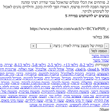
2. פותחים את הכלי ומגלים שהאוכל עבר שדרוג רציני ומהנה
הביצה הפכה להיות פרצוף, האורז הפך להיות כוכב, והילדים נהנים לאכול
קל לשימוש ולניקוי.
בביצים יש להשתמש במידה S
https://www.youtube.com/watch?v=BCYieP9J9_c
396 במלאי
כמות של מעצב צורה לאורז | ביצה
הוספה לסל
השווה מוצר
שמור מוצר
קטגוריות:
גילאי 0-2
,
גילאי 13+
,
גילאי 2-5
,
גילאי 5-8
,
גילאי 8-13
,
יצירה
,
מט
WIN
,
cloud b
,
clod b
,
אוהל
,
אוהל לגינה
,
אלכוג'ל
,
אנה ואלזה
,
ארגונית חיות 100% קנבס 3
הצעצוע
,
בקבוק
,
בקבוק לאלכוג'ל
,
בקבוק לבושם
,
בקבוקון
,
ברבי
,
גוזרים קופו
מאמי דיל
,
מובביל לתינוק
,
מובייל
,
מובייל ירח
,
מובייל לתינוק
,
מובייל לתינוקו
הצעצועים
,
מחצלת
,
מיטה
,
מיטה לבובה
,
מיטת מתכת לבובה
,
מיננה
,
מנורה 
מנורת לילה לילדות
,
מנורת לילה לילדים
,
מנורת לילה לקמפינג
,
מנורת לילה 
משטח דיסני
,
משטח החתלה
,
משטח לתינוקות
,
משטח נסיכות
,
משטח סול ע
פיקניקים
,
צב מנגן
,
צעצועי מורן
,
קליק טוי
,
קנבס
,
שטיח
,
שטיח מעוצב
,
שעון
את הקרח
,
שעון יד מיני מאוס
,
שעון יד פרוזן
,
שעון לילדים
,
שעון מיני מאוס
,
לילה
,
תאורת לילה לקמפינג
,
תינוקות
,
תינוקות זה אנחנו
Share: