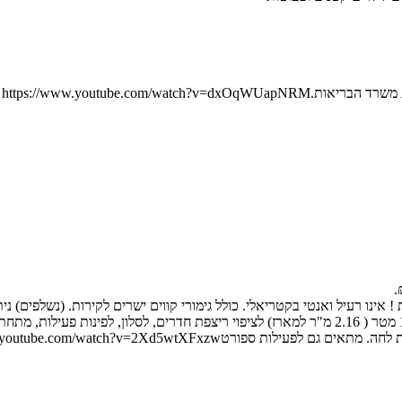
https://www.youtube.com/
ירוק, סגול וכו’… כל חלק 60X60 ס”מ. סה”כ כל החלקים 1.8 מטר על 1.20 מטר ( 2.16 מ"ר למארז) לציפו