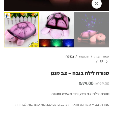
לחץ להגדלה
עמוד הבית
תינוקות
גמילה
מנורת לילה בובה – צב מנגן
המחיר
המחיר
₪
79.00
₪
199.00
המקורי
הנוכחי
היה:
הוא:
מנורת לילה צב בצע ורוד מאירה ומנגנת
₪79.00.
₪199.00.
מנורת צב – מקרינה ומאירה כוכבים עם מנגינות משתנות לבחירה