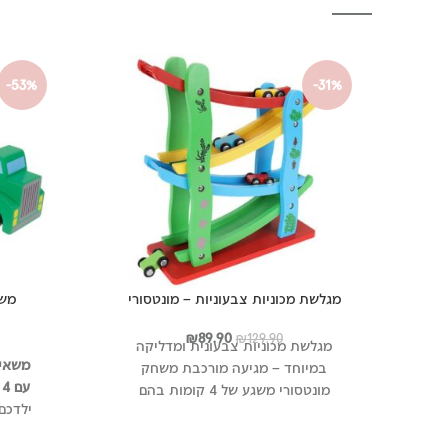
-53%
-31%
מגלשת מכוניות צבעוניות – מונטסורי
המחיר
המחיר
₪
89.90
₪
129.90
מגלשת מכוניות צבעונית ומדליקה
המקורי
הנוכחי
משאית
במיוחד – מגיעה מורכבת משחק
היה:
הוא:
עם 4 מכוניות
מונטסורי משגע של 4 קומות בהם
₪89.90.
₪129.90.
ילדכם
המכונית יורדת לבד מלמעלה למטה
מרתק
וכוללת 4 מכוניות עץ להנאה מושלמת