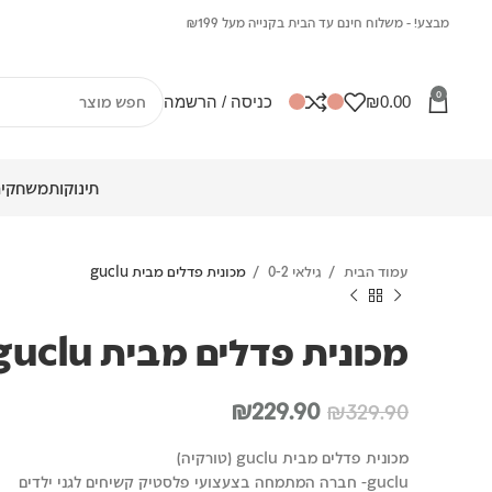
מבצע! - משלוח חינם עד הבית בקנייה מעל ₪199
0
0.00
₪
כניסה / הרשמה
תינוקות
משחקים
עמוד הבית
גילאי 0-2
מכונית פדלים מבית guclu
מכונית פדלים מבית guclu
המחיר
המחיר
₪
229.90
₪
329.90
המקורי
הנוכחי
מכונית פדלים מבית guclu (טורקיה)
היה:
הוא:
guclu- חברה המתמחה בצעצועי פלסטיק קשיחים לגני ילדים