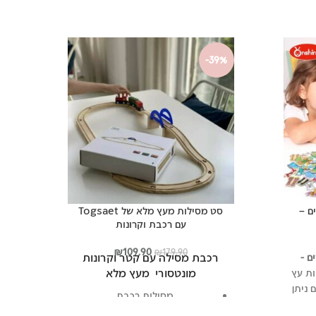
57%
-39%
ם –
סט מסילות מעץ מלא של Togsaet
ש
עם רכבת וקרונות
ר
המחיר
המחיר
₪
109.90
₪
179.90
רכבת מסילה עם קטר וקרונות
ם -
חי
המקורי
הנוכחי
מונטסורי מעץ מלא
ות עץ
היה:
הוא:
 ניתן
₪109.90.
₪179.90.
₪89
מסילות רכבת
 לפי