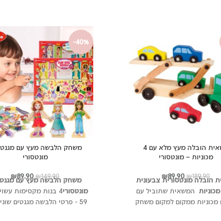
-40%
משאית הובלה מעץ מלא עם 4
משחק הלבשה מעץ עם מגנטי
מכוניות – מונטסורי
מונטסורי
המחיר
המחיר
המחיר
המחי
₪
89.90
₪
89.90
₪
149.90
₪
189.90
 הובלה מונטסורית צבעונית
משחק הלבשה מעץ עם מגנטי
המקורי
הנוכחי
המקורי
הנוכ
המשאית שתוביל עם
מונטסורי
4 בנות מקסימות עשוי
היה:
הוא:
היה:
הוא:
 מכוניות ממקום למקום משחק
59 - פרטי הלבשה מגנטים שונים
.90.
₪149.90.
₪89.90.
₪189.90.
 עשוי עץ עם רמפה לפריקת
להלביש את הבנות איך שרוצים