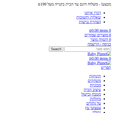
מבצע! - משלוח חינם עד הבית בקנייה מעל ₪199
דברו איתנו
שאלות ותשובות
הצהרת נגישות
₪
0.00
items
0
0
מוצרים שמורים
0
השווה מוצר
כניסה / הרשמה
Search
₪
0.00
items
0
תפריט
תינוקות
משחקים
מכוניות
עיצוב הבית
מטבח ובישול
מקלחת
על גלגלים
צעצועי עץ
גמילה