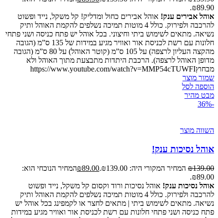
₪89.90.
אוהל אבירים ענק!
אוהל אבירים כחול ומדליק! קל משקל, נייד ופשוט
להרכבה ולפירוק. כולל 4 מוטות תמיכה נשלפים להקמת האוהל ותיק
נשיאה. מתאים לשימוש ביתי וחיצוני. בכל אוהל יש פתח כניסה ושני פתחי
חלונות עם רשת לכניסת אור ואוויר מגיע במידות של 135 ס”מ (הגובה
מהקצה העליון לרצפה) על 105 ס”מ (קוטר האוהל) על 80 ס”מ (הגובה
מדופן האוהל לרצפה). הרכבת היתדות מתבצעת מתוך האוהל ולא
מבחוץhttps://www.youtube.com/watch?v=MMP54cTUWFI
שמור מוצר
הוספה לסל
מבט מהיר
-36%
השווה מוצר
אוהל נסיכות ענק!
139.00
₪
המחיר המקורי היה: ₪139.00.
89.00
₪
המחיר הנוכחי הוא:
₪89.00.
אוהל נסיכות ענק!
אוהל נסיכות ורוד וקסום קל משקל, נייד ופשוט
להרכבה ולפירוק. כולל 4 מוטות תמיכה נשלפים להקמת האוהל ותיק
נשיאה. מתאים לשימוש ביתי | מתאים לחצר או לקמפינג בכל אוהל יש
פתח כניסה ושני פתחי חלונות עם רשת לכניסת אור ואוויר מגיע במידות