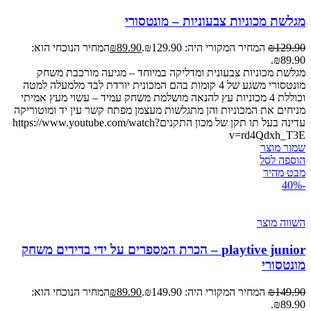
מגלשת מכוניות צבעוניות – מונטסורי
129.90
₪
המחיר המקורי היה: ₪129.90.
89.90
₪
המחיר הנוכחי הוא:
₪89.90.
מגלשת מכוניות צבעונית ומדליקה במיוחד – מגיעה מורכבת משחק
מונטסורי משגע של 4 קומות בהם המכונית יורדת לבד מלמעלה למטה
וכוללת 4 מכוניות עץ להנאה מושלמת משחק עמיד – עשוי מעץ אמיתי
מניחים את המכוניות והן מתגלשות מעצמן מפתח קשר עין יד ומוטוריקה
עדינה בעל תו תקן של מכון התקניםhttps://www.youtube.com/watch?
v=rd4Qdxh_T3E
שמור מוצר
הוספה לסל
מבט מהיר
-40%
השווה מוצר
playtive junior – הכרת המספרים על ידי בדידים משחק
מונטסורי
149.90
₪
המחיר המקורי היה: ₪149.90.
89.90
₪
המחיר הנוכחי הוא:
₪89.90.