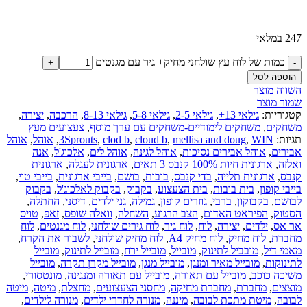
247 במלאי
כמות של לוח עץ שולחני מחיק+ גיר עם מגנטים
הוספה לסל
השווה מוצר
שמור מוצר
קטגוריות:
גילאי 13+
,
גילאי 2-5
,
גילאי 5-8
,
גילאי 8-13
,
הרכבה
,
יצירה
,
משחקים
,
משחקים לימודיים-משחקים עם ערך מוסף
,
צעצועים מעץ
תגיות:
WIN
,
mellisa and doug
,
cloud b
,
clod b
,
3Sprouts
,
אוהל
,
אוהל
אבירים
,
אוהל אבירים נסיכות
,
אוהל לגינה
,
אוהל לים
,
אלכוג'ל
,
אנה
ואלזה
,
ארגונית חיות 100% קנבס 3 תאים
,
ארגונית לעגלה
,
ארגונית
קנבס
,
ארגונית תלייה
,
בדי קנבס
,
בובות
,
בושם
,
בייבי ארגונית
,
בייבי טוי
,
בייבי קופון
,
בית בובות
,
בית הצעצוע
,
בקבוק
,
בקבוק לאלכוג'ל
,
בקבוק
לבושם
,
בקבוקון
,
ברבי
,
גוזרים קופון
,
גמילה
,
גני ילדים
,
דיסני
,
החתלה
,
הסטוק
,
הפיראט האדום
,
הצב הרגוע
,
השחלה
,
וואלה שופס
,
זאפ
,
טויס
אר אס
,
ילדים
,
יצירה
,
לוח
,
לוח גיר
,
לוח גירים שולחני
,
לוח מגנטים
,
לוח
מחברת
,
לוח מחיק
,
לוח מחיק A4
,
לוח מחיק שולחני
,
לשבור את הקרח
,
מאמי דיל
,
מובביל לתינוק
,
מובייל
,
מובייל ירח
,
מובייל לתינוק
,
מובייל
לתינוקות
,
מובייל מאיר ומנגן
,
מובייל מנגן
,
מובייל מקרן תקרה
,
מובייל
משיכה כוכב
,
מובייל עם תאורה
,
מובייל עם תאורה ומנגינה
,
מונטסורי
,
מוצצים
,
מחברת
,
מחברת מחיקה
,
מחסני הצעצועים
,
מחצלת
,
מיטה
,
מיטה
לבובה
,
מיטת מתכת לבובה
,
מיננה
,
מנורה לחדרי ילדים
,
מנורה לילדים
,