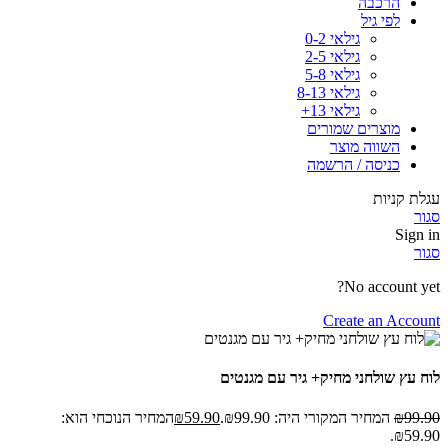
הרכבה
לפי גיל
גילאי 0-2
גילאי 2-5
גילאי 5-8
גילאי 8-13
גילאי 13+
מוצרים שמורים
השווה מוצר
כניסה / הרשמה
עגלת קניות
סגור
Sign in
סגור
No account yet?
Create an Account
לוח עץ שולחני מחיק+ גיר עם מגנטים
99.90
₪
המחיר המקורי היה: ₪99.90.
59.90
₪
המחיר הנוכחי הוא:
₪59.90.