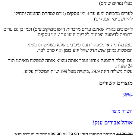
בעלי נפחים שונים)
לערים מרכזיות יגיעו עד 3 ימי עסקים (מיום למחרת ההזמנה יתחילו
להיחשב ימי העסקים)
ליישובים בארץ שאינם ערים מרכזיות (יישובים/קיבוצים) וכמו כן גם ערים
דרומית לדימונה וצפונית לקריות יגיעו עד 7 ימי עסקים.
בזמן מלחמה או מגיפה ייתכנו עיכובים שלא בשליטתנו בזמני
המשלוח,כמובן שנשתדל שהל יגיע בזמן ואף טרם לכך.
עם קבלת ההזמנה אנחנו נעבד אותה ונוציא אותה למשלוח מאיתנו תוך
24 שעות.
עלות משלוח הינה 29.9 ,בקנייה מעל 199 ש"ח המשלוח עלינו!
מוצרים קשורים
-36%
השווה מוצר
אוהל אבירים ענק!
139.90
₪
המחיר המקורי היה: ₪139.90.
89.90
₪
המחיר הנוכחי הוא: