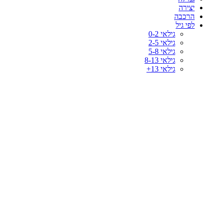
יצירה
הרכבה
לפי גיל
גילאי 0-2
גילאי 2-5
גילאי 5-8
גילאי 8-13
גילאי 13+
-40%
לחץ להגדלה