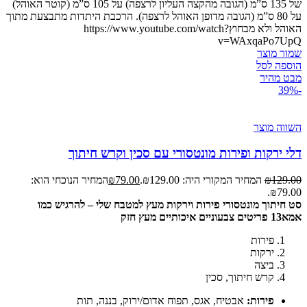
של 135 ס”מ (הגובה מהקצה העליון לרצפה) על 105 ס”מ (קוטר האוהל)
על 80 ס”מ (הגובה מדופן האוהל לרצפה). הרכבת היתדות מתבצעת מתוך
האוהל ולא מבחוץhttps://www.youtube.com/watch?
v=WAxqaPo7UpQ
שמור מוצר
הוספה לסל
מבט מהיר
-39%
השווה מוצר
דלי ירקות ופירות מונטסורי עם סכין וקרש חיתוך
129.00
₪
המחיר המקורי היה: ₪129.00.
79.00
₪
המחיר הנוכחי הוא:
₪79.00.
סט חיתוך מונטסורי פירות וירקות מעץ למטבח שלי – להרגיש כמו
אמא
13 פריטים צבעוניים איכותיים מעץ חזק
פירות
ירקות
ביצה
קרש חיתוך, סכין
פירות:
אבטיח, אגס, תפוח אדום/ירוק, בננה, תות