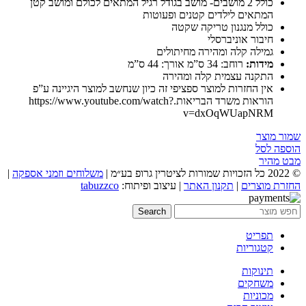
כולל 2 מושבים- מושב בגודל רגיל המתאים לכולם ומושב קטן
המתאים לילדים קטנים ופעוטות
כולל מנגנון טריקה שקטה
חיבור אוניברסלי
גמילה קלה ומהירה מחיתולים
מידות:
רוחב: 34 ס”מ אורך: 44 ס”מ
התקנה עצמית קלה ומהירה
אין החזרות למוצר ספציפי זה כיון שנחשב למוצר היגיינה ע”פ
הוראות משרד הבריאות.https://www.youtube.com/watch?
v=dxOqWUapNRM
שמור מוצר
הוספה לסל
מבט מהיר
© 2022 כל הזכויות שמורות לציטרין גרופ בע״מ |
משלוחים וזמני אספקה
|
החזרת מוצרים
|
תקנון האתר
| עיצוב ופיתוח:
tabuzzco
Search
תפריט
קטגוריות
תינוקות
משחקים
מכוניות