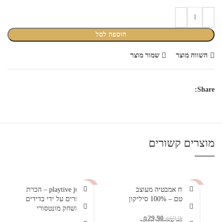
הוספה לסל
השווה מוצר
שמור מוצר
Share:
מוצרים קשורים
-57%
שטיח אמבטיה מעוצב
-40%
playtive junior – הכרת
היפופוטם – 100% סיליקון
המספרים על ידי בדידים
משחק מונטסורי
המחיר
המחיר
₪
29.90
₪
69.90
שטיח אמבטיה מעוצב