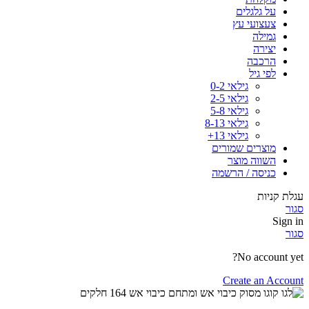
על גלגלים
צעצועי עץ
גמילה
יצירה
הרכבה
לפי גיל
גילאי 0-2
גילאי 2-5
גילאי 5-8
גילאי 8-13
גילאי 13+
מוצרים שמורים
השווה מוצר
כניסה / הרשמה
עגלת קניות
סגור
Sign in
סגור
No account yet?
Create an Account