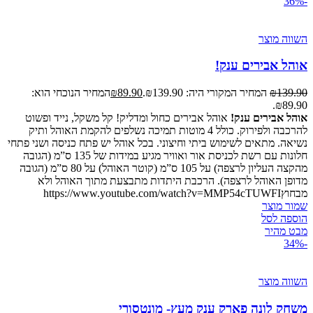
-36%
השווה מוצר
אוהל אבירים ענק!
139.90
₪
המחיר המקורי היה: ₪139.90.
89.90
₪
המחיר הנוכחי הוא:
₪89.90.
אוהל אבירים ענק!
אוהל אבירים כחול ומדליק! קל משקל, נייד ופשוט
להרכבה ולפירוק. כולל 4 מוטות תמיכה נשלפים להקמת האוהל ותיק
נשיאה. מתאים לשימוש ביתי וחיצוני. בכל אוהל יש פתח כניסה ושני פתחי
חלונות עם רשת לכניסת אור ואוויר מגיע במידות של 135 ס”מ (הגובה
מהקצה העליון לרצפה) על 105 ס”מ (קוטר האוהל) על 80 ס”מ (הגובה
מדופן האוהל לרצפה). הרכבת היתדות מתבצעת מתוך האוהל ולא
מבחוץhttps://www.youtube.com/watch?v=MMP54cTUWFI
שמור מוצר
הוספה לסל
מבט מהיר
-34%
השווה מוצר
משחק לונה פארק ענק מעץ- מונטסורי