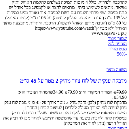
להרכבה ולפירוק. כולל 4 מוטות תמיכה נשלפים להקמת האוהל ותיק
נשיאה. מתאים לשימוש ביתי | מתאים לחצר או לקמפינג בכל אוהל יש
פתח כניסה ושני פתחי חלונות עם רשת לכניסת אור ואוויר מגיע במידות
של 135 ס”מ (הגובה מהקצה העליון לרצפה) על 105 ס”מ (קוטר האוהל)
על 80 ס”מ (הגובה מדופן האוהל לרצפה). הרכבת היתדות מתבצעת מתוך
האוהל ולא מבחוץhttps://www.youtube.com/watch?
v=WAxqaPo7UpQ
שמור מוצר
הוספה לסל
מבט מהיר
-56%
השווה מוצר
מדבקה ענקית של לוח ציור מחיק 2 מטר על 45 ס”מ
79.90
₪
המחיר המקורי היה: ₪79.90.
34.90
₪
המחיר הנוכחי הוא:
₪34.90.
מדבקת לוח מחיק (לבן) נדבק גודל 2 מטר אורך על 45 ס”מ גובה לוח ענק
ניתן לגזירה לפי הצורך מעולה לילדים | לעיצוב הבית | החדר |
המשרד
הוראות שימוש:
יש לנקות את המשטח שעליו רוצים להדביק
במטלית לחה ולחכות כשעה עד שהמשטח יתייבש לאחר מכן להדביק את
הגודל הרצוי (ניתן לגזור את המדבקה).
שמור מוצר