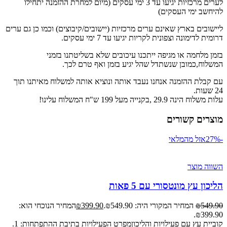
לערים מרכזיות יגיעו עד 3 ימי עסקים (מיום למחרת ההזמנה יתחילו
להיחשב ימי העסקים)
ליישובים בארץ שאינם ערים מרכזיות (יישובים/קיבוצים) וכמו כן גם ערים
דרומית לדימונה וצפונית לקריות יגיעו עד 7 ימי עסקים.
בזמן מלחמה או מגיפה ייתכנו עיכובים שלא בשליטתנו בזמני
המשלוח,כמובן שנשתדל שהל יגיע בזמן ואף טרם לכך.
עם קבלת ההזמנה אנחנו נעבד אותה ונוציא אותה למשלוח מאיתנו תוך
24 שעות.
עלות משלוח הינה 29.9 ,בקנייה מעל 199 ש"ח המשלוח עלינו!
מוצרים קשורים
-27%
אזל מהמלאי
השווה מוצר
הליכון עץ מונטסורי עם 5 פאות
549.90
₪
המחיר המקורי היה: ₪549.90.
399.90
₪
המחיר הנוכחי הוא:
₪399.90.
קוביית עץ עם פעילויות והליכוןמפרט הפעילויות בתיבת ההתפתחות: 1.