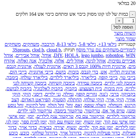
20 במלאי
כמות של לגו קוגו מסוק כיבוי אש ומתחם כיבוי אש 164 חלקים
הוספה לסל
השווה מוצר
שמור מוצר
קטגוריות:
גילאי 13+
,
גילאי 5-8
,
גילאי 8-13
,
הרכבה
,
משחקים
,
משחקים
לימודיים-משחקים עם ערך מוסף
תגיות:
,
cloud b
,
clod b
,
3Sprouts
WIN
,
robotdog
,
lego jumbo
,
HOLA
,
DIY
,
אוהל
,
אוהל אבירים
,
אוהל
אבירים נסיכות
,
אוהל לגינה
,
אוהל לים
,
אלזה
,
אלכוג'ל
,
אנה ואלזה
,
אקדח
מים
,
ארגונית חיות 100% קנבס 3 תאים
,
ארגונית לעגלה
,
ארגונית קנבס
,
ארגונית תלייה
,
אש
,
בדי קנבס
,
בובות
,
בושם
,
בייבי ארגונית
,
בייבי הום
,
בייבי טוי
,
בייבי קופון
,
ביליארד
,
ביליארד לילדים
,
ביליארד שולחן
,
בימבה
,
בימבה לגני ילדים
,
בימבה עמידה
,
בימבה קשיחה
,
בימבה קשיחה לגני
ילדים
,
בית בובות
,
בית הצעצוע
,
בקבוק
,
בקבוק לאלכוג'ל
,
בקבוק לבושם
,
בקבוקון
,
ברבי
,
ג'נגה
,
גוזרים קופון
,
גמילה
,
גני ילדים
,
דיסני
,
הוקי
,
הוקי
אוויר
,
הוקי אויר
,
הוקי שולחן
,
החתלה
,
הסטוק
,
הפיראט האדום
,
הצב
הרגוע
,
השחלה
,
וואלה שופס
,
זאפ
,
זחל
,
זחל הולה
,
זחל לתינוק
,
זחל נוסע
ומנגן
,
טויס אר אס
,
טרקטור
,
טרקטור בימבה
,
טרקטור לגני ילדים
,
טרקטור לילדים
,
טרקטור עם כף
,
טרקטור ענק לילדים
,
יומן
,
יומן אישי
,
יומן אישי עם קוד
,
יומן ינשוף
,
יומן ינשוף עם קוד
,
יומן לבית ספר
,
יומן לגן
,
יומן לילדים
,
יומן עם קוד
,
ילדים
,
ינשוף
,
יצירה
,
כבאית
,
כדור אויר
,
כדור
פעילות
,
כדור פעילות לתינוק
,
כדורגל אויר
,
כדורגל שולחני
,
כובע
,
כובע