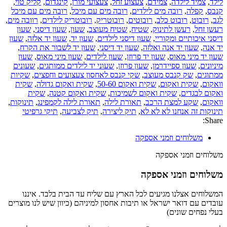
לילד
,
צמיד לילדה
,
צמידם
,
צעצוע זחל
,
צעצועי מורן
,
קינגדום
,
קליק טוי
,
קנבס
,
קפלה
,
רובה מים לילדים
,
רובה מים עם מיכל
,
רובה מים עם מיכל
לגב
,
רובוט
,
רובוט כלב
,
רובוטים
,
רובוטריק
,
רובוטריק לילדים
,
רוובה מים
,
רעשן זחל
,
רעשן לתינוק
,
שטיח
,
שטיח מעוצב
,
שעון
,
שעון דיסני
,
שעון
דיסני איכותיים ומקוריי
,
שעון דיסני לילדים
,
שעון יד
,
שעון יד אלזה
,
שעון
יד אנה
,
שעון יד אנה ואלזה
,
שעון יד דיסני
,
שעון יד לשבור את הקרח
,
שעון יד מיני מאוס
,
שעון יד פרוזן
,
שעון לילדים
,
שעון מיני מאוס
,
שעון
מיניונים
,
שעון ספיידרמן
,
שעון פרוזן
,
שעוני יד לילדים ממותגים
,
שעונים
ממתוגים
,
שק קנבס מעוצב
,
שקי קנבס לאחסון צעצועים וחפצים
,
שקיות
וואקום
,
שקית ואקום
,
שקית ואקום 50-60
,
שקית ואקום גדולה
,
שקית
ואקום לבגדים
,
שקית ואקום לשמיכות
,
שקית ואקום קטנה
,
שקית
וואקום
,
שקע למצת הרכב
,
תאורת לילה
,
תאורת לילה לקמפינג
,
תינוקות
,
תינוקות זה אנחנו לא לא לא
,
תיק ליצירה
,
תיק לצביעה
,
תיקי גרפיטי
Share:
משלוחים וזמני אספקה
משלוחים וזמני אספקה
משלוחים וזמני אספקה
המשלוחים אצלנו מגיעים לכל הארץ עם שליח עד הבית בלבד. איננו
עובדים עם דואר ישראל או תיבות אחסון למיניהם (כיוון שיש לנו מוצרים
בעלי נפחים שונים)