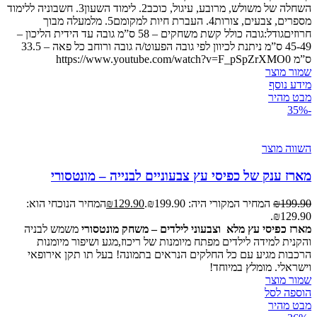
השחלה של משולש, מרובע, עיגול, כוכב2. לימוד השעון3. חשבוניה ללימוד
מספרים, צבעים, צורות4. העברת חיות למקומם5. מלמעלה מבוך
חרוזיםגודל:גובה כולל קשת משחקים – 58 ס”מ גובה עד הידית הליכון –
45-49 ס”מ ניתנת לכיוון לפי גובה הפעוט/ה גובה ורוחב כל פאה – 33.5
ס”מ https://www.youtube.com/watch?v=F_pSpZrXMO0
שמור מוצר
מידע נוסף
מבט מהיר
-35%
השווה מוצר
מארז ענק של כפיסי עץ צבעוניים לבנייה – מונטסורי
199.90
₪
המחיר המקורי היה: ₪199.90.
129.90
₪
המחיר הנוכחי הוא:
₪129.90.
מארז כפיסי עץ מלא וצבעוני לילדים
– משחק מונטסורי
משמש לבניה
והקנית למידה לילדים מפתח מיומנות של ריכוז,מגע ושיפור מיומנות
הרכבות מגיע עם כל החלקים הנראים בתמונה! בעל תו תקן אירופאי
וישראלי. מומלץ במיוחד!
שמור מוצר
הוספה לסל
מבט מהיר