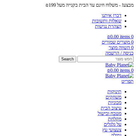
מבצע! - משלוח חינם עד הבית בקנייה מעל ₪199
דברו איתנו
שאלות ותשובות
הצהרת נגישות
₪
0.00
items
0
0
מוצרים שמורים
0
השווה מוצר
כניסה / הרשמה
Search
₪
0.00
items
0
תפריט
תינוקות
משחקים
מכוניות
עיצוב הבית
מטבח ובישול
מקלחת
על גלגלים
צעצועי עץ
גמילה