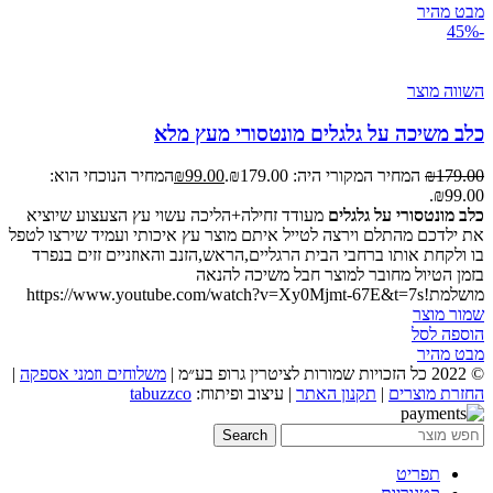
מבט מהיר
-45%
השווה מוצר
כלב משיכה על גלגלים מונטסורי מעץ מלא
179.00
₪
המחיר המקורי היה: ₪179.00.
99.00
₪
המחיר הנוכחי הוא:
₪99.00.
כלב מונטסורי על גלגלים
מעודד זחילה+הליכה עשוי עץ הצעצוע שיוציא
את ילדכם מהתלם וירצה לטייל איתם מוצר עץ איכותי ועמיד שירצו לטפל
בו ולקחת אותו ברחבי הבית הרגליים,הראש,הזנב והאוזניים זזים בנפרד
בזמן הטיול מחובר למוצר חבל משיכה להנאה
מושלמת!https://www.youtube.com/watch?v=Xy0Mjmt-67E&t=7s
שמור מוצר
הוספה לסל
מבט מהיר
© 2022 כל הזכויות שמורות לציטרין גרופ בע״מ |
משלוחים וזמני אספקה
|
החזרת מוצרים
|
תקנון האתר
| עיצוב ופיתוח:
tabuzzco
Search
תפריט