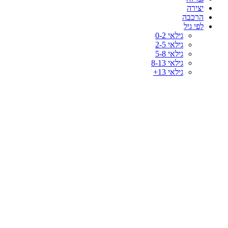
יצירה
הרכבה
לפי גיל
גילאי 0-2
גילאי 2-5
גילאי 5-8
גילאי 8-13
גילאי 13+
-42%
לחץ להגדלה