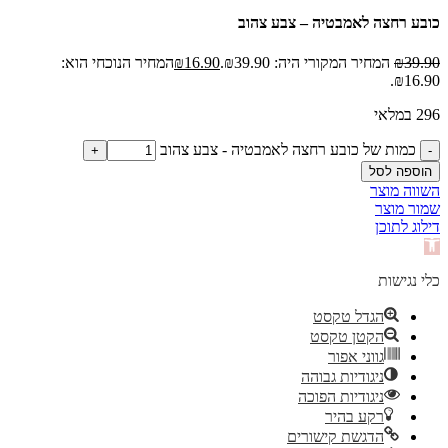
כובע רחצה לאמבטיה – צבע צהוב
39.90
₪
המחיר המקורי היה: ₪39.90.
16.90
₪
המחיר הנוכחי הוא:
₪16.90.
296 במלאי
כמות של כובע רחצה לאמבטיה - צבע צהוב
הוספה לסל
השווה מוצר
שמור מוצר
דילוג לתוכן
פתח
סרגל
נגישות
כלי נגישות
הגדל טקסט
הקטן טקסט
גווני אפור
ניגודיות גבוהה
ניגודיות הפוכה
רקע בהיר
הדגשת קישורים