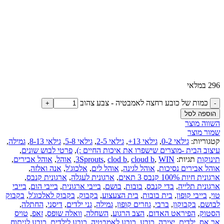
296 במלאי
כמות של כובע רחצה לאמבטיה - צבע צהוב
הוספה לסל
השווה מוצר
שמור מוצר
קטגוריות:
גילאי 0-2
,
גילאי 13+
,
גילאי 2-5
,
גילאי 5-8
,
גילאי 8-13
,
גמילה
,
עיצוב הבית -מוצרים שישפרו את איכות החיים :)
,
פרטי לבוש שונים
,
תינוקות
תגיות:
WIN
,
cloud b
,
clod b
,
3Sprouts
,
אוהל
,
אוהל אבירים
,
אוהל אבירים נסיכות
,
אוהל לגינה
,
אוהל לים
,
אלכוג'ל
,
אנה ואלזה
,
ארגונית חיות 100% קנבס 3 תאים
,
ארגונית לעגלה
,
ארגונית קנבס
,
ארגונית תלייה
,
בדי קנבס
,
בובות
,
בושם
,
בייבי ארגונית
,
בייבי הום
,
בייבי
טוי
,
בייבי קופון
,
בית בובות
,
בית הצעצוע
,
בקבוק
,
בקבוק לאלכוג'ל
,
בקבוק
לבושם
,
בקבוקון
,
ברבי
,
גוזרים קופון
,
גמילה
,
גני ילדים
,
דיסני
,
החתלה
,
הסטוק
,
הפיראט האדום
,
הצב הרגוע
,
השחלה
,
וואלה שופס
,
זאפ
,
טויס
אר אס
,
ילדים
,
יצירה
,
כובע
,
כובע לאמבטיה
,
כובע לילדים
,
כובע לניתוח