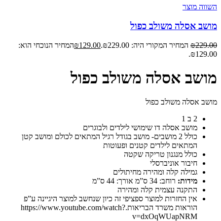
השווה מוצר
מושב אסלה משולב כפול
229.00
₪
המחיר המקורי היה: ₪229.00.
129.00
₪
המחיר הנוכחי הוא:
₪129.00.
מושב אסלה משולב כפול
מושב אסלה משולב כפול
2 ב 1
מושב אסלה דו שימושי לילדים ולבוגרים
כולל 2 מושבים- מושב בגודל רגיל המתאים לכולם ומושב קטן
המתאים לילדים קטנים ופעוטות
כולל מנגנון טריקה שקטה
חיבור אוניברסלי
גמילה קלה ומהירה מחיתולים
מידות:
רוחב: 34 ס”מ אורך: 44 ס”מ
התקנה עצמית קלה ומהירה
אין החזרות למוצר ספציפי זה כיון שנחשב למוצר היגיינה ע”פ
הוראות משרד הבריאות.https://www.youtube.com/watch?
v=dxOqWUapNRM