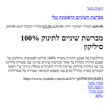
השווה מוצר
מברשת השיניים הראשונה שלי
29.90
₪
המחיר המקורי היה: ₪29.90.
9.90
₪
המחיר הנוכחי הוא: ₪9.90.
מברשת שיניים לתינוק 100%
סיליקון
מתלבשת על אצבע ההורה עשויה 100% סילקון לפעוטות. מתלבש על
אצבע ההורה בקלות צד אחד מברשת שיניים עדינה עם שערות סיליקון
צד שני נקודות סיליקון עדינות לגירוי החניכיים מומלץ ביותר ע”י רופאי
השיניים בארץ ובחו”ל מגיע עם קופסא לנשיאה ושמירה על סטריליות
https://www.youtube.com/watch?v=g6PMQHQ848Q
שמור מוצר
הוספה לסל
מבט מהיר
-44%