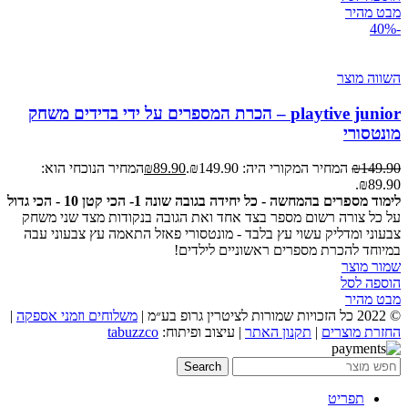
מבט מהיר
-40%
השווה מוצר
playtive junior – הכרת המספרים על ידי בדידים משחק
מונטסורי
149.90
₪
המחיר המקורי היה: ₪149.90.
89.90
₪
המחיר הנוכחי הוא:
₪89.90.
לימוד מספרים בהמחשה - כל יחידה בגובה שונה 1- הכי קטן 10 - הכי גדול
על כל צורה רשום מספר בצד אחד ואת הגובה בנקודות מצד שני משחק
צבעוני ומדליק עשוי עץ בלבד - מונטסורי פאזל התאמה עץ צבעוני עבה
במיוחד להכרת מספרים ראשוניים לילדים!
שמור מוצר
הוספה לסל
מבט מהיר
© 2022 כל הזכויות שמורות לציטרין גרופ בע״מ |
משלוחים וזמני אספקה
|
החזרת מוצרים
|
תקנון האתר
| עיצוב ופיתוח:
tabuzzco
Search
תפריט