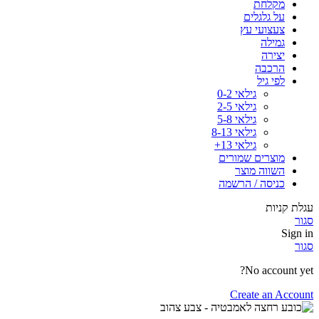
מקלחת
על גלגלים
צעצועי עץ
גמילה
יצירה
הרכבה
לפי גיל
גילאי 0-2
גילאי 2-5
גילאי 5-8
גילאי 8-13
גילאי 13+
מוצרים שמורים
השווה מוצר
כניסה / הרשמה
עגלת קניות
סגור
Sign in
סגור
No account yet?
Create an Account