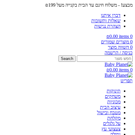
מבצע! - משלוח חינם עד הבית בקנייה מעל ₪199
דברו איתנו
שאלות ותשובות
הצהרת נגישות
₪
0.00
items
0
0
מוצרים שמורים
0
השווה מוצר
כניסה / הרשמה
Search
₪
0.00
items
0
תפריט
תינוקות
משחקים
מכוניות
עיצוב הבית
מטבח ובישול
מקלחת
על גלגלים
צעצועי עץ
גמילה