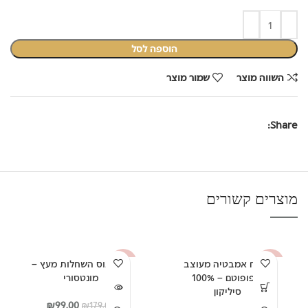
הוספה לסל
השווה מוצר
שמור מוצר
Share:
מוצרים קשורים
שטיח אמבטיה מעוצב
אוטובוס השחלות מעץ –
-45%
-57%
היפופוטם – 100%
מונטסורי
אזל מה
סיליקון
מלאי
המחיר
המחיר
₪
99.00
₪
179.00