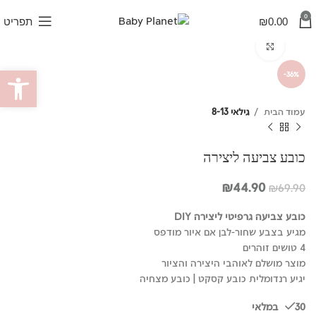
0
0.00
₪
תפריט
לחץ להגדלה
פתח סרגל
-36%
עמוד הבית
גילאי 8-13
כובע צביעה ליצירה
המחיר
המחיר
₪
44.90
₪
69.90
המקורי
הנוכחי
היה:
הוא:
כובע צביעה גרפיטי ליצירה DIY
₪44.90.
₪69.90.
מגיע בצבע שחור-לבן אם איור מודפס
4 טושים זוהרים
מוצר מושלם לאוהבי היצירה והציור
יגיע רנדומלית כובע קסקט | כובע מצחיה
30 במלאי