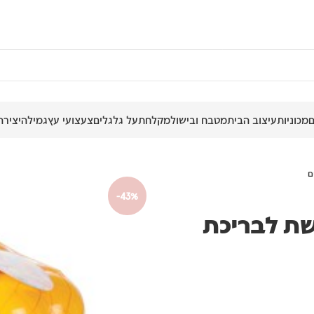
מכוניות
עיצוב הבית
מטבח ובישול
מקלחת
על גלגלים
צעצועי עץ
גמילה
יצירה
ם
-43%
שת לבריכת