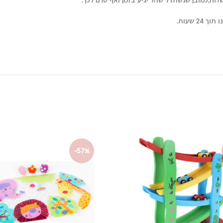
 שעות.
-57%