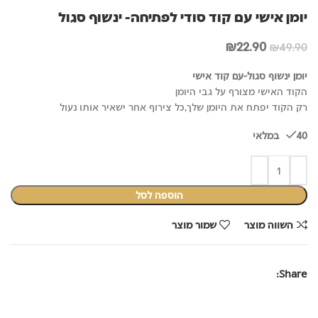
יומן אישי עם קוד סודי לפתיחה- ינשוף סגול
המחיר
המחיר
₪
22.90
₪
49.90
המקורי
הנוכחי
היה:
הוא:
יומן ינשוף סגול-עם קוד אישי
₪22.90.
₪49.90.
הקוד האישי מצורף על גבי היומן
רק הקוד יפתח את היומן שלך,כל צירוף אחר ישאיר אותו נעול
40 במלאי
הוספה לסל
השווה מוצר
שמור מוצר
Share: