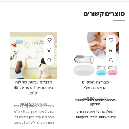
מוצרים קשורים
-56%
-67%
מברשת השיניים
מדבקה ענקית של לוח
הראשונה שלי
ציור מחיק 2 מטר על 45
ס”מ
המחיר
המחיר
₪
9.90
₪
29.90
מברשת שיניים לתינוק 100%
המקורי
הנוכחי
המחיר
המחיר
₪
34.90
סיליקון
79.90
₪
מדבקת לוח מחיק (לבן) נדבק
היה:
הוא:
המקורי
הנוכחי
מתלבשת על אצבע ההורה
גודל 2 מטר אורך על 45 ס”מ
₪29.90.
₪9.90.
היה:
הוא:
עשויה 100% סילקון לפעוטות.
גובה לוח ענק ניתן לגזירה לפי
₪34.90.
₪79.90.
מתלבש על אצבע ההורה
הצורך מעולה לילדים | לעיצוב
בקלות צד אחד מברשת
הבית | החדר | המשרד
הוראות