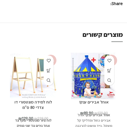
Share:
מוצרים קשורים
-44%
-36%
אוהל אבירים ענק!
לוח למידה מונטסורי דו
צדדי 80 ס"מ
המחיר
המחיר
₪
89.90
₪
139.90
אוהל אבירים ענק!
אוהל
המקורי
הנוכחי
המחיר
המחיר
₪
129.00
₪
229.00
אבירים כחול ומדליק! קל
לוח ציור מונטסורי מעץ צד
היה:
הוא:
המקורי
הנוכחי
משקל, נייד ופשוט להרכבה
אחד גירים צד שני מחיק