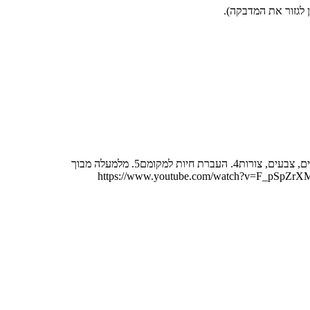
לגזור את המדבקה).
קוביית עץ עם פעילויות והליכוןמפרט הפעילויות בתיבת ההתפתחות: 1. השחלה של משולש, מרובע, עיגול, כוכב2. לימוד השעון3. חשבוניה ללימוד מספרים, צבעים, צורות4. העברת חיות למקומם5. מלמעלה מבוך