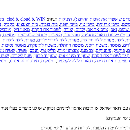
רים שישפרו את איכות החיים :)
,
תינוקות
תגיות:
WIN
,
cloud b
,
clod b
,
uts
ושם
,
בייבי ארגונית
,
בייבי טוי
,
בייבי קופון
,
בית בובות
,
בית הצעצוע
,
בקבוק
,
ב
 שופס
,
זאפ
,
טויס אר אס
,
ילדים
,
יצירה
,
לשבור את הקרח
,
מאמי דיל
,
מובביל 
ה
,
מובייל עם תאורה ומנגינה
,
מונטסורי
,
מוצצים
,
מחסני הצעצועים
,
מחצלת
,
מ
רת לילה
,
מנורת לילה חד קרן
,
מנורת לילה לחדרי ילדים
,
מנורת לילה לילדות
,
מ
דים
,
משטח
,
משטח דיסני
,
משטח החתלה
,
משטח לתינוקות
,
משטח נסיכות
,
ם
,
פיקניק
,
פיקניקים
,
צב מנגן
,
צעצועי מורן
,
קליק טוי
,
קנבס
,
שטיח
,
שטיח מע
ן יד לשבור את הקרח
,
שעון יד מיני מאוס
,
שעון יד פרוזן
,
שעון לילדים
,
שעון 
חפצים
,
תאורת לילה
,
תאורת לילה לקמפינג
,
תינוקות
,
תינוקות זה אנחנו
,
תינו
ם דואר ישראל או תיבות אחסון למיניהם (כיוון שיש לנו מוצרים בעלי נפחים
ונה וצפונית לקריות יגיעו עד 7 ימי עסקים.