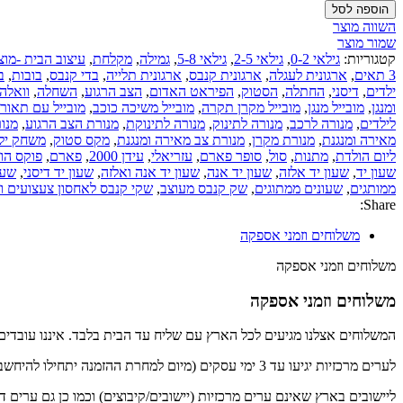
הוספה לסל
השווה מוצר
שמור מוצר
קטגוריות:
גילאי 0-2
,
גילאי 2-5
,
גילאי 5-8
,
גמילה
,
מקלחת
,
עיצוב הבית -מוצ
3 תאים
,
ארגונית לעגלה
,
ארגונית קנבס
,
ארגונית תלייה
,
בדי קנבס
,
בובות
,
ב
ילדים
,
דיסני
,
החתלה
,
הסטוק
,
הפיראט האדום
,
הצב הרגוע
,
השחלה
,
וואלה
ומנגן
,
מובייל מנגן
,
מובייל מקרן תקרה
,
מובייל משיכה כוכב
,
מובייל עם תאור
לילדים
,
מנורה לרכב
,
מנורה לתינוק
,
מנורה לתינוקת
,
מנורת הצב הרגוע
,
מנו
מאירה ומנגנת
,
מנורת מקרן
,
מנורת צב מאירה ומנגנת
,
מקס סטוק
,
משחק יל
ליום הולדת
,
מתנות
,
סול
,
סופר פארם
,
עזריאלי
,
עידן 2000
,
פארם
,
פוקס הו
שעון יד
,
שעון יד אלזה
,
שעון יד אנה
,
שעון יד אנה ואלזה
,
שעון יד דיסני
,
שעו
ממותגים
,
שעונים ממתוגים
,
שק קנבס מעוצב
,
שקי קנבס לאחסון צעצועים ו
Share:
משלוחים וזמני אספקה
משלוחים וזמני אספקה
משלוחים וזמני אספקה
המשלוחים אצלנו מגיעים לכל הארץ עם שליח עד הבית בלבד. איננו עובדים ע
לערים מרכזיות יגיעו עד 3 ימי עסקים (מיום למחרת ההזמנה יתחילו להיחשב ימי העסקים)
ליישובים בארץ שאינם ערים מרכזיות (יישובים/קיבוצים) וכמו כן גם ערים דרומית לדימ