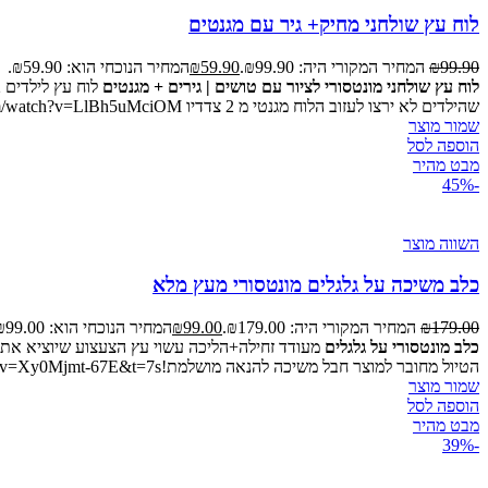
לוח עץ שולחני מחיק+ גיר עם מגנטים
99.90
₪
המחיר המקורי היה: ₪99.90.
59.90
₪
המחיר הנוכחי הוא: ₪59.90.
לוח עץ שולחני מונטסורי לציור עם טושים | גירים + מגנטים
שהילדים לא ירצו לעזוב הלוח מגנטי מ 2 צדדיו https://www.youtube.com/watch?v=LlBh5uMciOM
שמור מוצר
הוספה לסל
מבט מהיר
-45%
השווה מוצר
כלב משיכה על גלגלים מונטסורי מעץ מלא
179.00
₪
המחיר המקורי היה: ₪179.00.
99.00
₪
המחיר הנוכחי הוא: ₪99.00.
כלב מונטסורי על גלגלים
מעודד זחילה+הליכה עשוי עץ הצעצוע שיוציא את יל
הטיול מחובר למוצר חבל משיכה להנאה מושלמת!https://www.youtube.com/watch?v=Xy0Mjmt-67E&t=7s
שמור מוצר
הוספה לסל
מבט מהיר
-39%