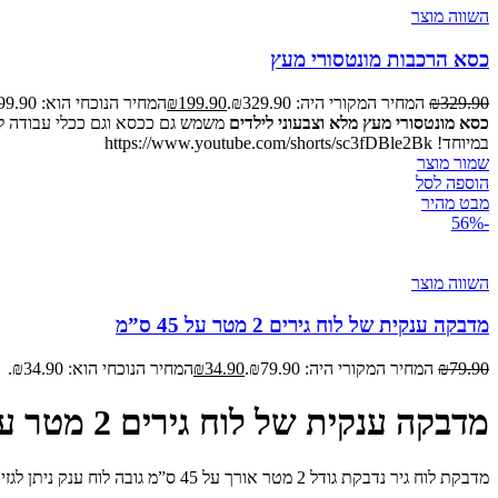
השווה מוצר
כסא הרכבות מונטסורי מעץ
329.90
₪
המחיר המקורי היה: ₪329.90.
199.90
₪
המחיר הנוכחי הוא: ₪199.90.
כסא מונטסורי מעץ מלא וצבעוני לילדים
משמש גם ככסא וגם ככלי עבודה ליל
במיוחד! https://www.youtube.com/shorts/sc3fDBle2Bk
שמור מוצר
הוספה לסל
מבט מהיר
-56%
השווה מוצר
מדבקה ענקית של לוח גירים 2 מטר על 45 ס”מ
79.90
₪
המחיר המקורי היה: ₪79.90.
34.90
₪
המחיר הנוכחי הוא: ₪34.90.
מדבקה ענקית של לוח גירים 2 מטר על 45 ס”מ
מדבקת לוח גיר נדבקת גודל 2 מטר אורך על 45 ס”מ גובה לוח ענק ניתן לגזירה לפי הצורך מעולה לילדים | לעיצוב הבית | החדר | המשרד