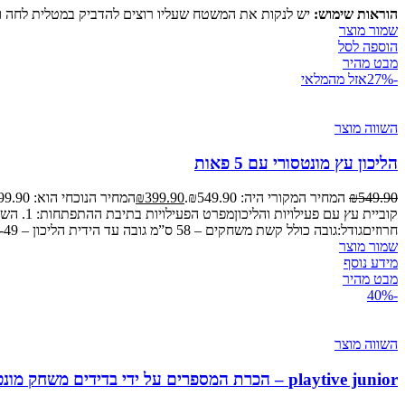
הוראות שימוש:
יש לנקות את המשטח שעליו רוצים להדביק במטלית לחה ול
שמור מוצר
הוספה לסל
מבט מהיר
-27%
אזל מהמלאי
השווה מוצר
הליכון עץ מונטסורי עם 5 פאות
549.90
₪
המחיר המקורי היה: ₪549.90.
399.90
₪
המחיר הנוכחי הוא: ₪399.90.
חרוזיםגודל:גובה כולל קשת משחקים – 58 ס”מ גובה עד הידית הליכון – 45-49 ס”מ ניתנת לכיוון לפי גובה הפעוט/ה גובה ורוחב כל פאה – 33.5 ס”מ https://www.youtube.com/watch?v=F_pSpZrXMO0
שמור מוצר
מידע נוסף
מבט מהיר
-40%
השווה מוצר
playtive junior – הכרת המספרים על ידי בדידים משחק מונטסורי