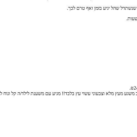
 שנשתדל שהל יגיע בזמן ואף טרם לכך.
וב משגע מעץ מלא וצבעוני עשוי עץ בלבד!! מגיע עם משענת לילד/ה קל ונוח