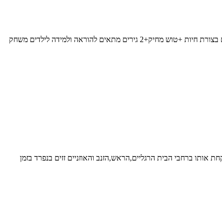
לוח עץ לילדים 2 צדדים: צד אחד-לוח לבן ומגנטי צד שני- גיר גודל דף A4 כולל: מארז מגנטים בצורת חיות +טוש מחיק+2 גירים מתאים להוראה ולמידה לילדים משחק
 אותו ברחבי הבית הרגליים,הראש,הזנב והאוזניים זזים בנפרד בזמן