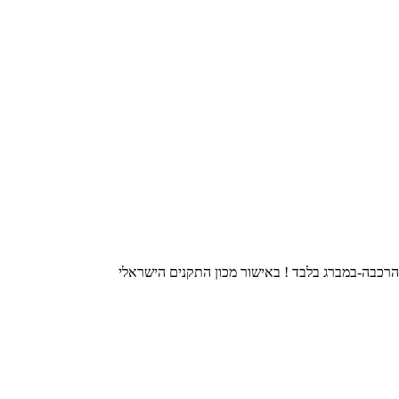
 להרכבה-במברג בלבד ! באישור מכון התקנים הישראלי