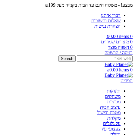
מבצע! - משלוח חינם עד הבית בקנייה מעל ₪199
דברו איתנו
שאלות ותשובות
הצהרת נגישות
₪
0.00
items
0
0
מוצרים שמורים
0
השווה מוצר
כניסה / הרשמה
Search
₪
0.00
items
0
תפריט
תינוקות
משחקים
מכוניות
עיצוב הבית
מטבח ובישול
מקלחת
על גלגלים
צעצועי עץ
גמילה