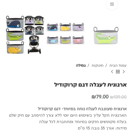
לחץ להגדלה
עמוד הבית
תינוקות
גמילה
ארגונית לעגלה דגם קרוקודיל
המחיר
המחיר
₪
79.00
₪
139.00
המקורי
הנוכחי
היה:
הוא:
ארגונית מעוצבת לעגלה נוחה במיוחד- דגם קרוקודיל
₪79.00.
₪139.00.
הארגונית תקל עליך בשימוש היום יומי ללא צורך להיסחב עם תיק שלם
בעלת סקוטשים חזקים במיוחד ומתחברת לכל עגלה
מידות: אורך 35 גובה 15 ס"מ