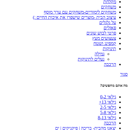
מקלחת
משחקים
משחקים לימודיים-משחקים עם ערך מוסף
עיצוב הבית -מוצרים שישפרו את איכות החיים :)
על גלגלים
פאזלים
פרטי לבוש שונים
צעצועים מעץ
קמפינג ושטח
תינוקות
גמילה
נעלים לתינוקות
הרכבה
סגור
מה אתם מחפשים?
גילאי 0-2
גילאי 13+
גילאי 2-5
גילאי 5-8
גילאי 8-13
הרכבה
יצאנו מהבית- בריכה | פיקניקים | ים