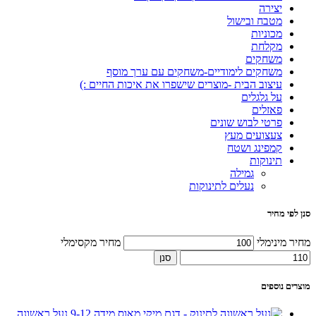
יצירה
מטבח ובישול
מכוניות
מקלחת
משחקים
משחקים לימודיים-משחקים עם ערך מוסף
עיצוב הבית -מוצרים שישפרו את איכות החיים :)
על גלגלים
פאזלים
פרטי לבוש שונים
צעצועים מעץ
קמפינג ושטח
תינוקות
גמילה
נעלים לתינוקות
סנן לפי מחיר
מחיר מינימלי
מחיר מקסימלי
סנן
מוצרים נוספים
נעל ראשונה