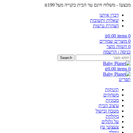
מבצע! - משלוח חינם עד הבית בקנייה מעל ₪199
דברו איתנו
שאלות ותשובות
הצהרת נגישות
₪
0.00
items
0
0
מוצרים שמורים
0
השווה מוצר
כניסה / הרשמה
Search
₪
0.00
items
0
תפריט
תינוקות
משחקים
מכוניות
עיצוב הבית
מטבח ובישול
מקלחת
על גלגלים
צעצועי עץ
גמילה