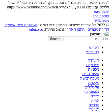
לבניה חופשית, בניינים מגדלים ועוד... תקן למוצר זה הינו מגיל 6 ומכיל
חלקים קטנים!https://www.youtube.com/watch?v=ZxbjSQeOJAk
שמור מוצר
הוספה לסל
מבט מהיר
© 2022 כל הזכויות שמורות לציטרין גרופ בע״מ |
משלוחים וזמני אספקה
|
החזרת מוצרים
|
תקנון האתר
| עיצוב ופיתוח:
tabuzzco
Search
תפריט
קטגוריות
תינוקות
משחקים
מכוניות
עיצוב הבית
מטבח ובישול
מקלחת
על גלגלים
צעצועי עץ
גמילה
יצירה
הרכבה
לפי גיל