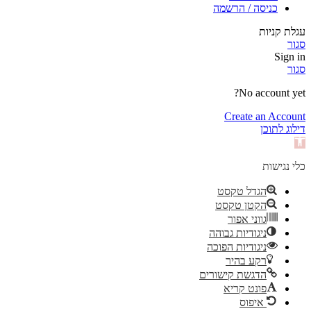
כניסה / הרשמה
עגלת קניות
סגור
Sign in
סגור
No account yet?
Create an Account
דילוג לתוכן
פתח
סרגל
נגישות
כלי נגישות
הגדל טקסט
הקטן טקסט
גווני אפור
ניגודיות גבוהה
ניגודיות הפוכה
רקע בהיר
הדגשת קישורים
פונט קריא
איפוס