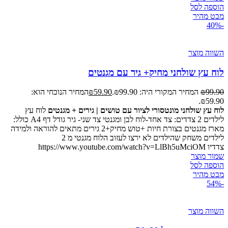
הוספה לסל
מבט מהיר
-40%
השווה מוצר
לוח עץ שולחני מחיק+ גיר עם מגנטים
99.90
₪
המחיר המקורי היה: ₪99.90.
59.90
₪
המחיר הנוכחי הוא:
₪59.90.
לוח עץ שולחני מונטסורי לציור עם טושים | גירים + מגנטים
לוח עץ
לילדים 2 צדדים: צד אחד-לוח לבן ומגנטי צד שני- גיר גודל דף A4 כולל:
מארז מגנטים בצורת חיות +טוש מחיק+2 גירים מתאים להוראה ולמידה
לילדים משחק שהילדים לא ירצו לעזוב הלוח מגנטי מ 2
צדדיו https://www.youtube.com/watch?v=LlBh5uMciOM
שמור מוצר
הוספה לסל
מבט מהיר
-54%
השווה מוצר