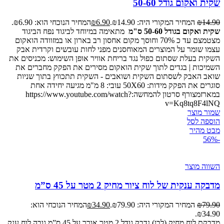
שקית ואקום גודל 50-60
14.90
₪
המחיר המקורי היה: ₪14.90.
6.90
₪
המחיר הנוכחי הוא: ₪6.90.
שקית ואקום בגודל 50-60 ס"מ
מתאימה במיוחד לביגוד נפח הביגוד
מצטמצם עד כ 70% וחוסך מקום אחסון רב בארון או במזוודה הואקום
עצמו שומר על המוצרים המאוחסנים מפני לחות עובשים וקרדית אבק
השקית בעלת שסתום כפול נגד בריחת אוויר אופן השימוש: מכניסים את
השמיכות | בגדים לתוך שקית הואקום מסירים את הפקק מחברים את
שואב האבק לשסתום השקית ושואבים - השקית תתכווץ בתוך שניות
סוגרים את הפקק מידות: 50X60 עובי: 8 מ"מ מגיעה יחידה אחת
במארזמצורף סרטון להמחשה:https://www.youtube.com/watch?
v=Kq8tq8F4lNQ
שמור מוצר
הוספה לסל
מבט מהיר
-56%
השווה מוצר
מדבקה ענקית של לוח ציור מחיק 2 מטר על 45 ס”מ
79.90
₪
המחיר המקורי היה: ₪79.90.
34.90
₪
המחיר הנוכחי הוא:
₪34.90.
מדבקת לוח מחיק (לבן) נדבק גודל 2 מטר אורך על 45 ס”מ גובה לוח ענק