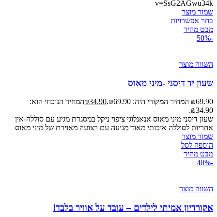
v=SsG2AGwu34k
שמור מוצר
בחר אפשרויות
מבט מהיר
-50%
השווה מוצר
שעון יד דיסני -מיני מאוס
69.90
₪
המחיר המקורי היה: ₪69.90.
34.90
₪
המחיר הנוכחי הוא:
₪34.90.
שעון דיסני מיני מאוס אנאנלוגי ציפוי ניקל במסגרת מגיע עם סוללה-אין
אחריות לסוללה איכותי מאוד מגיעה עם רצועה מאוירת של מיני מאוס
שמור מוצר
הוספה לסל
מבט מהיר
-40%
השווה מוצר
אקורדיון אמיתי לילדים – עובד על אוויר בלבד!