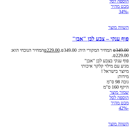
הוספה לסל
מבט מהיר
-34%
השווה מוצר
פוף ענקי – צבע לבן "אבן"
349.00
₪
המחיר המקורי היה: ₪349.00.
229.00
₪
המחיר הנוכחי הוא:
₪229.00.
פוף ענקי בצבע לבן "אבן"
מגיע עם מילוי קלקר איכותי
מיוצר
בישראל !
מידות:
גובה 98 ס"מ
היקף 160 ס"מ
שמור מוצר
הוספה לסל
מבט מהיר
-42%
השווה מוצר