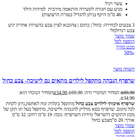
עשוי ויניל
מגיע עם חגורה לקשירה והתאמה מירבית למידות הילד
46 ס”מ היקף (ניתן להגדיל בעזרת הרצועות)
3 צבעים לבחירה: כחול | כתום | צהובנא לציין צבע בהערות אחרת יגיע
צבע רנדולמלי
שמור מוצר
הוספה לסל
מבט מהיר
-50%
השווה מוצר
שרפרף הגבהה מתקפל לילדים מתאים גם לישיבה- צבע כחול
69.90
₪
המחיר המקורי היה: ₪69.90.
34.90
₪
המחיר הנוכחי הוא:
₪34.90.
שרפרף איכותי לילדים צבע כחול
מתקפל בקלות ונוח לאחסון,ניתן לקחת
לכל מקום. שרפרף כסא מדליק להגבהה ולישיבה, מתקפל בעל תו תקן של
מכון התקנים הישראלי מידות השרפרף: גובה: 19 ס”מ רוחב: 32 ס”מ
אורך: 20 ס”מצבע כחול
שמור מוצר
הוספה לסל
מבט מהיר