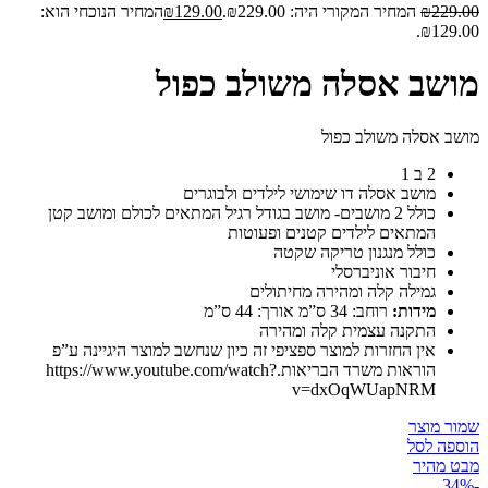
229.00
₪
המחיר המקורי היה: ₪229.00.
129.00
₪
המחיר הנוכחי הוא:
₪129.00.
מושב אסלה משולב כפול
מושב אסלה משולב כפול
2 ב 1
מושב אסלה דו שימושי לילדים ולבוגרים
כולל 2 מושבים- מושב בגודל רגיל המתאים לכולם ומושב קטן
המתאים לילדים קטנים ופעוטות
כולל מנגנון טריקה שקטה
חיבור אוניברסלי
גמילה קלה ומהירה מחיתולים
מידות:
רוחב: 34 ס”מ אורך: 44 ס”מ
התקנה עצמית קלה ומהירה
אין החזרות למוצר ספציפי זה כיון שנחשב למוצר היגיינה ע”פ
הוראות משרד הבריאות.https://www.youtube.com/watch?
v=dxOqWUapNRM
שמור מוצר
הוספה לסל
מבט מהיר
-34%