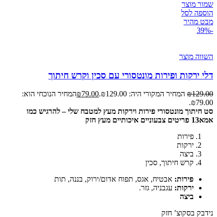
שמור מוצר
הוספה לסל
מבט מהיר
-39%
השווה מוצר
דלי ירקות ופירות מונטסורי עם סכין וקרש חיתוך
129.00
₪
המחיר המקורי היה: ₪129.00.
79.00
₪
המחיר הנוכחי הוא:
₪79.00.
סט חיתוך מונטסורי פירות וירקות מעץ למטבח שלי – להרגיש כמו
אמא
13 פריטים צבעוניים איכותיים מעץ חזק
פירות
ירקות
ביצה
קרש חיתוך, סכין
פירות:
אבטיח, אגס, תפוח אדום/ירוק, בננה, תות
ירקות:
עגבניה, גזר.
ביצה
נידבק בסקוצ’ חזק