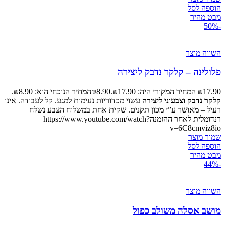
הוספה לסל
מבט מהיר
-50%
השווה מוצר
פלולינה – קלקר נדבק ליצירה
17.90
₪
המחיר המקורי היה: ₪17.90.
8.90
₪
המחיר הנוכחי הוא: ₪8.90.
קלקר נדבק וצבעוני ליצירה
עשוי מכדוריות נעימות למגע. קל לעבודה. אינו
רעיל – מאושר ע”י מכון תקנים. שקית אחת במשלוח הצבע נשלח
רנדומלית לאחר ההזמנהhttps://www.youtube.com/watch?
v=6C8cmviz8io
שמור מוצר
הוספה לסל
מבט מהיר
-44%
השווה מוצר
מושב אסלה משולב כפול