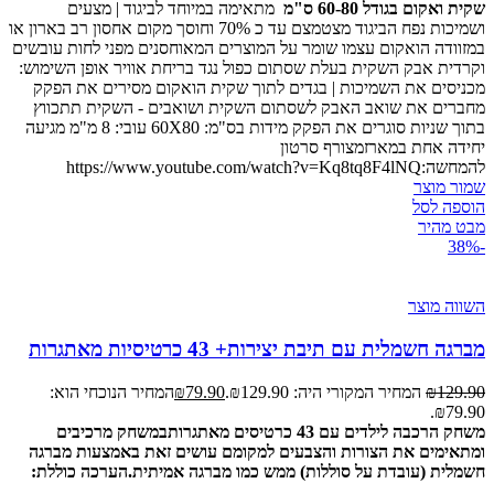
שקית ואקום בגודל 60-80 ס"מ
מתאימה במיוחד לביגוד | מצעים
ושמיכות נפח הביגוד מצטמצם עד כ 70% וחוסך מקום אחסון רב בארון או
במזוודה הואקום עצמו שומר על המוצרים המאוחסנים מפני לחות עובשים
וקרדית אבק השקית בעלת שסתום כפול נגד בריחת אוויר אופן השימוש:
מכניסים את השמיכות | בגדים לתוך שקית הואקום מסירים את הפקק
מחברים את שואב האבק לשסתום השקית ושואבים - השקית תתכווץ
בתוך שניות סוגרים את הפקק מידות בס"מ: 60X80 עובי: 8 מ"מ מגיעה
יחידה אחת במארזמצורף סרטון
להמחשה:https://www.youtube.com/watch?v=Kq8tq8F4lNQ
שמור מוצר
הוספה לסל
מבט מהיר
-38%
השווה מוצר
מברגה חשמלית עם תיבת יצירות+ 43 כרטיסיות מאתגרות
129.90
₪
המחיר המקורי היה: ₪129.90.
79.90
₪
המחיר הנוכחי הוא:
₪79.90.
משחק הרכבה לילדים עם 43 כרטיסים מאתגרות
במשחק מרכיבים
ומתאימים את הצורות והצבעים למקומם
עושים זאת באמצעות מברגה
חשמלית (עובדת על סוללות) ממש כמו מברגה אמיתית
.
הערכה כוללת: