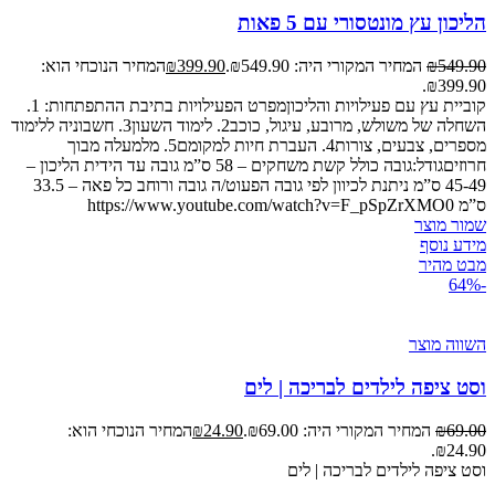
הליכון עץ מונטסורי עם 5 פאות
549.90
₪
המחיר המקורי היה: ₪549.90.
399.90
₪
המחיר הנוכחי הוא:
₪399.90.
קוביית עץ עם פעילויות והליכוןמפרט הפעילויות בתיבת ההתפתחות: 1.
השחלה של משולש, מרובע, עיגול, כוכב2. לימוד השעון3. חשבוניה ללימוד
מספרים, צבעים, צורות4. העברת חיות למקומם5. מלמעלה מבוך
חרוזיםגודל:גובה כולל קשת משחקים – 58 ס”מ גובה עד הידית הליכון –
45-49 ס”מ ניתנת לכיוון לפי גובה הפעוט/ה גובה ורוחב כל פאה – 33.5
ס”מ https://www.youtube.com/watch?v=F_pSpZrXMO0
שמור מוצר
מידע נוסף
מבט מהיר
-64%
השווה מוצר
וסט ציפה לילדים לבריכה | לים
69.00
₪
המחיר המקורי היה: ₪69.00.
24.90
₪
המחיר הנוכחי הוא:
₪24.90.
וסט ציפה לילדים לבריכה | לים