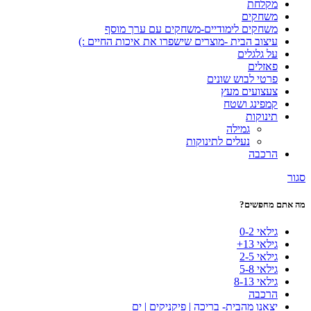
מקלחת
משחקים
משחקים לימודיים-משחקים עם ערך מוסף
עיצוב הבית -מוצרים שישפרו את איכות החיים :)
על גלגלים
פאזלים
פרטי לבוש שונים
צעצועים מעץ
קמפינג ושטח
תינוקות
גמילה
נעלים לתינוקות
הרכבה
סגור
מה אתם מחפשים?
גילאי 0-2
גילאי 13+
גילאי 2-5
גילאי 5-8
גילאי 8-13
הרכבה
יצאנו מהבית- בריכה | פיקניקים | ים