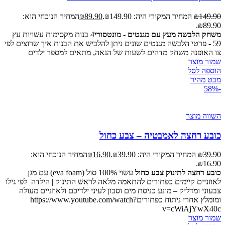
149.90
₪
המחיר המקורי היה: ₪149.90.
89.90
₪
המחיר הנוכחי הוא:
₪89.90.
משחק הלבשה מעץ עם מגנטים - מונטסורי
4 בנות מקסימות עשויות עץ
59 - פרטי הלבשה מגנטים שונים ניתן להלביש את הבנות איך שרוצים לפי
צו האופנה משחק מדהים לשעות של הנאה, מתאים למספר ילדים
שמור מוצר
הוספה לסל
מבט מהיר
-58%
השווה מוצר
כובע רחצה לאמבטיה – צבע כחול
39.90
₪
המחיר המקורי היה: ₪39.90.
16.90
₪
המחיר הנוכחי הוא:
₪16.90.
כובע רחצה לתינוק צבע כחול
עשוי 100% סול (eva foam) עם מגן
לאוזניים קיימים כפתורים להתאמה מלאה לראש התינוק | הילדה לפי גילו
צבעוני ומדליק – מונע כניסת מים וסבון לעיני ילדיכם ולאוזניים מעולה
ומומלץ אחרי ניתוח כפתוריםhttps://www.youtube.com/watch?
v=cWiAjYwX40c
שמור מוצר