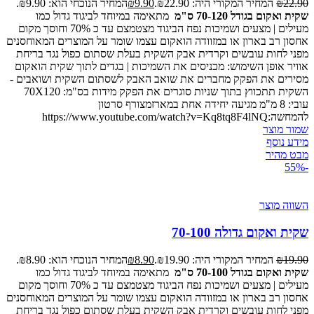
22.90
₪
המחיר המקורי היה: ₪22.90.
9.90
₪
המחיר הנוכחי הוא: ₪9.90.
שקית ואקום בגודל 70-120 ס"מ
מתאימה במיוחד לביגוד גדול כמו
מעילים | מצעים ושמיכות נפח הביגוד מצטמצם עד כ 70% וחוסך מקום
אחסון רב בארון או במזוודה הואקום עצמו שומר על המוצרים המאוחסנים
מפני לחות עובשים וקרדית אבק השקית בעלת שסתום כפול נגד בריחת
אוויר אופן השימוש: מכניסים את השמיכות | בגדים לתוך שקית הואקום
מסירים את הפקק מחברים את שואב האבק לשסתום השקית ושואבים -
השקית תתכווץ בתוך שניות סוגרים את הפקק מידות בס"מ: 70X120
עובי: 8 מ"מ מגיעה יחידה אחת במארזמצורף סרטון
להמחשה:https://www.youtube.com/watch?v=Kq8tq8F4lNQ
שמור מוצר
מידע נוסף
מבט מהיר
-55%
השווה מוצר
שקית ואקום גדולה 70-100
19.90
₪
המחיר המקורי היה: ₪19.90.
8.90
₪
המחיר הנוכחי הוא: ₪8.90.
שקית ואקום בגודל 70-100 ס"מ
מתאימה במיוחד לביגוד גדול כמו
מעילים | מצעים ושמיכות נפח הביגוד מצטמצם עד כ 70% וחוסך מקום
אחסון רב בארון או במזוודה הואקום עצמו שומר על המוצרים המאוחסנים
מפני לחות עובשים וקרדית אבק השקית בעלת שסתום כפול נגד בריחת