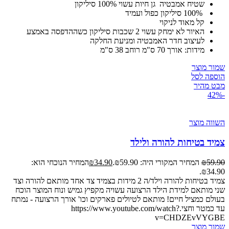
שטיח אמבטיה גן חיות עשוי 100% סיליקון
100% סיליקון כפול ועמיד
קל מאוד לניקוי
האיור לא ימחק עשוי 2 שכבות סיליקון כשההדפסה באמצע
לעיצוב חדר האמבטיה ומניעת החלקה
מידות: אורך 70 ס"מ רוחב 38 ס"מ
שמור מוצר
הוספה לסל
מבט מהיר
-42%
השווה מוצר
צמיד בטיחות להורה ולילד
59.90
₪
המחיר המקורי היה: ₪59.90.
34.90
₪
המחיר הנוכחי הוא:
₪34.90.
צמיד בטיחות להורה וילד/ה 2 מידות בצמיד צד אחד מותאם להורה וצד
שני מותאם למידת הילד הרצועה עשויה מקפיץ גמיש ונוח המוצר הוכח
בעולם כמציל חיים! מותאם לטיולים פארקים וכו' אורך הרצועה - נמתח
עד כמטר וחצי.https://www.youtube.com/watch?
v=CHDZEvVYGBE
שמור מוצר