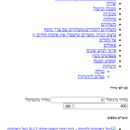
יצירה
מטבח ובישול
מכוניות
מקלחת
משחקים
משחקים לימודיים-משחקים עם ערך מוסף
עיצוב הבית -מוצרים שישפרו את איכות החיים :)
על גלגלים
פאזלים
פרטי לבוש שונים
צעצועים מעץ
קמפינג ושטח
תינוקות
גמילה
נעלים לתינוקות
סנן לפי מחיר
מחיר מינימלי
מחיר מקסימלי
סנן
מוצרים נוספים
נעל ראשונה