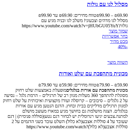
מסלול לגו עם גולות
69.90
₪
–
99.90
₪
טווח מחירים: ⁦₪69.90⁩ עד ⁦₪99.90⁩
מסלול לגו מדהים וצבעוני! משלב לגו ובניה מגיע עם
גולותhttps://www.youtube.com/watch?v=jHUbGU05YuY
שמור מוצר
בחר אפשרויות
מבט מהיר
-40%
השווה מוצר
מכונית מתהפכת עם שלט ואורות
59.90
₪
–
79.90
₪
טווח מחירים: ⁦₪59.90⁩ עד ⁦₪79.90⁩
מכונית מתהפכת עם אורות בגלגלים
מופעלת באמצעות שלט רחוק
מסוגלת להתהפך 360 מעלות מגוון רב של תרגילים – הרמת גלגל – נסיעה
על 2 גלגלים – סיבובים – קרוסלה ועוד! מקצועית ואיכותית על שלט רחוק
למגוון תרגילים מדליקים בבית ובחוץ. הדגם הנטען מגיע עם אורות
בגלגלים. הצגה מושלמת גם בחושך מגיע במארז מעוצב מושלם
למתנה.צבעים יגיעו רנדומלית יש לבחור דגם נטען(סוללה פנימית) | דגם
שעובד על 4 סוללות אצבע(לא כלול) השלט עובד בשני הדגמים על 2
סוללות אצבע(לא כלול)https://www.youtube.com/watch?