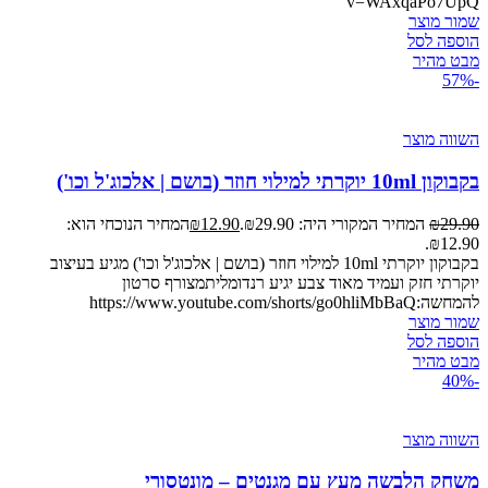
v=WAxqaPo7UpQ
שמור מוצר
הוספה לסל
מבט מהיר
-57%
השווה מוצר
בקבוקון 10ml יוקרתי למילוי חוזר (בושם | אלכוג'ל וכו')
29.90
₪
המחיר המקורי היה: ₪29.90.
12.90
₪
המחיר הנוכחי הוא:
₪12.90.
בקבוקון יוקרתי 10ml למילוי חוזר (בושם | אלכוג'ל וכו') מגיע בעיצוב
יוקרתי חזק ועמיד מאוד צבע יגיע רנדומליתמצורף סרטון
להמחשה:https://www.youtube.com/shorts/go0hliMbBaQ
שמור מוצר
הוספה לסל
מבט מהיר
-40%
השווה מוצר
משחק הלבשה מעץ עם מגנטים – מונטסורי