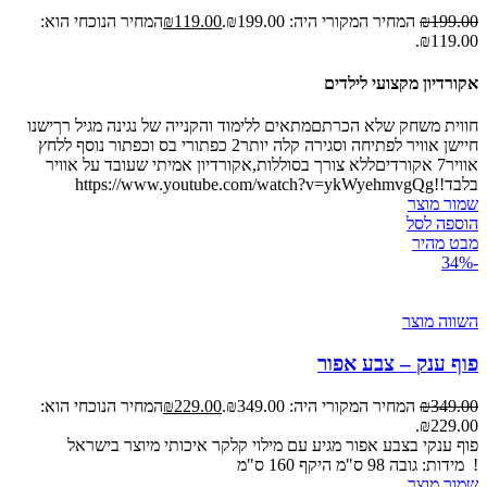
199.00
₪
המחיר המקורי היה: ₪199.00.
119.00
₪
המחיר הנוכחי הוא:
₪119.00.
אקורדיון מקצועי לילדים
חווית משחק שלא הכרתםמתאים ללימוד והקנייה של נגינה מגיל רךישנו
חיישן אוויר לפתיחה וסגירה קלה יותר2 כפתורי בס וכפתור נוסף ללחץ
אוויר7 אקורדיםללא צורך בסוללות,אקורדיון אמיתי שעובד על אוויר
בלבד!!https://www.youtube.com/watch?v=ykWyehmvgQg
שמור מוצר
הוספה לסל
מבט מהיר
-34%
השווה מוצר
פוף ענק – צבע אפור
349.00
₪
המחיר המקורי היה: ₪349.00.
229.00
₪
המחיר הנוכחי הוא:
₪229.00.
פוף ענקי בצבע אפור
מגיע עם מילוי קלקר איכותי
מיוצר בישראל
!
מידות:
גובה 98 ס"מ
היקף 160 ס"מ
שמור מוצר