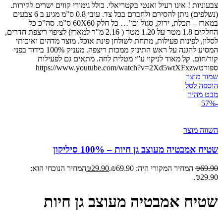
צבעוניות ! אינו רעיל ואנטי בקטריאלי. כולל גימורי קווים ישרים לקירות.
(נשלפים) ניתן להסירם ולחברם בכל צד. עובי 0.8 ס”מ מגיע ב 6 צבעים
במארז – תכלת, ירוק, סגול וכו’… כל חלק 60X60 ס”מ. סה”כ כל
החלקים 1.8 מטר על 1.20 מטר ( 2.16 מ"ר למארז) לציפוי ריצפת חדרים,
לסלון, לפינות פעילות, מתחת לשולחן פינת אוכל. מוצר מדהים ואיכותי
המסיע להגנה על ראש התינוק ממכות ריצפה. מעניק 100% בידוד בפני
קור/חום. קל מאוד לניקוי ע”י מטלית לחה. מתאים גם לפעילות
ספורטhttps://www.youtube.com/watch?v=2Xd5wtXFxzw
שמור מוצר
הוספה לסל
מבט מהיר
-57%
השווה מוצר
שטיח אמבטיה מעוצב גן חיות – 100% סיליקון
69.90
₪
המחיר המקורי היה: ₪69.90.
29.90
₪
המחיר הנוכחי הוא:
₪29.90.
שטיח אמבטיה מעוצב גן חיות