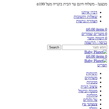
מבצע! - משלוח חינם עד הבית בקנייה מעל ₪199
דברו איתנו
שאלות ותשובות
הצהרת נגישות
₪
0.00
items
0
0
מוצרים שמורים
0
השווה מוצר
כניסה / הרשמה
Search
₪
0.00
items
0
תפריט
תינוקות
משחקים
מכוניות
עיצוב הבית
מטבח ובישול
מקלחת
על גלגלים
צעצועי עץ
גמילה