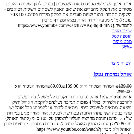
אוויר אופן השימוש: מכניסים את השמיכות | בגדים לתוך שקית הואקום
מסירים את הפקק מחברים את שואב האבק לשסתום השקית ושואבים -
השקית תתכווץ בתוך שניות סוגרים את הפקק מידות בס"מ: 70X100
עובי: 8 מ"מ מגיעה יחידה אחת במארזמצורף סרטון
להמחשה:https://www.youtube.com/watch?v=Kq8tq8F4lNQ
שמור מוצר
הוספה לסל
מבט מהיר
-36%
השווה מוצר
אוהל נסיכות ענק!
139.00
₪
המחיר המקורי היה: ₪139.00.
89.00
₪
המחיר הנוכחי הוא:
₪89.00.
אוהל נסיכות ענק!
אוהל נסיכות ורוד וקסום קל משקל, נייד ופשוט
להרכבה ולפירוק. כולל 4 מוטות תמיכה נשלפים להקמת האוהל ותיק
נשיאה. מתאים לשימוש ביתי | מתאים לחצר או לקמפינג בכל אוהל יש
פתח כניסה ושני פתחי חלונות עם רשת לכניסת אור ואוויר מגיע במידות
של 135 ס”מ (הגובה מהקצה העליון לרצפה) על 105 ס”מ (קוטר האוהל)
על 80 ס”מ (הגובה מדופן האוהל לרצפה). הרכבת היתדות מתבצעת מתוך
האוהל ולא מבחוץhttps://www.youtube.com/watch?