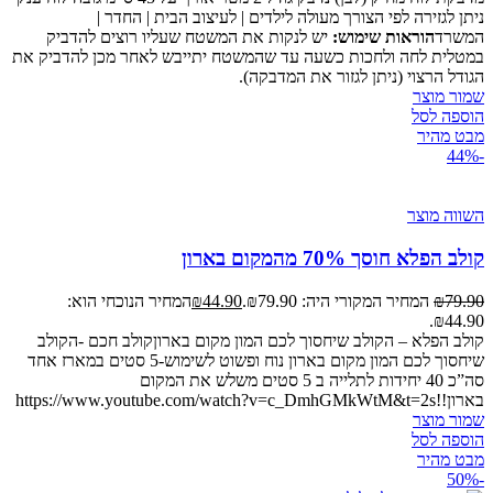
ניתן לגזירה לפי הצורך מעולה לילדים | לעיצוב הבית | החדר |
המשרד
הוראות שימוש:
יש לנקות את המשטח שעליו רוצים להדביק
במטלית לחה ולחכות כשעה עד שהמשטח יתייבש לאחר מכן להדביק את
הגודל הרצוי (ניתן לגזור את המדבקה).
שמור מוצר
הוספה לסל
מבט מהיר
-44%
השווה מוצר
קולב הפלא חוסך 70% מהמקום בארון
79.90
₪
המחיר המקורי היה: ₪79.90.
44.90
₪
המחיר הנוכחי הוא:
₪44.90.
קולב הפלא – הקולב שיחסוך לכם המון מקום בארוןקולב חכם -הקולב
שיחסוך לכם המון מקום בארון נוח ופשוט לשימוש-5 סטים במארז אחד
סה”כ 40 יחידות לתלייה ב 5 סטים משלש את המקום
בארון!!https://www.youtube.com/watch?v=c_DmhGMkWtM&t=2s
שמור מוצר
הוספה לסל
מבט מהיר
-50%