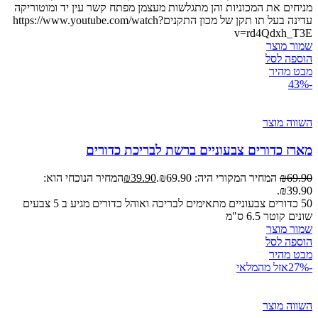
מניחים את המכוניות והן מתגלשות מעצמן מפתח קשר עין יד ומוטוריקה
עדינה בעל תו תקן של מכון התקניםhttps://www.youtube.com/watch?
v=rd4Qdxh_T3E
שמור מוצר
הוספה לסל
מבט מהיר
-43%
השווה מוצר
מארז כדורים צבעוניים ברשת לבריכת כדורים
69.90
₪
המחיר המקורי היה: ₪69.90.
39.90
₪
המחיר הנוכחי הוא:
₪39.90.
50 כדורים צבעוניים מתאימים לבריכה ואוהל כדורים מגיע ב 5 צבעים
שונים קוטר 6.5 ס"מ
שמור מוצר
הוספה לסל
מבט מהיר
-27%
אזל מהמלאי
השווה מוצר