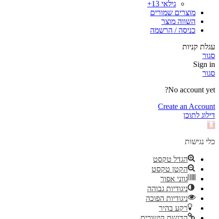
גילאי 13+
מוצרים שמורים
השווה מוצר
כניסה / הרשמה
עגלת קניות
סגור
Sign in
סגור
No account yet?
Create an Account
דילוג לתוכן
פתח
סרגל
נגישות
כלי נגישות
הגדל טקסט
הקטן טקסט
גווני אפור
ניגודיות גבוהה
ניגודיות הפוכה
רקע בהיר
הדגשת קישורים