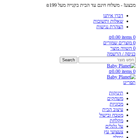
מבצע! - משלוח חינם עד הבית בקנייה מעל ₪199
דברו איתנו
שאלות ותשובות
הצהרת נגישות
₪
0.00
items
0
0
מוצרים שמורים
0
השווה מוצר
כניסה / הרשמה
Search
₪
0.00
items
0
תפריט
תינוקות
משחקים
מכוניות
עיצוב הבית
מטבח ובישול
מקלחת
על גלגלים
צעצועי עץ
גמילה