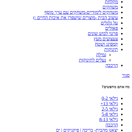
מקלחת
משחקים
משחקים לימודיים-משחקים עם ערך מוסף
עיצוב הבית -מוצרים שישפרו את איכות החיים :)
על גלגלים
פאזלים
פרטי לבוש שונים
צעצועים מעץ
קמפינג ושטח
תינוקות
גמילה
נעלים לתינוקות
הרכבה
סגור
מה אתם מחפשים?
גילאי 0-2
גילאי 13+
גילאי 2-5
גילאי 5-8
גילאי 8-13
הרכבה
יצאנו מהבית- בריכה | פיקניקים | ים