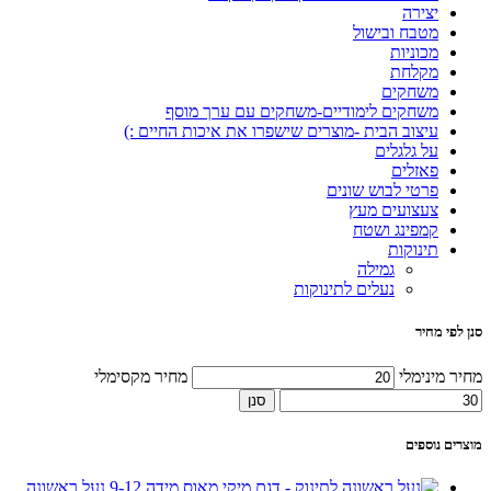
יצירה
מטבח ובישול
מכוניות
מקלחת
משחקים
משחקים לימודיים-משחקים עם ערך מוסף
עיצוב הבית -מוצרים שישפרו את איכות החיים :)
על גלגלים
פאזלים
פרטי לבוש שונים
צעצועים מעץ
קמפינג ושטח
תינוקות
גמילה
נעלים לתינוקות
סנן לפי מחיר
מחיר מינימלי
מחיר מקסימלי
סנן
מוצרים נוספים
נעל ראשונה