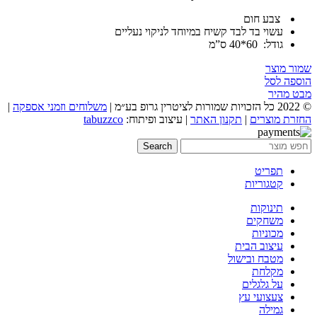
צבע חום
עשוי בד לבד קשיח במיוחד לניקוי נעליים
גודל: 60*40 ס”מ
שמור מוצר
הוספה לסל
מבט מהיר
© 2022 כל הזכויות שמורות לציטרין גרופ בע״מ |
משלוחים וזמני אספקה
|
החזרת מוצרים
|
תקנון האתר
| עיצוב ופיתוח:
tabuzzco
Search
תפריט
קטגוריות
תינוקות
משחקים
מכוניות
עיצוב הבית
מטבח ובישול
מקלחת
על גלגלים
צעצועי עץ
גמילה