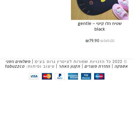
שטיח הלו קיטי – gentle
black
המחיר
המחיר
₪
79.90
₪
169.00
המקורי
הנוכחי
היה:
הוא:
₪79.90.
₪169.00.
© 2022 כל הזכויות שמורות לציטרין גרופ בע״מ |
משלוחים וזמני
אספקה
|
החזרת מוצרים
|
תקנון האתר
| עיצוב ופיתוח:
tabuzzco