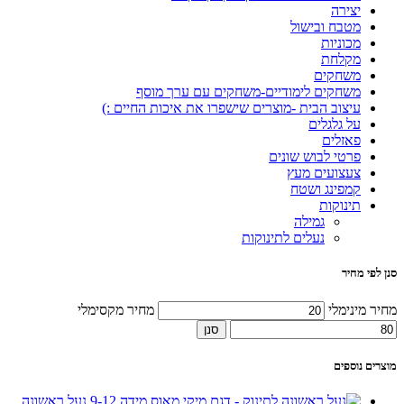
יצירה
מטבח ובישול
מכוניות
מקלחת
משחקים
משחקים לימודיים-משחקים עם ערך מוסף
עיצוב הבית -מוצרים שישפרו את איכות החיים :)
על גלגלים
פאזלים
פרטי לבוש שונים
צעצועים מעץ
קמפינג ושטח
תינוקות
גמילה
נעלים לתינוקות
סנן לפי מחיר
מחיר מינימלי
מחיר מקסימלי
סנן
מוצרים נוספים
נעל ראשונה