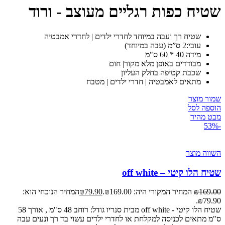
שטיח כפות רגליים מעוצב - ורוד
שטיח רך ועבה במיוחד לחדרי ילדים | לחדרי אמבטיה
עובי:2 ס”מ (עבה במיוחד)
מידה 40 * 60 ס"מ
מבודדים באופן מלא מקור| חום
שכבת קטיפה בחלק העליון
מתאים לאמבטיה | חדרי ילדים | מטבח
שמור מוצר
הוספה לסל
מבט מהיר
-53%
השווה מוצר
שטיח הלו קיטי – off white
169.00
₪
המחיר המקורי היה: ₪169.00.
79.90
₪
המחיר הנוכחי הוא:
₪79.90.
שטיח הלו קיטי - off white מבית סנריו גודל: רוחב 48 ס"מ , אורך 58
ס"מ מתאים לכניסה למקלחת או לחדרי ילדים עשוי בד רך ונעים עבה