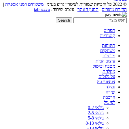
© 2022 כל הזכויות שמורות לציטרין גרופ בע״מ |
משלוחים וזמני אספקה
|
החזרת מוצרים
|
תקנון האתר
| עיצוב ופיתוח:
tabuzzco
Search
תפריט
קטגוריות
תינוקות
משחקים
מכוניות
עיצוב הבית
מטבח ובישול
מקלחת
על גלגלים
צעצועי עץ
גמילה
יצירה
הרכבה
לפי גיל
גילאי 0-2
גילאי 2-5
גילאי 5-8
גילאי 8-13
גילאי 13+