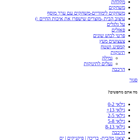
מקלחת
משחקים
משחקים לימודיים-משחקים עם ערך מוסף
עיצוב הבית -מוצרים שישפרו את איכות החיים :)
על גלגלים
פאזלים
פרטי לבוש שונים
צעצועים מעץ
קמפינג ושטח
תינוקות
גמילה
נעלים לתינוקות
הרכבה
סגור
מה אתם מחפשים?
גילאי 0-2
גילאי 13+
גילאי 2-5
גילאי 5-8
גילאי 8-13
הרכבה
יצאנו מהבית- בריכה | פיקניקים | ים