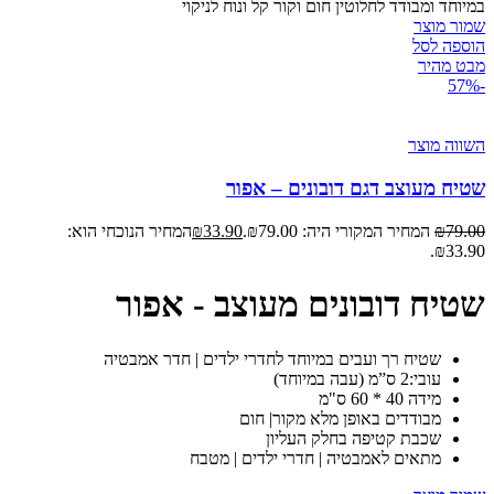
במיוחד ומבודד לחלוטין חום וקור קל ונוח לניקוי
שמור מוצר
הוספה לסל
מבט מהיר
-57%
השווה מוצר
שטיח מעוצב דגם דובונים – אפור
79.00
₪
המחיר המקורי היה: ₪79.00.
33.90
₪
המחיר הנוכחי הוא:
₪33.90.
שטיח דובונים מעוצב - אפור
שטיח רך ועבים במיוחד לחדרי ילדים | חדר אמבטיה
עובי:2 ס”מ (עבה במיוחד)
מידה 40 * 60 ס"מ
מבודדים באופן מלא מקור| חום
שכבת קטיפה בחלק העליון
מתאים לאמבטיה | חדרי ילדים | מטבח