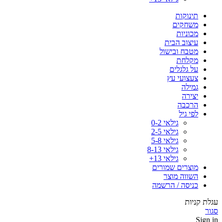
תינוקות
משחקים
מכוניות
עיצוב הבית
מטבח ובישול
מקלחת
על גלגלים
צעצועי עץ
גמילה
יצירה
הרכבה
לפי גיל
גילאי 0-2
גילאי 2-5
גילאי 5-8
גילאי 8-13
גילאי 13+
מוצרים שמורים
השווה מוצר
כניסה / הרשמה
עגלת קניות
סגור
Sign in