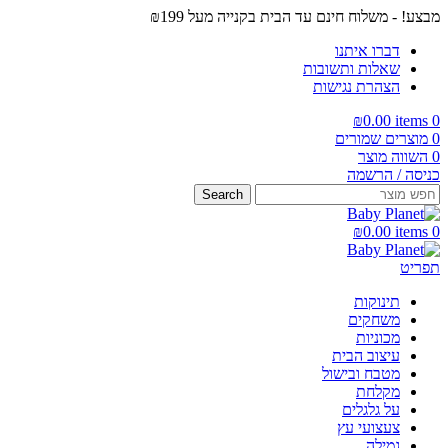
מבצע! - משלוח חינם עד הבית בקנייה מעל ₪199
דברו איתנו
שאלות ותשובות
הצהרת נגישות
₪
0.00
items
0
0
מוצרים שמורים
0
השווה מוצר
כניסה / הרשמה
Search
₪
0.00
items
0
תפריט
תינוקות
משחקים
מכוניות
עיצוב הבית
מטבח ובישול
מקלחת
על גלגלים
צעצועי עץ
גמילה