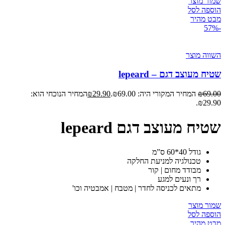
שמור מוצר
הוספה לסל
מבט מהיר
-57%
השווה מוצר
שטיח מעוצב דגם – lepeard
69.00
₪
המחיר המקורי היה: ₪69.00.
29.90
₪
המחיר הנוכחי הוא:
₪29.90.
שטיח מעוצב דגם lepeard
גודל 40*60 ס”מ
טכנולגיה למניעת החלקה
מבודד מחום | קור
רך ונעים למגע
מתאים לכניסה לחדר | מטבח | אמבטיה וכו'
שמור מוצר
הוספה לסל
מבט מהיר