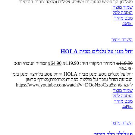
פעלולון הך פטיש לפעוטות משמיע צלילים ומלמד צורות הנדסיות
שמור מוצר
הוספה לסל
מבט מהיר
-46%
השווה מוצר
זחל מנגן על גלגלים מבית HOLA
119.90
₪
המחיר המקורי היה: ₪119.90.
64.90
₪
המחיר הנוכחי הוא:
₪64.90.
זחל על גלגלים נוסע ומנגן מבית HOLA הזחל נוסע בלחיצה ומנגן בזמן
הנסיעה הזחל עובד על סוללות כפתור(מצורפות)מצורף סרטון
להמחשה:https://www.youtube.com/watch?v=DQoNzoCxu5s
שמור מוצר
הוספה לסל
מבט מהיר
-44%
השווה מוצר
פעלולון כלב רובוט