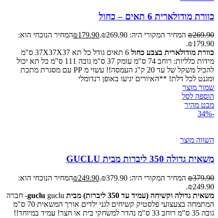
כוורת מודולארית 6 תאים – כחול
269.90
₪
המחיר המקורי היה: ₪269.90.
179.90
₪
המחיר הנוכחי הוא:
₪179.90.
כוורת מודולארית בצבע כחול
6 תאים גודל כל תא 37X37X37 ס"מ
מידות כלליות: רוחב 74 ס"מ עומק 37 ס"מ גובה 111 ס"מ כל תא יכול
להכיל משקל של עד 20 ק"ג העמסה!! עשוי מ PP עם מסגרת מתכת
ומגנט לכל דלת! **האיורים יגיעו באופן רנדומלי
שמור מוצר
הוספה לסל
מבט מהיר
-34%
השווה מוצר
משאית גדולה 350 ליברות מבית GUCLU
379.90
₪
המחיר המקורי היה: ₪379.90.
249.90
₪
המחיר הנוכחי הוא:
₪249.90.
משאית גדולה וקשיחה (עמיד עד 350 ליברות) מבית guclu
guclu- חברה
המתמחה בצעצועי פלסטיק קשיחים לגני ילדים אורך המשאית 70 ס"מ
גובה 35 ס"מ רוחב 33 ס"מ נהדר למשחקי בית או חצר! עמיד במיוחד!!