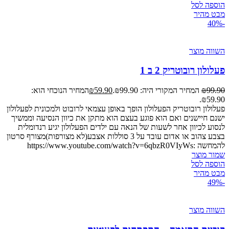
הוספה לסל
מבט מהיר
-40%
השווה מוצר
פעלולון רובוטריק 2 ב 1
99.90
₪
המחיר המקורי היה: ₪99.90.
59.90
₪
המחיר הנוכחי הוא:
₪59.90.
פעלולון רובוטריק הפעלולון הופך באופן עצמאי לרובוט ולמכונית לפעלולון
ישנם חיישנים ואם הוא פוגע בעצם הוא מתקן את כיוון הנסיעה וממשיך
לנסוע לכיוון אחר לשעות של הנאה עם ילדים הפעלולון יגיע רנדומלית
בצבע צהוב או אדום עובד על 3 סוללות אצבע(לא מצורפות)מצורף סרטון
להמחשה :https://www.youtube.com/watch?v=6qbzR0VIyWs
שמור מוצר
הוספה לסל
מבט מהיר
-49%
השווה מוצר