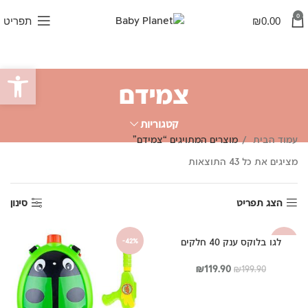
0
0.00
₪
תפריט
פתח סרגל
צמידם
קטגוריות
עמוד הבית
מוצרים המתויגים “צמידם”
ממוין
מציגים את כל ⁦43⁩ התוצאות
לפי
פופולריות
הצג תפריט
סינון
לגו בלוקס ענק 40 חלקים
-42%
-40%
המחיר
המחיר
₪
119.90
₪
199.90
המקורי
הנוכחי
היה:
הוא:
₪119.90.
₪199.90.