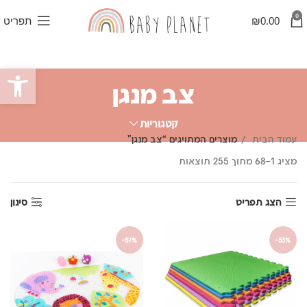
0
0.00
₪
תפריט
פתח סרגל
צב מנגן
קטגוריות
עמוד הבית
מוצרים המתויגים “צב מנגן”
ממוין
מציג 1–68 מתוך 255 תוצאות
לפי
פופולריות
הצג תפריט
סינון
-57%
-53%