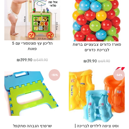
אזל מה
מלאי
הליכון עץ מונטסורי עם 5
מארז כדורים צבעוניים ברשת
פאות
לבריכת כדורים
המחיר
המחיר
₪
399.90
₪
549.90
המחיר
המחיר
₪
39.90
₪
69.90
המקורי
הנוכחי
המקורי
הנוכחי
היה:
הוא:
היה:
הוא:
-50%
-64%
₪399.90.
₪549.90.
₪39.90.
₪69.90.
וסט ציפה לילדים לבריכה |
שרפרף הגבהה מתקפל