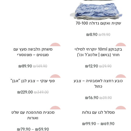
שקית ואקום גדולה 70-100
המחיר
המחיר
₪
8.90
₪
19.90
המקורי
הנוכחי
היה:
הוא:
בקבוקון 10ml יוקרתי למילוי
משחק הלבשה מעץ עם
-40%
-57%
₪8.90.
₪19.90.
חוזר (בושם | אלכוג'ל וכו')
מגנטים – מונטסורי
המחיר
המחיר
המחיר
המחיר
₪
89.90
₪
12.90
₪
149.90
₪
29.90
המקורי
הנוכחי
המקורי
הנוכחי
היה:
הוא:
היה:
הוא:
כובע רחצה לאמבטיה – צבע
פוף ענקי – צבע לבן "אבן"
-34%
-58%
₪89.90.
₪149.90.
₪12.90.
₪29.90.
כחול
המחיר
המחיר
₪
229.00
₪
349.00
המחיר
המחיר
המקורי
הנוכחי
₪
16.90
₪
39.90
המקורי
הנוכחי
היה:
הוא:
היה:
הוא:
₪349.00.
₪229.00.
מסלול לגו עם גולות
מכונית מתהפכת עם שלט
-40%
-42%
₪16.90.
₪39.90.
ואורות
טווח
₪
99.90
–
₪
69.90
מחירים:
טווח
₪
79.90
–
₪
59.90