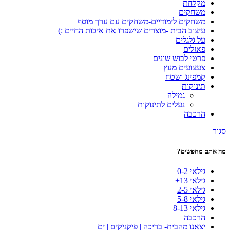
מקלחת
משחקים
משחקים לימודיים-משחקים עם ערך מוסף
עיצוב הבית -מוצרים שישפרו את איכות החיים :)
על גלגלים
פאזלים
פרטי לבוש שונים
צעצועים מעץ
קמפינג ושטח
תינוקות
גמילה
נעלים לתינוקות
הרכבה
סגור
מה אתם מחפשים?
גילאי 0-2
גילאי 13+
גילאי 2-5
גילאי 5-8
גילאי 8-13
הרכבה
יצאנו מהבית- בריכה | פיקניקים | ים