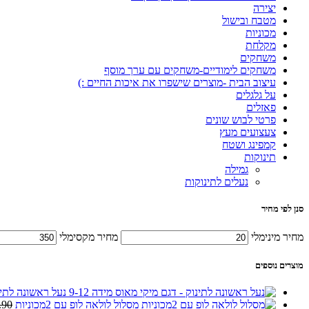
יצירה
מטבח ובישול
מכוניות
מקלחת
משחקים
משחקים לימודיים-משחקים עם ערך מוסף
עיצוב הבית -מוצרים שישפרו את איכות החיים :)
על גלגלים
פאזלים
פרטי לבוש שונים
צעצועים מעץ
קמפינג ושטח
תינוקות
גמילה
נעלים לתינוקות
סנן לפי מחיר
מחיר מינימלי
מחיר מקסימלי
מוצרים נוספים
נעל ראשונה לתינ
מסלול לולאה לופ עם 2מכוניות
.90