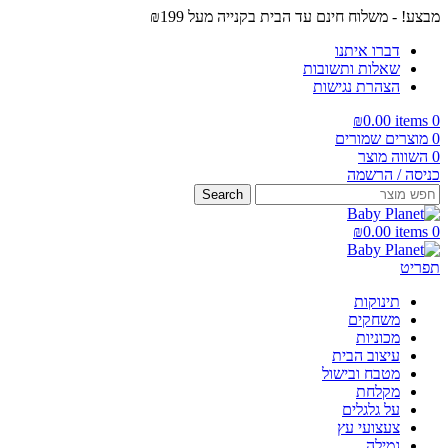
מבצע! - משלוח חינם עד הבית בקנייה מעל ₪199
דברו איתנו
שאלות ותשובות
הצהרת נגישות
₪
0.00
items
0
0
מוצרים שמורים
0
השווה מוצר
כניסה / הרשמה
Search
₪
0.00
items
0
תפריט
תינוקות
משחקים
מכוניות
עיצוב הבית
מטבח ובישול
מקלחת
על גלגלים
צעצועי עץ
גמילה