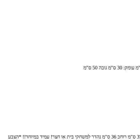
guclu- חברה המתמחה בצעצועי פלסטיק קשיחים לגני ילדים אורך המשאית 90 ס"מ גובה 35 ס"מ רוחב 36 ס"מ נהדר למשחקי בית או חצר! עמיד במיוחד!! *הצבע