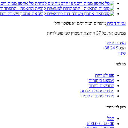
סל אחסון מבית דיסנ
קוביית התאמה - התפתחות
קופסאת אחסון וישיבה דגם
עמוד הבית
מוצרים המתויגים “פעלולון זחל”
מציגים את כל ⁦37⁩ התוצאות
ממוין לפי פופולריות
הצג תפריט
הצג
9
24
36
סינון
סנן לפי
פופולאריות
ממוצע ביקורות
החדשים ביותר
מחיר: מהנמוך לגבוה
מחיר: מהגבוה לנמוך
סינון לפי מחיר
הכל
₪
90.00
-
₪
0.00