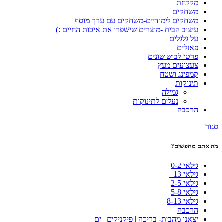
מקלחת
משחקים
משחקים לימודיים-משחקים עם ערך מוסף
עיצוב הבית -מוצרים שישפרו את איכות החיים :)
על גלגלים
פאזלים
פרטי לבוש שונים
צעצועים מעץ
קמפינג ושטח
תינוקות
גמילה
נעלים לתינוקות
הרכבה
סגור
מה אתם מחפשים?
גילאי 0-2
גילאי 13+
גילאי 2-5
גילאי 5-8
גילאי 8-13
הרכבה
יצאנו מהבית- בריכה | פיקניקים | ים