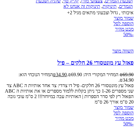
ושבעת הגמדים
,
צעצועי מורן
,
קליק טוי
,
שלגיה ושבעת
הגמדים
,
תינוקות
,
תינוקות זה אנחנו לא
איכותי , גדול וצבעוני מתאים מגיל 2+
שמור מוצר
הוספה לסל
מבט מהיר
-50%
השווה מוצר
פאזל עץ מונטסורי 26 חלקים – פיל
69.90
₪
המחיר המקורי היה: ₪69.90.
34.90
₪
המחיר הנוכחי הוא:
₪34.90.
פאזל עץ מונטסורי 26 חלקים- פיל דו צדדי: צד אחד אותיות ה ABC צד
שני מספרים 1-26 כך ניתן בקלות ללמוד מספרים או את אותיות ה ABC
הפאזל רץ לפי סדר הספרות | האותיות עבה במיוחד!!! 2 ס"מ עובי גובה
20 ס"מ אורך 26 ס"מ
שמור מוצר
הוספה לסל
מבט מהיר
-50%