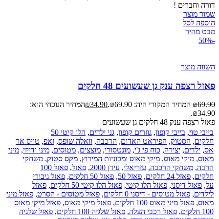
דורה וחברים !
שמור מוצר
הוספה לסל
מבט מהיר
-50%
השווה מוצר
פאזל רצפה ענק גן שעשועים 48 חלקים
69.90
₪
המחיר המקורי היה: ₪69.90.
34.90
₪
המחיר הנוכחי הוא:
₪34.90.
פאזל רצפה ענק 48 חלקים גן שעשועים
בייבי טוי
,
בייבי קופון
,
גוזרים קופון
,
גני ילדים
,
הלו קיטי 50
חלקים
,
הסטוק
,
הפיראט האדום
,
הרכבה
,
וואלה שופס
,
זאפ
,
טויס אר
אס
,
ילדים
,
יצירה
,
כוח פי ג'י
,
מונטסורי
,
מוצצים
,
מטוסים
,
מיני ודייזי
,
מיני
מאוס
,
מיקי מאוס
,
מיקי מאוס ומכוניות המירוץ
,
מקס סטוק
,
משחקי
הרבה
,
משחקי הרכבה
,
עזריאלי
,
עידן 2000
,
פאזל
,
פאזל 100
חלקים
,
פאזל 24 חלקים
,
פאזל 50
,
פאזל 50 חלקים
,
פאזל גיבורי
על
,
פאזל דיסני
,
פאזל הלו קיטי
,
פאזל הלו קיטי 50 חלקים
,
פאזל
לילדים
,
פאזל מטוסים - דיסני 0 חלקים
,
פאזל מטוסים - הסרט
,
פאזל מיני
מאוס
,
פאזל מיני מאוס 100 חלקים
,
פאזל מיקי מאוס
,
פאזל מיקי מאוס
100 חלקים
,
פאזל רכבי הצלה
,
פאזל שלגיה 100 חלקים
,
פאזל שלגיה