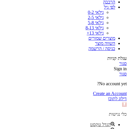
הרכבה
לפי גיל
גילאי 0-2
גילאי 2-5
גילאי 5-8
גילאי 8-13
גילאי 13+
מוצרים שמורים
השווה מוצר
כניסה / הרשמה
עגלת קניות
סגור
Sign in
סגור
No account yet?
Create an Account
דילוג לתוכן
פתח
סרגל
נגישות
כלי נגישות
הגדל טקסט