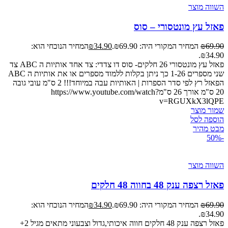
השווה מוצר
פאזל עץ מונטסורי – סוס
69.90
₪
המחיר המקורי היה: ₪69.90.
34.90
₪
המחיר הנוכחי הוא:
₪34.90.
פאזל עץ מונטסורי 26 חלקים- סוס דו צדדי: צד אחד אותיות ה ABC צד
שני מספרים 1-26 כך ניתן בקלות ללמוד מספרים או את אותיות ה ABC
הפאזל רץ לפי סדר הספרות | האותיות עבה במיוחד!!! 2 ס"מ עובי גובה
20 ס"מ אורך 26 ס"מhttps://www.youtube.com/watch?
v=RGUXkX3lQPE
שמור מוצר
הוספה לסל
מבט מהיר
-50%
השווה מוצר
פאזל רצפה ענק 48 בחווה 48 חלקים
69.90
₪
המחיר המקורי היה: ₪69.90.
34.90
₪
המחיר הנוכחי הוא:
₪34.90.
פאזל רצפה ענק 48 חלקים חווה איכותי,גדול וצבעוני מתאים מגיל 2+