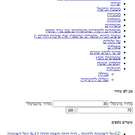
יצירה
מטבח ובישול
מכוניות
מקלחת
משחקים
משחקים לימודיים-משחקים עם ערך מוסף
עיצוב הבית -מוצרים שישפרו את איכות החיים :)
על גלגלים
פאזלים
פרטי לבוש שונים
צעצועים מעץ
קמפינג ושטח
תינוקות
גמילה
נעלים לתינוקות
סנן לפי מחיר
מחיר מינימלי
מחיר מקסימלי
סנן
מוצרים נוספים
נעל ראשונה