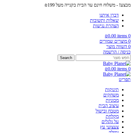
מבצע! - משלוח חינם עד הבית בקנייה מעל ₪199
דברו איתנו
שאלות ותשובות
הצהרת נגישות
₪
0.00
items
0
0
מוצרים שמורים
0
השווה מוצר
כניסה / הרשמה
Search
₪
0.00
items
0
תפריט
תינוקות
משחקים
מכוניות
עיצוב הבית
מטבח ובישול
מקלחת
על גלגלים
צעצועי עץ
גמילה