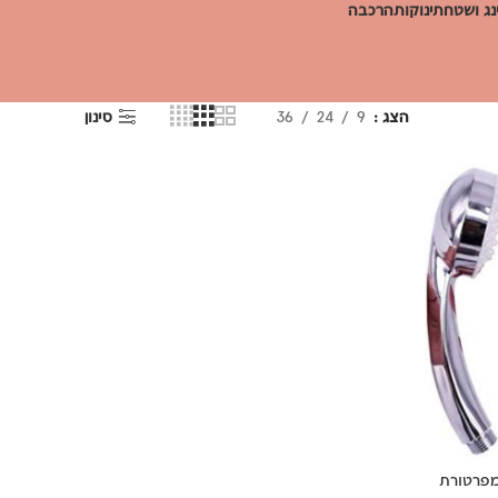
ג ושטח
תינוקות
הרכבה
הצג
9
24
36
סינון
מפרטורת