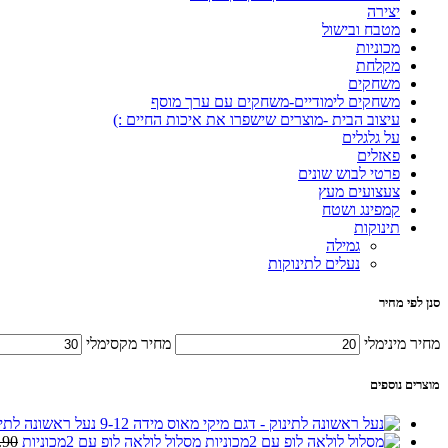
יצירה
מטבח ובישול
מכוניות
מקלחת
משחקים
משחקים לימודיים-משחקים עם ערך מוסף
עיצוב הבית -מוצרים שישפרו את איכות החיים :)
על גלגלים
פאזלים
פרטי לבוש שונים
צעצועים מעץ
קמפינג ושטח
תינוקות
גמילה
נעלים לתינוקות
סנן לפי מחיר
מחיר מינימלי
מחיר מקסימלי
מוצרים נוספים
נעל ראשונה לתינ
מסלול לולאה לופ עם 2מכוניות
.90