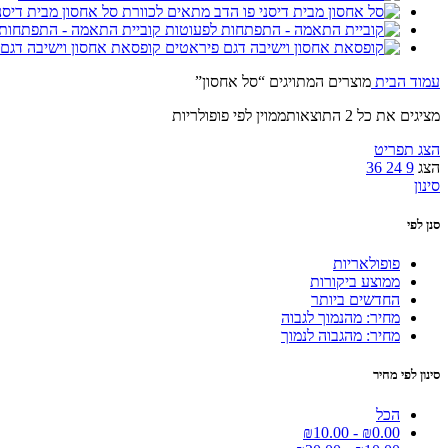
סל אחסון מבית דיסנ
קוביית התאמה - התפתחות
קופסאת אחסון וישיבה דגם
עמוד הבית
מוצרים המתויגים “סל אחסון”
מציגים את כל ⁦2⁩ התוצאות
ממוין לפי פופולריות
הצג תפריט
הצג
9
24
36
סינון
סנן לפי
פופולאריות
ממוצע ביקורות
החדשים ביותר
מחיר: מהנמוך לגבוה
מחיר: מהגבוה לנמוך
סינון לפי מחיר
הכל
₪
10.00
-
₪
0.00