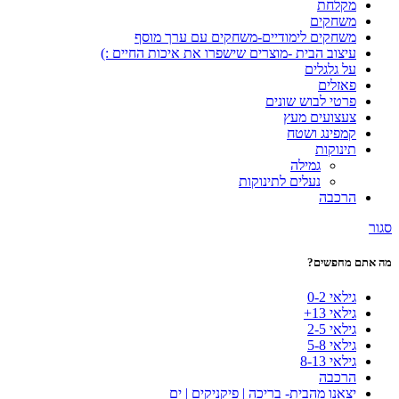
מקלחת
משחקים
משחקים לימודיים-משחקים עם ערך מוסף
עיצוב הבית -מוצרים שישפרו את איכות החיים :)
על גלגלים
פאזלים
פרטי לבוש שונים
צעצועים מעץ
קמפינג ושטח
תינוקות
גמילה
נעלים לתינוקות
הרכבה
סגור
מה אתם מחפשים?
גילאי 0-2
גילאי 13+
גילאי 2-5
גילאי 5-8
גילאי 8-13
הרכבה
יצאנו מהבית- בריכה | פיקניקים | ים