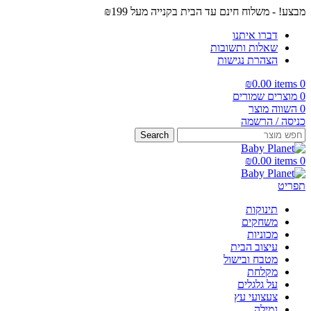
מבצע! - משלוח חינם עד הבית בקנייה מעל ₪199
דברו איתנו
שאלות ותשובות
הצהרת נגישות
₪
0.00
items
0
0
מוצרים שמורים
0
השווה מוצר
כניסה / הרשמה
Search
₪
0.00
items
0
תפריט
תינוקות
משחקים
מכוניות
עיצוב הבית
מטבח ובישול
מקלחת
על גלגלים
צעצועי עץ
גמילה