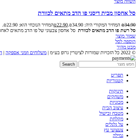
השווה מוצר
סל אחסון מבית דיסני פו הדב מתאים לכוורת
34.90
₪
המחיר המקורי היה: ₪34.90.
22.90
₪
המחיר הנוכחי הוא: ₪22.90.
סל רשת פו הדב מתאים לכוורת
סל אחסון צבעוני של פו הדב מתאים לאחסון צע
שמור מוצר
הוספה לסל
מבט מהיר
© 2022 כל הזכויות שמורות לציטרין גרופ בע״מ |
משלוחים וזמני אספקה
|
ה
Search
תפריט
קטגוריות
תינוקות
משחקים
מכוניות
עיצוב הבית
מטבח ובישול
מקלחת
על גלגלים
צעצועי עץ
גמילה